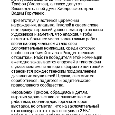
Трифон (Умалатов), а также депутат
Законодательной думы Хабаровского края
Вадим Горуленко.
Приветствуя участников церемонии
награждения, владыка Николай в своем слове
подчеркнул взросший уровень мастерства юных
художников и заметил, что епархия, чтобы
отметить большее число талантливых работ,
ввела на епархиальном этапе свои
дополнительные номинации, среди которых
особенно любимой стала «Рождественская
открытка». Работа победителя этой номинации
ежегодно заказывается епархией в типографии
с указанием имени автора в формате почтовой и
становится рождественским поздравлением
для многих служителей Церкви, светских ее
соработников, педагогов и родительского
православного сообщества.
Иеромонах Трифон, обращаясь к детям,
выразил удовольствие от знакомства с их
работами, поблагодарил организаторов
выставки, но отметил, что на заключительный
этап конкурса в этот раз поступило 2 557