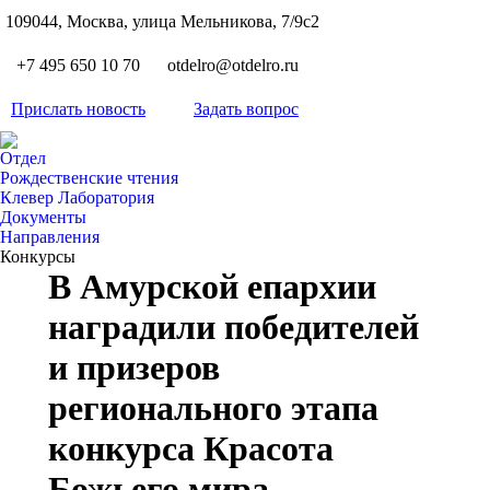
S
109044, Москва, улица Мельникова, 7/9с2
Вкон
page
Flickr
+7 495 650 10 70
otdelro@otdelro.ru
opens
page
YouT
in
opens
Прислать новость
Задать вопрос
page
new
Teleg
in
opens
wind
page
new
Отдел
in
opens
Рождественские чтения
wind
new
Клевер Лаборатория
in
wind
Документы
new
Направления
wind
Конкурсы
В Амурской епархии
наградили победителей
и призеров
регионального этапа
конкурса Красота
Божьего мира