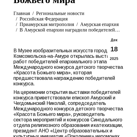
Вы здесь:
Главная
Pегиональные новости
Российская Федерация
Приамурская митрополия
Амурская епархия
В Амурской епархии наградили победителей…
Дек
18
В Музее изобразительных искусств города
Комсомольска-на-Амуре открылась выставка
2025
работ победителей епархиального этапа
Международного конкурса детского творчества
«Красота Божьего мира», которая
предшествовала награждению победителей
конкурса.
На церемонии открытия выставки победителей
конкурса приветствовали епископ Амурский и
Чегдомынский Николай, сопредседатель
Международного конкурса детского творчества
«Красота Божьего мира», руководитель
сектора мероприятий и конкурсов Синодального
отдела религиозного образования и катехизации,
президент АНО «Центр образовательных и
культурных инициатив «Поколение» иеромонах