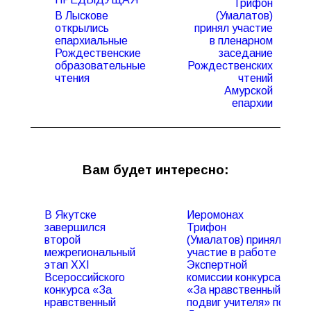
Трифон
В Лыскове
(Умалатов)
открылись
принял участие
епархиальные
в пленарном
Предыдущая
Следующая
Рождественские
заседание
запись:
запись:
образовательные
Рождественских
чтения
чтений
Амурской
епархии
Вам будет интересно:
В Якутске
Иеромонах
завершился
Трифон
второй
(Умалатов) принял
межрегиональный
участие в работе
этап XXI
Экспертной
Всероссийского
комиссии конкурса
конкурса «За
«За нравственный
нравственный
подвиг учителя» по