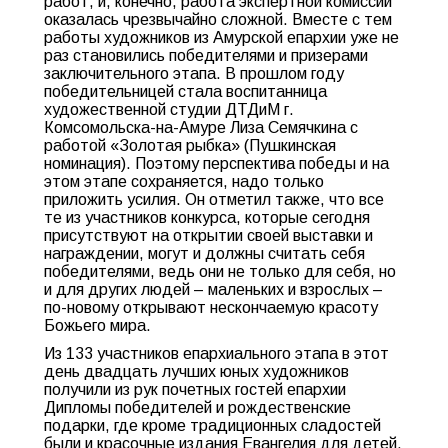
работ, и, конечно, работа экспертной комиссии
оказалась чрезвычайно сложной. Вместе с тем
работы художников из Амурской епархии уже не
раз становились победителями и призерами
заключительного этапа. В прошлом году
победительницей стала воспитанница
художественной студии ДТДиМ г.
Комсомольска-на-Амуре Лиза Семячкина с
работой «Золотая рыбка» (Пушкинская
номинация). Поэтому перспектива победы и на
этом этапе сохраняется, надо только
приложить усилия. Он отметил также, что все
те из участников конкурса, которые сегодня
присутствуют на открытии своей выставки и
награждении, могут и должны считать себя
победителями, ведь они не только для себя, но
и для других людей – маленьких и взрослых –
по-новому открывают нескончаемую красоту
Божьего мира.
Из 133 участников епархиального этапа в этот
день двадцать лучших юных художников
получили из рук почетных гостей епархии
Дипломы победителей и рождественские
подарки, где кроме традиционных сладостей
были и красочные издания Евангелия для детей.