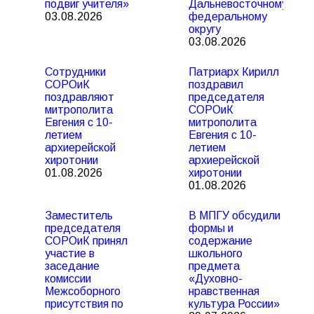
подвиг учителя»
Дальневосточному
03.08.2026
федеральному
округу
03.08.2026
Сотрудники
Патриарх Кирилл
СОРОиК
поздравил
поздравляют
председателя
митрополита
СОРОиК
Евгения с 10-
митрополита
летием
Евгения с 10-
архиерейской
летием
хиротонии
архиерейской
01.08.2026
хиротонии
01.08.2026
Заместитель
В МПГУ обсудили
председателя
формы и
СОРОиК принял
содержание
участие в
школьного
заседание
предмета
комиссии
«Духовно-
Межсоборного
нравственная
присутствия по
культура России»