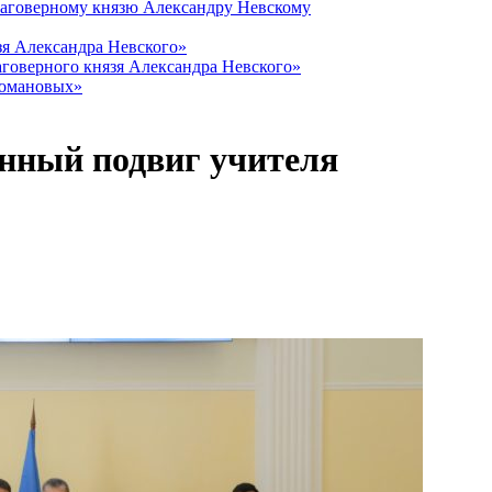
лаговерному князю Александру Невскому
зя Александра Невского»
говерного князя Александра Невского»
Романовых»
енный подвиг учителя