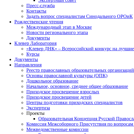
Экспертный совет
Пресс-служба
Контакты
Задать вопрос специалистам Синодального ОРОиК
Рождественские чтения
Международный этап в Москве
Новости регионального этапа
Документы
Клевер Лаборатория
«Клевер ДНК» – Всероссийский конкурс на лучшие 
Курсы
Документы
Направления
Реестр православных образовательных организаций
Основы православной культуры (ОПК)
Дошкольное образование
Начальное, основное, среднее общее образование
Приходское просвещение взрослых
Приходское просвещение детей
Центры подготовки приходских специалистов
Экспертиза
Проекты
Образовательная Концепция Русской Правос
Комиссия Межсоборного Присутствия по вопросам 
Межведомственные комиссии