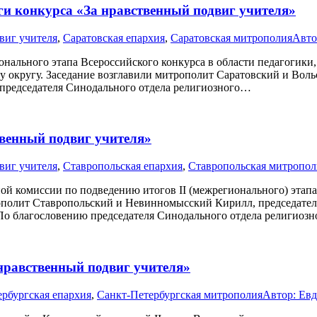
и конкурса «За нравственный подвиг учителя»
виг учителя
,
Саратовская епархия
,
Саратовская митрополия
Авто
онального этапа Всероссийского конкурса в области педагогики,
 округу. Заседание возглавили митрополит Саратовский и Воль
 председателя Синодального отдела религиозного…
твенный подвиг учителя»
виг учителя
,
Ставропольская епархия
,
Ставропольская митропол
ной комиссии по подведению итогов II (межрегионального) этап
рополит Ставропольский и Невинномысский Кирилл, председател
 По благословению председателя Синодального отдела религиоз
 нравственный подвиг учителя»
рбургская епархия
,
Санкт-Петербургская митрополия
Автор:
Евд