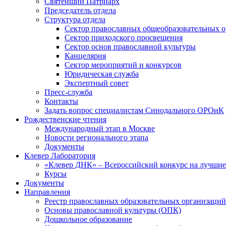
Святейший Патриарх
Председатель отдела
Структура отдела
Сектор православных общеобразовательных 
Сектор приходского просвещения
Сектор основ православной культуры
Канцелярия
Сектор мероприятий и конкурсов
Юридическая служба
Экспертный совет
Пресс-служба
Контакты
Задать вопрос специалистам Синодального ОРОиК
Рождественские чтения
Международный этап в Москве
Новости регионального этапа
Документы
Клевер Лаборатория
«Клевер ДНК» – Всероссийский конкурс на лучшие 
Курсы
Документы
Направления
Реестр православных образовательных организаций
Основы православной культуры (ОПК)
Дошкольное образование