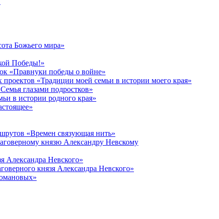
в
сота Божьего мира»
кой Победы!»
к «Правнуки победы о войне»
 проектов «Традиции моей семьи в истории моего края»
Семья глазами подростков»
ьи в истории родного края»
астоящее»
ршрутов «Времен связующая нить»
лаговерному князю Александру Невскому
зя Александра Невского»
говерного князя Александра Невского»
Романовых»