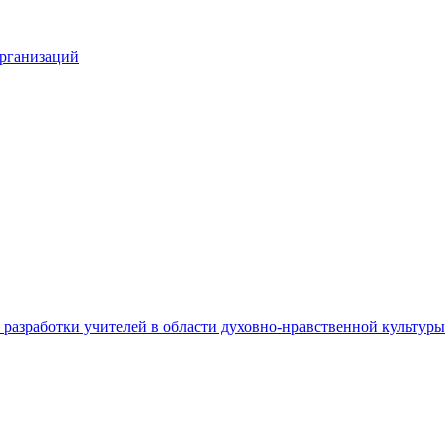
организаций
разработки учителей в области духовно-нравственной культуры