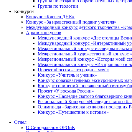
Группа по созданию образовательных центро
Группа по теологии
Конкурсы
Конкурс «Клевер ДНК»
Конкурс «За нравственный подвиг учителя»
Международный конкурс детского творчества «Кра
Архив конкурсов
Международный конкурс «Две столицы Вели
Международный конкурс «Интерактивный уро
Межрегиональный конкурс исследовательских
Межрегиональный художественный конкурс «
Межрегиональный конкурс «История моей сем
Межрегиональный конкурс «Из прошлого в н
Проект «Россия – это родина моя!»
Конкурс «Учитель и ученик»
Конкурс образовательных экскурсионных ма
Конкурс сочинений, посвященный святому б
Проект «У восхода России»
Конкурс «Наследие святого благоверного кня
Региональный Конкурс «Наследие святого бла
Олимпиада «Зарисовка из жизни последних 
Конкурс «Путешествие к истокам»
Отдел
О Синодальном ОРОиК