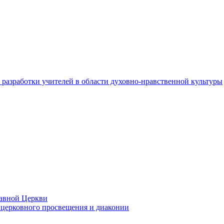
разработки учителей в области духовно-нравственной культуры
лавной Церкви
церковного просвещения и диаконии