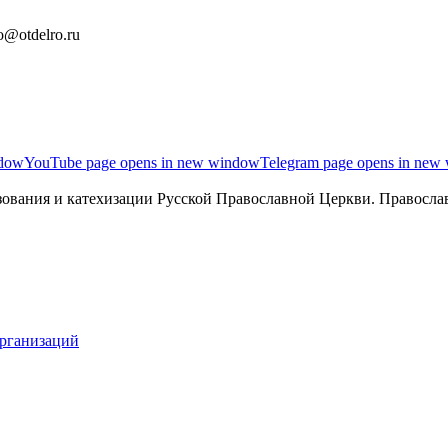
o@otdelro.ru
ndow
YouTube page opens in new window
Telegram page opens in new
ования и катехизации Русской Православной Церкви. Православ
организаций