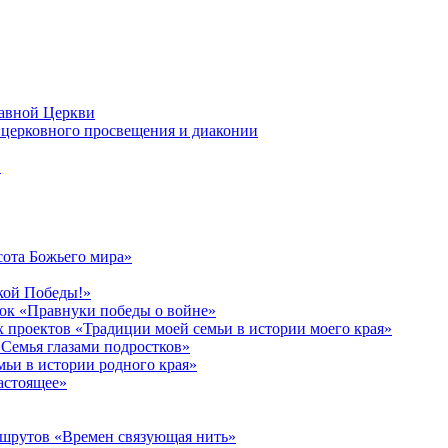
лавной Церкви
церковного просвещения и диаконии
в
сота Божьего мира»
кой Победы!»
к «Правнуки победы о войне»
 проектов «Традиции моей семьи в истории моего края»
Семья глазами подростков»
ьи в истории родного края»
астоящее»
ршрутов «Времен связующая нить»