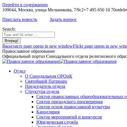
Перейти к содержанию
109044, Москва, улица Мельникова, 7/9с2
+7 495 650 10 70
otdelr
Прислать новость
Задать вопрос
Search:
Вконтакте page opens in new window
Flickr page opens in new wi
Православное образование
Официальный портал Синодального отдела религиозного образ
Отдел
О Синодальном ОРОиК
Святейший Патриарх
Председатель отдела
Структура отдела
Сектор православных общеобразовательных 
Сектор приходского просвещения
Сектор основ православной культуры
Канцелярия
Сектор мероприятий и конкурсов
Юридическая служба