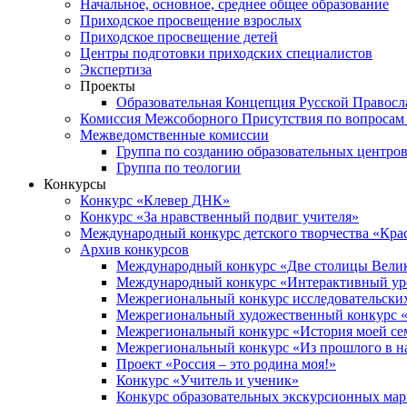
Начальное, основное, среднее общее образование
Приходское просвещение взрослых
Приходское просвещение детей
Центры подготовки приходских специалистов
Экспертиза
Проекты
Образовательная Концепция Русской Правос
Комиссия Межсоборного Присутствия по вопросам 
Межведомственные комиссии
Группа по созданию образовательных центро
Группа по теологии
Конкурсы
Конкурс «Клевер ДНК»
Конкурс «За нравственный подвиг учителя»
Международный конкурс детского творчества «Кра
Архив конкурсов
Международный конкурс «Две столицы Вели
Международный конкурс «Интерактивный уро
Межрегиональный конкурс исследовательских
Межрегиональный художественный конкурс «
Межрегиональный конкурс «История моей сем
Межрегиональный конкурс «Из прошлого в н
Проект «Россия – это родина моя!»
Конкурс «Учитель и ученик»
Конкурс образовательных экскурсионных ма