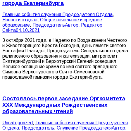
города Екатеринбурга
Главные события служения Председателя Отдела
,
Новости отдела
,
Общее начальное и среднее
образование
,
Председатель
Автор:
Редактор
Сайта
04.10.2021
3 октября 2021 года, в Неделю по Воздвижении Честного
и Животворящего Креста Господня, день памяти святого
Евстафия Плакиды, Председатель Синодального отдела
религиозного образования и катехизации, митрополит
Екатеринбургский и Верхотурский Евгений совершил
Великое освящение храма во имя святого праведного
Симеона Верхотурского в Свято-Симеоновской
православной гимназии города Екатеринбурга.
Состоялось первое заседание Оргкомитета
XXX Международных Рождественских
образовательных чтений
Uncategorized
,
Главные события служения Председателя
Отдела
,
Председатель
,
Служение Председателя
Автор: