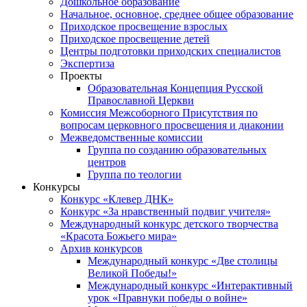
Дошкольное образование
Начальное, основное, среднее общее образование
Приходское просвещение взрослых
Приходское просвещение детей
Центры подготовки приходских специалистов
Экспертиза
Проекты
Образовательная Концепция Русской
Православной Церкви
Комиссия Межсоборного Присутствия по
вопросам церковного просвещения и диаконии
Межведомственные комиссии
Группа по созданию образовательных
центров
Группа по теологии
Конкурсы
Конкурс «Клевер ДНК»
Конкурс «За нравственный подвиг учителя»
Международный конкурс детского творчества
«Красота Божьего мира»
Архив конкурсов
Международный конкурс «Две столицы
Великой Победы!»
Международный конкурс «Интерактивный
урок «Правнуки победы о войне»