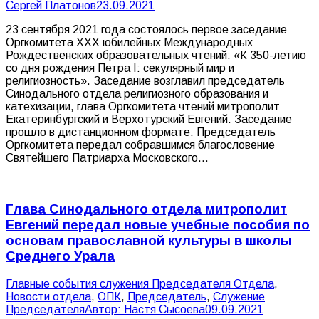
Сергей Платонов
23.09.2021
23 сентября 2021 года состоялось первое заседание
Оргкомитета XXX юбилейных Международных
Рождественских образовательных чтений: «К 350-летию
со дня рождения Петра I: секулярный мир и
религиозность». Заседание возглавил председатель
Синодального отдела религиозного образования и
катехизации, глава Оргкомитета чтений митрополит
Екатеринбургский и Верхотурский Евгений. Заседание
прошло в дистанционном формате. Председатель
Оргкомитета передал собравшимся благословение
Святейшего Патриарха Московского…
Глава Синодального отдела митрополит
Евгений передал новые учебные пособия по
основам православной культуры в школы
Среднего Урала
Главные события служения Председателя Отдела
,
Новости отдела
,
ОПК
,
Председатель
,
Служение
Председателя
Автор:
Настя Сысоева
09.09.2021