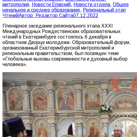
митрополия
,
Новости Епархий
,
Новости отдела
,
Общее
начальное и среднее образование
,
Региональный этап
Чтений
Автор:
Редактор Сайта
07.12.2022
Пленарное заседание регионального этапа XXXI
Международных Рождественских образовательных
чтений в Екатеринбурге состоялось 6 декабря в
областном Дворце молодежи. Образовательный форум,
организованный Екатеринбургской митрополией и
региональным правительством, был посвящен теме
«Глобальные вызовы современности и духовный выбор
человека».