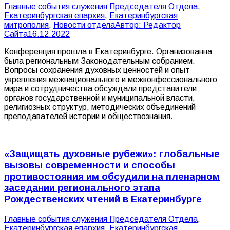
Главные события служения Председателя Отдела
,
Екатеринбургская епархия
,
Екатеринбургская
митрополия
,
Новости отдела
Автор:
Редактор
Сайта
16.12.2022
Конференция прошла в Екатеринбурге. Организованна
была региональным Законодательным собранием.
Вопросы сохранения духовных ценностей и опыт
укрепления межнационального и межконфессионального
мира и сотрудничества обсуждали представители
органов государственной и муниципальной власти,
религиозных структур, методических объединений
преподавателей истории и обществознания.
«Защищать духовные рубежи»: глобальные
вызовы современности и способы
противостояния им обсудили на пленарном
заседании регионального этапа
Рождественских чтений в Екатеринбурге
Главные события служения Председателя Отдела
,
Екатеринбургская епархия
,
Екатеринбургская