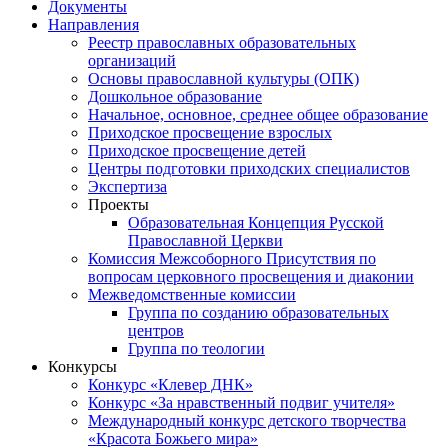
Документы
Направления
Реестр православных образовательных
организаций
Основы православной культуры (ОПК)
Дошкольное образование
Начальное, основное, среднее общее образование
Приходское просвещение взрослых
Приходское просвещение детей
Центры подготовки приходских специалистов
Экспертиза
Проекты
Образовательная Концепция Русской
Православной Церкви
Комиссия Межсоборного Присутствия по
вопросам церковного просвещения и диаконии
Межведомственные комиссии
Группа по созданию образовательных
центров
Группа по теологии
Конкурсы
Конкурс «Клевер ДНК»
Конкурс «За нравственный подвиг учителя»
Международный конкурс детского творчества
«Красота Божьего мира»