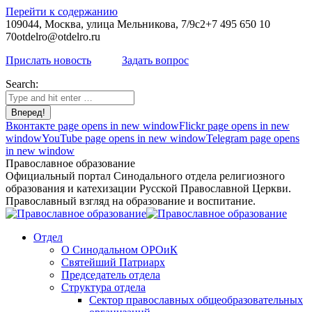
Перейти к содержанию
109044, Москва, улица Мельникова, 7/9с2
+7 495 650 10
70
otdelro@otdelro.ru
Прислать новость
Задать вопрос
Search:
Вконтакте page opens in new window
Flickr page opens in new
window
YouTube page opens in new window
Telegram page opens
in new window
Православное образование
Официальный портал Синодального отдела религиозного
образования и катехизации Русской Православной Церкви.
Православный взгляд на образование и воспитание.
Отдел
О Синодальном ОРОиК
Святейший Патриарх
Председатель отдела
Структура отдела
Сектор православных общеобразовательных