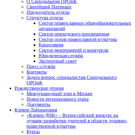
О Синодальном ОРОиК
Святейший Патриарх
Председатель отдела
Структура отдела
Сектор православных общеобразовательных
организаций
Сектор приходского просвещения
Сектор основ православной культуры
Канцелярия
Сектор мероприятий и конкурсов
Юридическая служба
Экспертный совет
Пресс-служба
Контакты
Задать вопрос специалистам Синодального
ОРОиК
Рождественские чтения
Международный этап в Москве
Новости регионального этапа
Документы
Клевер Лаборатория
«Клевер ДНК» – Всероссийский конкурс на
лучшие разработки учителей в области духовно-
нравственной культуры
Курсы