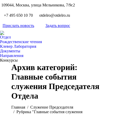
S
109044, Москва, улица Мельникова, 7/9с2
Вкон
page
Flickr
+7 495 650 10 70
otdelro@otdelro.ru
opens
page
YouT
in
opens
Прислать новость
Задать вопрос
page
new
Teleg
in
opens
wind
page
new
Отдел
in
opens
Рождественские чтения
wind
new
Клевер Лаборатория
in
wind
Документы
new
Направления
wind
Конкурсы
Архив категорий:
Главные события
служения Председателя
Отдела
Вы здесь:
Главная
Служение Председателя
Рубрика "Главные события служения