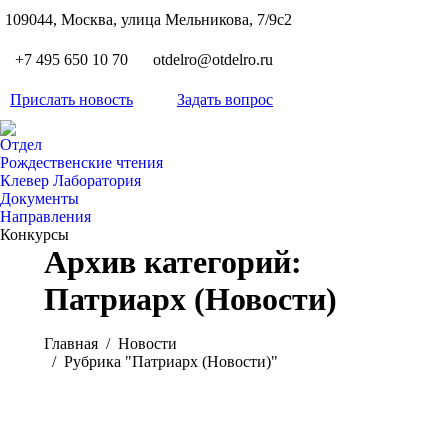
S
109044, Москва, улица Мельникова, 7/9с2
Вкон
page
Flickr
+7 495 650 10 70
otdelro@otdelro.ru
opens
page
YouT
in
opens
Прислать новость
Задать вопрос
page
new
Teleg
in
opens
wind
page
new
Отдел
in
opens
Рождественские чтения
wind
new
Клевер Лаборатория
in
wind
Документы
new
Направления
wind
Конкурсы
Архив категорий:
Патриарх (Новости)
Вы здесь:
Главная
Новости
Рубрика "Патриарх (Новости)"