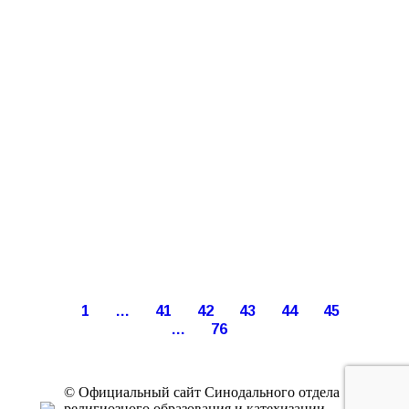
1
…
41
42
43
44
45
…
76
© Официальный сайт Синодального отдела
религиозного образования и катехизации