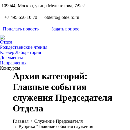
S
109044, Москва, улица Мельникова, 7/9с2
Вкон
page
Flickr
+7 495 650 10 70
otdelro@otdelro.ru
opens
page
YouT
in
opens
Прислать новость
Задать вопрос
page
new
Teleg
in
opens
wind
page
new
Отдел
in
opens
Рождественские чтения
wind
new
Клевер Лаборатория
in
wind
Документы
new
Направления
wind
Конкурсы
Архив категорий:
Главные события
служения Председателя
Отдела
Вы здесь:
Главная
Служение Председателя
Рубрика "Главные события служения