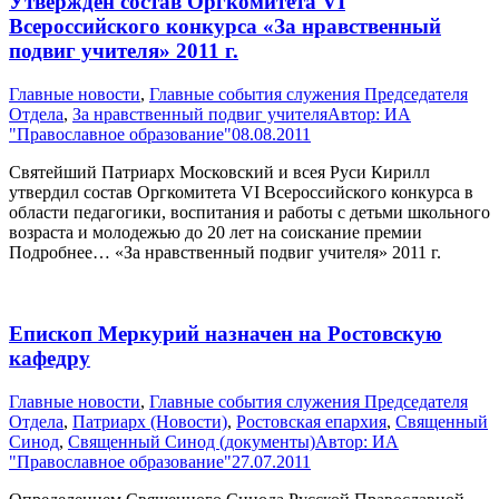
Утвержден состав Оргкомитета VI
Всероссийского конкурса «За нравственный
подвиг учителя» 2011 г.
Главные новости
,
Главные события служения Председателя
Отдела
,
За нравственный подвиг учителя
Автор:
ИА
"Православное образование"
08.08.2011
Святейший Патриарх Московский и всея Руси Кирилл
утвердил состав Оргкомитета VI Всероссийского конкурса в
области педагогики, воспитания и работы с детьми школьного
возраста и молодежью до 20 лет на соискание премии
Подробнее… «За нравственный подвиг учителя» 2011 г.
Епископ Меркурий назначен на Ростовскую
кафедру
Главные новости
,
Главные события служения Председателя
Отдела
,
Патриарх (Новости)
,
Ростовская епархия
,
Священный
Синод
,
Священный Синод (документы)
Автор:
ИА
"Православное образование"
27.07.2011