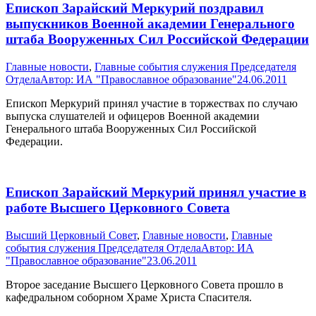
Епископ Зарайский Меркурий поздравил
выпускников Военной академии Генерального
штаба Вооруженных Сил Российской Федерации
Главные новости
,
Главные события служения Председателя
Отдела
Автор:
ИА "Православное образование"
24.06.2011
Епископ Меркурий принял участие в торжествах по случаю
выпуска слушателей и офицеров Военной академии
Генерального штаба Вооруженных Сил Российской
Федерации.
Епископ Зарайский Меркурий принял участие в
работе Высшего Церковного Совета
Высший Церковный Совет
,
Главные новости
,
Главные
события служения Председателя Отдела
Автор:
ИА
"Православное образование"
23.06.2011
Второе заседание Высшего Церковного Совета прошло в
кафедральном соборном Храме Христа Спасителя.