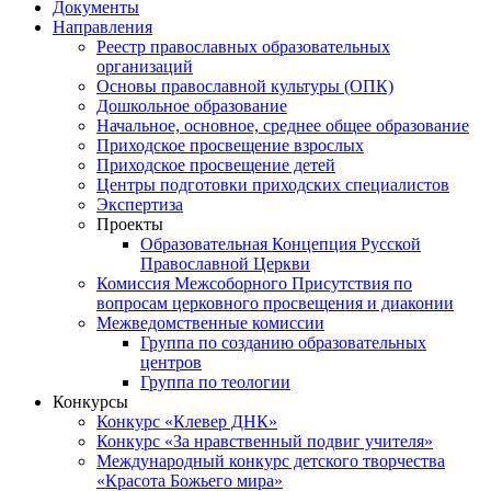
Документы
Направления
Реестр православных образовательных
организаций
Основы православной культуры (ОПК)
Дошкольное образование
Начальное, основное, среднее общее образование
Приходское просвещение взрослых
Приходское просвещение детей
Центры подготовки приходских специалистов
Экспертиза
Проекты
Образовательная Концепция Русской
Православной Церкви
Комиссия Межсоборного Присутствия по
вопросам церковного просвещения и диаконии
Межведомственные комиссии
Группа по созданию образовательных
центров
Группа по теологии
Конкурсы
Конкурс «Клевер ДНК»
Конкурс «За нравственный подвиг учителя»
Международный конкурс детского творчества
«Красота Божьего мира»