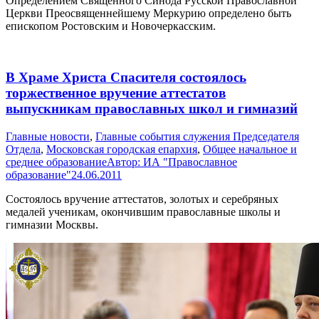
Определением Священного Синода Русской Православной
Церкви Преосвященнейшему Меркурию определено быть
епископом Ростовским и Новочеркасским.
В Храме Христа Спасителя состоялось
торжественное вручение аттестатов
выпускникам православных школ и гимназий
Главные новости
,
Главные события служения Председателя
Отдела
,
Московская городская епархия
,
Общее начальное и
среднее образование
Автор:
ИА "Православное
образование"
24.06.2011
Состоялось вручение аттестатов, золотых и серебряных
медалей ученикам, окончившим православные школы и
гимназии Москвы.