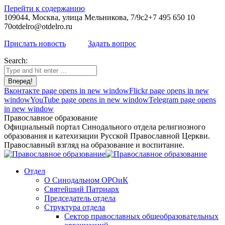
Перейти к содержанию
109044, Москва, улица Мельникова, 7/9с2
+7 495 650 10
70
otdelro@otdelro.ru
Прислать новость
Задать вопрос
Search:
Вконтакте page opens in new window
Flickr page opens in new
window
YouTube page opens in new window
Telegram page opens
in new window
Православное образование
Официальный портал Синодального отдела религиозного
образования и катехизации Русской Православной Церкви.
Православный взгляд на образование и воспитание.
Отдел
О Синодальном ОРОиК
Святейший Патриарх
Председатель отдела
Структура отдела
Сектор православных общеобразовательных