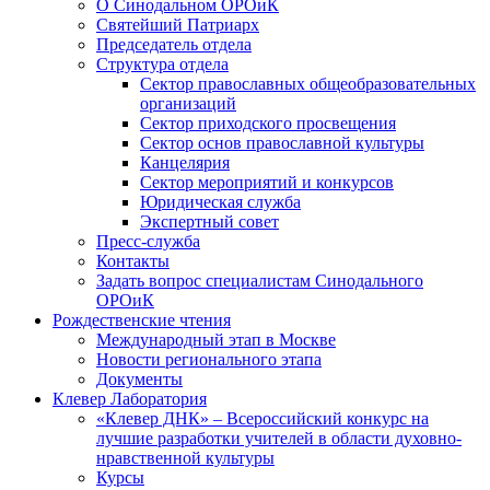
О Синодальном ОРОиК
Святейший Патриарх
Председатель отдела
Структура отдела
Сектор православных общеобразовательных
организаций
Сектор приходского просвещения
Сектор основ православной культуры
Канцелярия
Сектор мероприятий и конкурсов
Юридическая служба
Экспертный совет
Пресс-служба
Контакты
Задать вопрос специалистам Синодального
ОРОиК
Рождественские чтения
Международный этап в Москве
Новости регионального этапа
Документы
Клевер Лаборатория
«Клевер ДНК» – Всероссийский конкурс на
лучшие разработки учителей в области духовно-
нравственной культуры
Курсы