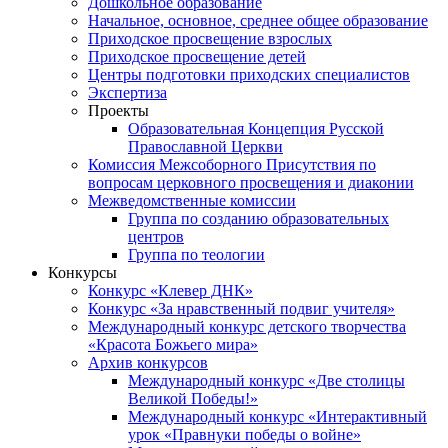
Дошкольное образование
Начальное, основное, среднее общее образование
Приходское просвещение взрослых
Приходское просвещение детей
Центры подготовки приходских специалистов
Экспертиза
Проекты
Образовательная Концепция Русской
Православной Церкви
Комиссия Межсоборного Присутствия по
вопросам церковного просвещения и диаконии
Межведомственные комиссии
Группа по созданию образовательных
центров
Группа по теологии
Конкурсы
Конкурс «Клевер ДНК»
Конкурс «За нравственный подвиг учителя»
Международный конкурс детского творчества
«Красота Божьего мира»
Архив конкурсов
Международный конкурс «Две столицы
Великой Победы!»
Международный конкурс «Интерактивный
урок «Правнуки победы о войне»