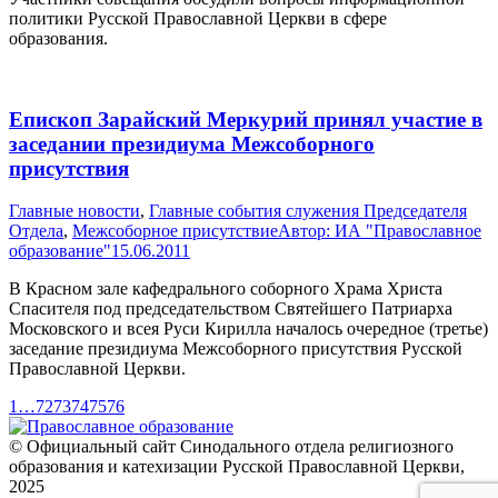
политики Русской Православной Церкви в сфере
образования.
Епископ Зарайский Меркурий принял участие в
заседании президиума Межсоборного
присутствия
Главные новости
,
Главные события служения Председателя
Отдела
,
Межсоборное присутствие
Автор:
ИА "Православное
образование"
15.06.2011
В Красном зале кафедрального соборного Храма Христа
Спасителя под председательством Святейшего Патриарха
Московского и всея Руси Кирилла началось очередное (третье)
заседание президиума Межсоборного присутствия Русской
Православной Церкви.
1
…
72
73
74
75
76
© Официальный сайт Синодального отдела религиозного
образования и катехизации Русской Православной Церкви,
2025