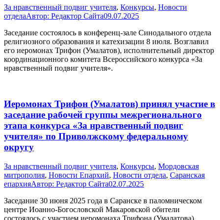
За нравственный подвиг учителя
,
Конкурсы
,
Новости
отдела
Автор:
Редактор Сайта
09.07.2025
Заседание состоялось в конференц-зале Синодального отдела
религиозного образования и катехизации 8 июля. Возглавил
его иеромонах Трифон (Умалатов), исполнительный директор
координационного комитета Всероссийского конкурса «За
нравственный подвиг учителя».
Иеромонах Трифон (Умалатов) принял участие в
заседание рабочей группы межрегионального
этапа конкурса «За нравственный подвиг
учителя» по Приволжскому федеральному
округу
За нравственный подвиг учителя
,
Конкурсы
,
Мордовская
митрополия
,
Новости Епархий
,
Новости отдела
,
Саранская
епархия
Автор:
Редактор Сайта
02.07.2025
Заседание 30 июня 2025 года в Саранске в паломническом
центре Иоанно-Богословской Макаровской обители
состоялось с участием иеромонаха Трифона (Умалатова),