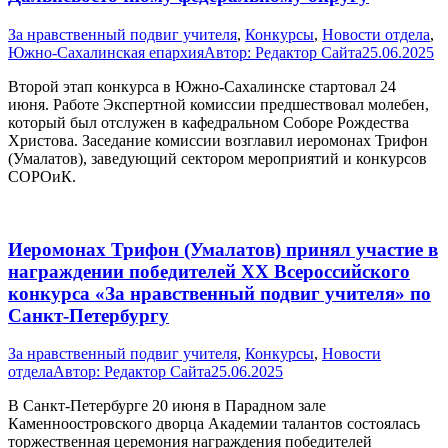
За нравственный подвиг учителя
,
Конкурсы
,
Новости отдела
,
Южно-Сахалинская епархия
Автор:
Редактор Сайта
25.06.2025
Второй этап конкурса в Южно-Сахалинске стартовал 24
июня. Работе Экспертной комиссии предшествовал молебен,
который был отслужен в кафедральном Соборе Рождества
Христова. Заседание комиссии возглавил иеромонах Трифон
(Умалатов), заведующий сектором мероприятий и конкурсов
СОРОиК.
Иеромонах Трифон (Умалатов) принял участие в
награждении победителей XX Всероссийского
конкурса «За нравственный подвиг учителя» по
Санкт-Петербургу
За нравственный подвиг учителя
,
Конкурсы
,
Новости
отдела
Автор:
Редактор Сайта
25.06.2025
В Санкт-Петербурге 20 июня в Парадном зале
Каменноостровского дворца Академии талантов состоялась
торжественная церемония награждения победителей