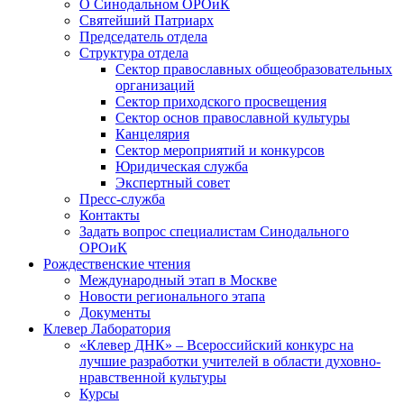
О Синодальном ОРОиК
Святейший Патриарх
Председатель отдела
Структура отдела
Сектор православных общеобразовательных
организаций
Сектор приходского просвещения
Сектор основ православной культуры
Канцелярия
Сектор мероприятий и конкурсов
Юридическая служба
Экспертный совет
Пресс-служба
Контакты
Задать вопрос специалистам Синодального
ОРОиК
Рождественские чтения
Международный этап в Москве
Новости регионального этапа
Документы
Клевер Лаборатория
«Клевер ДНК» – Всероссийский конкурс на
лучшие разработки учителей в области духовно-
нравственной культуры
Курсы