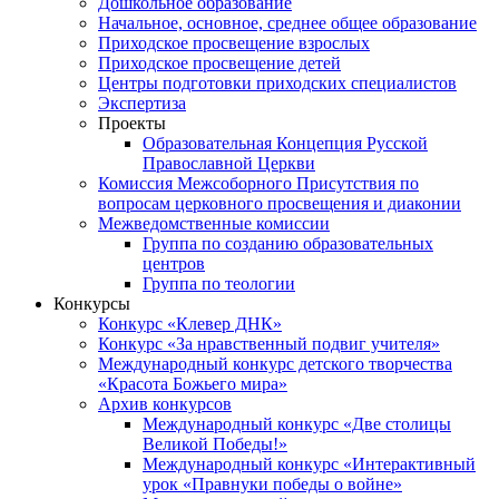
Дошкольное образование
Начальное, основное, среднее общее образование
Приходское просвещение взрослых
Приходское просвещение детей
Центры подготовки приходских специалистов
Экспертиза
Проекты
Образовательная Концепция Русской
Православной Церкви
Комиссия Межсоборного Присутствия по
вопросам церковного просвещения и диаконии
Межведомственные комиссии
Группа по созданию образовательных
центров
Группа по теологии
Конкурсы
Конкурс «Клевер ДНК»
Конкурс «За нравственный подвиг учителя»
Международный конкурс детского творчества
«Красота Божьего мира»
Архив конкурсов
Международный конкурс «Две столицы
Великой Победы!»
Международный конкурс «Интерактивный
урок «Правнуки победы о войне»