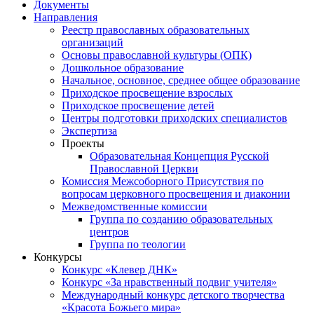
Документы
Направления
Реестр православных образовательных
организаций
Основы православной культуры (ОПК)
Дошкольное образование
Начальное, основное, среднее общее образование
Приходское просвещение взрослых
Приходское просвещение детей
Центры подготовки приходских специалистов
Экспертиза
Проекты
Образовательная Концепция Русской
Православной Церкви
Комиссия Межсоборного Присутствия по
вопросам церковного просвещения и диаконии
Межведомственные комиссии
Группа по созданию образовательных
центров
Группа по теологии
Конкурсы
Конкурс «Клевер ДНК»
Конкурс «За нравственный подвиг учителя»
Международный конкурс детского творчества
«Красота Божьего мира»