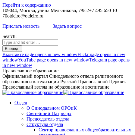
Перейти к содержанию
109044, Москва, улица Мельникова, 7/9с2
+7 495 650 10
70
otdelro@otdelro.ru
Прислать новость
Задать вопрос
Search:
Вконтакте page opens in new window
Flickr page opens in new
window
YouTube page opens in new window
Telegram page opens
in new window
Православное образование
Официальный портал Синодального отдела религиозного
образования и катехизации Русской Православной Церкви.
Православный взгляд на образование и воспитание.
Отдел
О Синодальном ОРОиК
Святейший Патриарх
Председатель отдела
Структура отдела
Сектор православных общеобразовательных