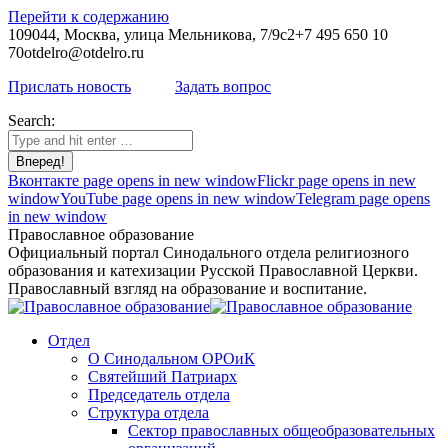
Перейти к содержанию
109044, Москва, улица Мельникова, 7/9с2
+7 495 650 10
70
otdelro@otdelro.ru
Прислать новость
Задать вопрос
Search:
Вконтакте page opens in new window
Flickr page opens in new
window
YouTube page opens in new window
Telegram page opens
in new window
Православное образование
Официальный портал Синодального отдела религиозного
образования и катехизации Русской Православной Церкви.
Православный взгляд на образование и воспитание.
Отдел
О Синодальном ОРОиК
Святейший Патриарх
Председатель отдела
Структура отдела
Сектор православных общеобразовательных