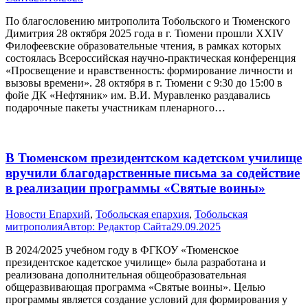
По благословению митрополита Тобольского и Тюменского
Димитрия 28 октября 2025 года в г. Тюмени прошли XXIV
Филофеевские образовательные чтения, в рамках которых
состоялась Всероссийская научно-практическая конференция
«Просвещение и нравственность: формирование личности и
вызовы времени». 28 октября в г. Тюмени с 9:30 до 15:00 в
фойе ДК «Нефтяник» им. В.И. Муравленко раздавались
подарочные пакеты участникам пленарного…
В Тюменском президентском кадетском училище
вручили благодарственные письма за содействие
в реализации программы «Святые воины»
Новости Епархий
,
Тобольская епархия
,
Тобольская
митрополия
Автор:
Редактор Сайта
29.09.2025
В 2024/2025 учебном году в ФГКОУ «Тюменское
президентское кадетское училище» была разработана и
реализована дополнительная общеобразовательная
общеразвивающая программа «Святые воины». Целью
программы является создание условий для формирования у