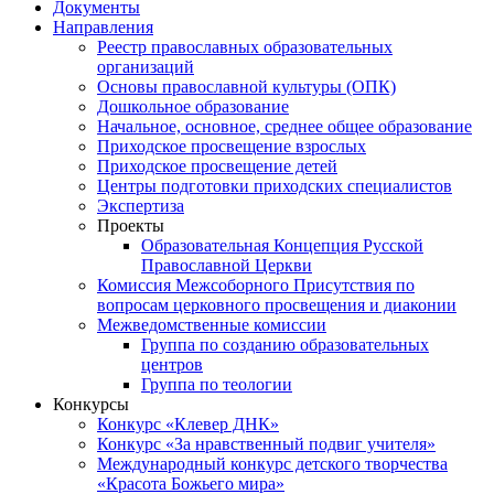
Документы
Направления
Реестр православных образовательных
организаций
Основы православной культуры (ОПК)
Дошкольное образование
Начальное, основное, среднее общее образование
Приходское просвещение взрослых
Приходское просвещение детей
Центры подготовки приходских специалистов
Экспертиза
Проекты
Образовательная Концепция Русской
Православной Церкви
Комиссия Межсоборного Присутствия по
вопросам церковного просвещения и диаконии
Межведомственные комиссии
Группа по созданию образовательных
центров
Группа по теологии
Конкурсы
Конкурс «Клевер ДНК»
Конкурс «За нравственный подвиг учителя»
Международный конкурс детского творчества
«Красота Божьего мира»