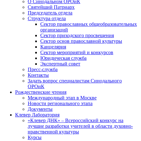
О Синодальном ОРОиК
Святейший Патриарх
Председатель отдела
Структура отдела
Сектор православных общеобразовательных
организаций
Сектор приходского просвещения
Сектор основ православной культуры
Канцелярия
Сектор мероприятий и конкурсов
Юридическая служба
Экспертный совет
Пресс-служба
Контакты
Задать вопрос специалистам Синодального
ОРОиК
Рождественские чтения
Международный этап в Москве
Новости регионального этапа
Документы
Клевер Лаборатория
«Клевер ДНК» – Всероссийский конкурс на
лучшие разработки учителей в области духовно-
нравственной культуры
Курсы