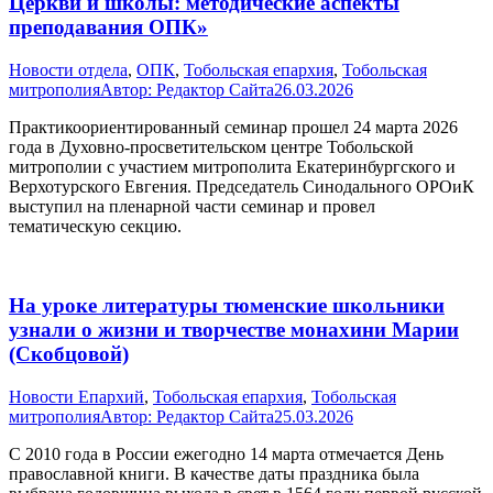
Церкви и школы: методические аспекты
преподавания ОПК»
Новости отдела
,
ОПК
,
Тобольская епархия
,
Тобольская
митрополия
Автор:
Редактор Сайта
26.03.2026
Практикоориентированный семинар прошел 24 марта 2026
года в Духовно-просветительском центре Тобольской
митрополии с участием митрополита Екатеринбургского и
Верхотурского Евгения. Председатель Синодального ОРОиК
выступил на пленарной части семинар и провел
тематическую секцию.
На уроке литературы тюменские школьники
узнали о жизни и творчестве монахини Марии
(Скобцовой)
Новости Епархий
,
Тобольская епархия
,
Тобольская
митрополия
Автор:
Редактор Сайта
25.03.2026
С 2010 года в России ежегодно 14 марта отмечается День
православной книги. В качестве даты праздника была