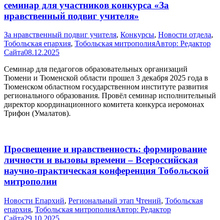
семинар для участников конкурса «За
нравственный подвиг учителя»
За нравственный подвиг учителя
,
Конкурсы
,
Новости отдела
,
Тобольская епархия
,
Тобольская митрополия
Автор:
Редактор
Сайта
08.12.2025
Семинар для педагогов образовательных организаций
Тюмени и Тюменской области прошел 3 декабря 2025 года в
Тюменском областном государственном институте развития
регионального образования. Провёл семинар исполнительный
директор координационного комитета конкурса иеромонах
Трифон (Умалатов).
Просвещение и нравственность: формирование
личности и вызовы времени – Всероссийская
научно-практическая конференция Тобольской
митрополии
Новости Епархий
,
Региональный этап Чтений
,
Тобольская
епархия
,
Тобольская митрополия
Автор:
Редактор
Сайта
29.10.2025