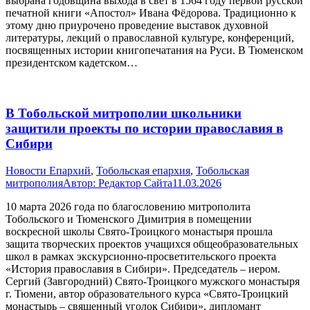
выбрана годовщина выхода в свет в 1564 году первой русской
печатной книги «Апостол» Ивана Фёдорова. Традиционно к
этому дню приурочено проведение выставок духовной
литературы, лекций о православной культуре, конференций,
посвященных истории книгопечатания на Руси. В Тюменском
президентском кадетском…
В Тобольской митрополии школьники
защитили проекты по истории православия в
Сибири
Новости Епархий
,
Тобольская епархия
,
Тобольская
митрополия
Автор:
Редактор Сайта
11.03.2026
10 марта 2026 года по благословению митрополита
Тобольского и Тюменского Димитрия в помещении
воскресной школы Свято-Троицкого монастыря прошла
защита творческих проектов учащихся общеобразовательных
школ в рамках экскурсионно-просветительского проекта
«История православия в Сибири». Председатель – иером.
Сергий (Завгородний) Свято-Троицкого мужского монастыря
г. Тюмени, автор образовательного курса «Свято-Троицкий
монастырь – священный уголок Сибири», дипломант