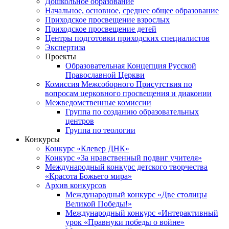
Дошкольное образование
Начальное, основное, среднее общее образование
Приходское просвещение взрослых
Приходское просвещение детей
Центры подготовки приходских специалистов
Экспертиза
Проекты
Образовательная Концепция Русской
Православной Церкви
Комиссия Межсоборного Присутствия по
вопросам церковного просвещения и диаконии
Межведомственные комиссии
Группа по созданию образовательных
центров
Группа по теологии
Конкурсы
Конкурс «Клевер ДНК»
Конкурс «За нравственный подвиг учителя»
Международный конкурс детского творчества
«Красота Божьего мира»
Архив конкурсов
Международный конкурс «Две столицы
Великой Победы!»
Международный конкурс «Интерактивный
урок «Правнуки победы о войне»