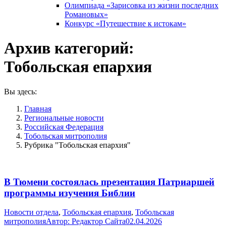
Олимпиада «Зарисовка из жизни последних
Романовых»
Конкурс «Путешествие к истокам»
Архив категорий:
Тобольская епархия
Вы здесь:
Главная
Pегиональные новости
Российская Федерация
Тобольская митрополия
Рубрика "Тобольская епархия"
В Тюмени состоялась презентация Патриаршей
программы изучения Библии
Новости отдела
,
Тобольская епархия
,
Тобольская
митрополия
Автор:
Редактор Сайта
02.04.2026