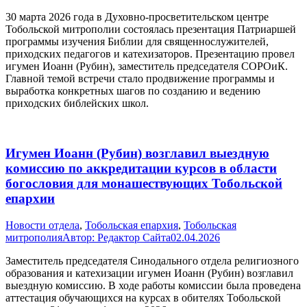
30 марта 2026 года в Духовно-просветительском центре
Тобольской митрополии состоялась презентация Патриаршей
программы изучения Библии для священнослужителей,
приходских педагогов и катехизаторов. Презентацию провел
игумен Иоанн (Рубин), заместитель председателя СОРОиК.
Главной темой встречи стало продвижение программы и
выработка конкретных шагов по созданию и ведению
приходских библейских школ.
Игумен Иоанн (Рубин) возглавил выездную
комиссию по аккредитации курсов в области
богословия для монашествующих Тобольской
епархии
Новости отдела
,
Тобольская епархия
,
Тобольская
митрополия
Автор:
Редактор Сайта
02.04.2026
Заместитель председателя Синодального отдела религиозного
образования и катехизации игумен Иоанн (Рубин) возглавил
выездную комиссию. В ходе работы комиссии была проведена
аттестация обучающихся на курсах в обителях Тобольской