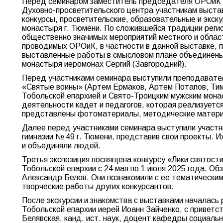
Перед семинаром заместитель председателя ОРОиК 
Духовно-просветительского центра участникам выст
конкурсы, просветительские, образовательные и экс
монастыря г. Тюмени. По сложившейся традиции реги
общественно значимых мероприятий местного и облас
проводимых ОРОиК, в частности в данной выставке, п
выставленные работы в смысловом плане объединены 
монастыря иеромонах Сергий (Завгородний).
Перед участниками семинара выступили преподавател
«Святые воины» (Артем Ермаков, Артем Потапов, Тим
Тобольской епархией и Свято-Троицким мужским монас
деятельности кадет и педагогов, которая реализуетс
представлены фотоматериалы, методические материа
Далее перед участниками семинара выступили участн
гимназии № 49 г. Тюмени, представив свои проекты. И
и объединяли людей.
Третья экспозиция посвящена конкурсу «Лики святост
Тобольской епархии с 24 мая по 1 июля 2025 года. О
Александр Белов. Они познакомили с ее тематическим
творческие работы других конкурсантов.
После экскурсии и знакомства с выставками началась
Тобольской епархии иерей Иоанн Зайченко, с привет
Белявская, канд. ист. наук, доцент кафедры социал