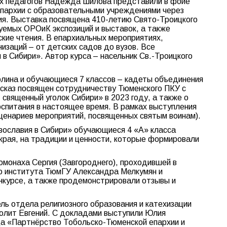
х педагогов Надежда Шилова представили в фойе
пархии с образовательными учреждениями через
тия. Выставка посвящена 410-летию Свято-Троицкого
уемых ОРОиК экспозиций и выставок, а также
кие чтения. В епархиальных мероприятиях,
изаций – от детских садов до вузов. Все
 Сибири». Автор курса – насельник Св.-Троицкого
лина и обучающиеся 7 классов – кадеты объединения
ссказ посвящен сотрудничеству Тюменского ПКУ с
священный уголок Сибири» в 2023 году, а также о
оспитания в настоящее время. В рамках выступления
енариев мероприятий, посвященных святым воинам).
вославия в Сибири» обучающиеся 4 «А» класса
 края, на традиции и ценности, которые формировали
омонаха Сергия (Завгороднего), проходившей в
ого института ТюмГУ Александра Мелкумян и
онкурсе, а также продемонстрировали отзывы и
ль отдела религиозного образования и катехизации
полит Евгений. С докладами выступили Юлия
да «Партнёрство Тобольско-Тюменской епархии и