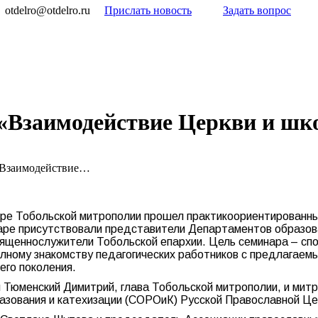
otdelro@otdelro.ru
Прислать новость
Задать вопрос
«Взаимодействие Церкви и шк
«Взаимодействие…
тре Тобольской митрополии прошел практикоориентированн
ре присутствовали представители Департаментов образова
вященнослужители Тобольской епархии. Цель семинара – с
олному знакомству педагогических работников с предлагаем
его поколения.
 Тюменский Димитрий, глава Тобольской митрополии, и митр
азования и катехизации (СОРОиК) Русской Православной Це