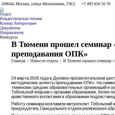
109044, Москва, улица Мельникова, 7/9с2
+7 495 650 10 70
Отдел
Рождественские чтения
Клевер Лаборатория
Документы
Направления
Конкурсы
В Тюмени прошел семинар 
преподавания ОПК»
Вы здесь:
Главная
Новости отдела
В Тюмени прошел семинар 
24 марта 2026 года в Духовно-просветительском цен
методические аспекты преподавания ОПК». На семина
тюменских средних образовательных организаций и с
Тобольской епархии с органами образования, более п
нравственного воспитания и образования подрастающ
Работу семинара возглавили митрополит Тобольский и
председатель Синодального отдела религиозного обр