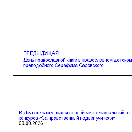
Навигация
ПРЕДЫДУЩАЯ
по
День православной книги в православном детском
Предыдущая
записям
преподобного Серафима Саровского
запись:
В Якутске завершился второй межрегиональный эта
конкурса «За нравственный подвиг учителя»
03.08.2026