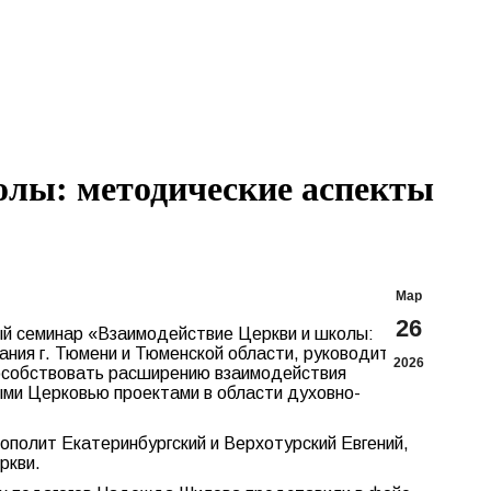
Search:
Вконтакте
Flickr
YouTu
Te
page
page
page
pa
opens
opens
opens
op
in
in
in
in
new
new
new
n
window
window
windo
w
олы: методические аспекты
Мар
26
ый семинар «Взаимодействие Церкви и школы:
ния г. Тюмени и Тюменской области, руководители
2026
пособствовать расширению взаимодействия
ыми Церковью проектами в области духовно-
ополит Екатеринбургский и Верхотурский Евгений,
ркви.