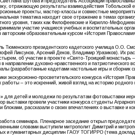
Светлана Шутова и председатель Ассоциации православны
авку, отражающую результаты взаимодействия Тобольской е
курсионные проекты, мастер-классы и совместные мероприя
ональная тематика находит свое отражение в темах организ
тного уровня, таких как Филофеевские и Кирилло-Мефодиевс
ринимали участие учащиеся учебных и воспитательных орган
авторским образовательным курсом «История Православия в
ь Тюменского президентского кадетского училища О.О. Смо
офей Ликсунов, Арсений Деков, Владимир Уразиков). Их ра
тырем, об участии в проекте «Свято-Троицкий монастырь – 
я в направлении духовно-нравственного и патриотического в
лы (разработанные кадетами настольные игры и сборник сц
ики экскурсионно-просветительского конкурса «История Пра
х работы – это искренний, живой взгляд на историю родного
и» для детей и молодежи по результатам фотовыставки иер
бзор выставки провели участники конкурса студенты Аграрн
и блоками, рассказали о своих впечатлениях о выставке и к
 работа семинара. Пленарное заседание открыл председате
ственными словами выступили митрополит Димитрий и митро
ьных и гуманитарных дисциплин ГАОУ ТОГИРРО (тема докла