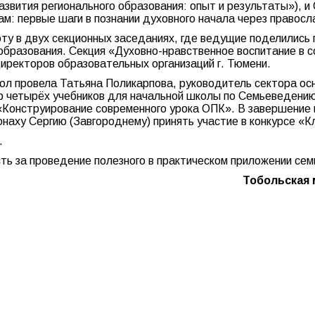
азвития регионального образования: опыт и результаты»), 
ам: первые шаги в познании духовного начала через правосл
ту в двух секционных заседаниях, где ведущие поделились
 образования. Секция «Духовно-нравственное воспитание в
иректоров образовательных организаций г. Тюмени.
кол провела Татьяна Поликарпова, руководитель сектора ос
тор четырёх учебников для начальной школы по Семьеведен
«Конструирование современного урока ОПК». В завершение
наху Сергию (Завгороднему) принять участие в конкурсе «К
.
сть за проведение полезного в практическом приложении сем
Тобольская 