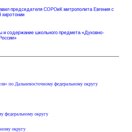
авил председателя СОРОиК митрополита Евгения с
й хиротонии
 и содержание школьного предмета «Духовно-
России»
»
еля» по Дальневосточному федеральному округу
му федеральному округу
ьному округу