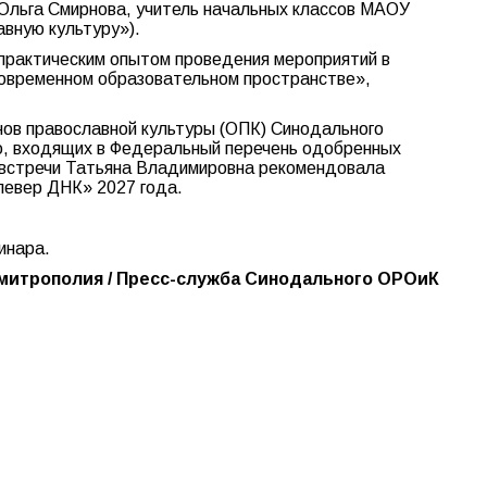
и Ольга Смирнова, учитель начальных классов МАОУ
авную культуру»).
 практическим опытом проведения мероприятий в
 современном образовательном пространстве»,
нов православной культуры (ОПК) Синодального
ию, входящих в Федеральный перечень одобренных
 встречи Татьяна Владимировна рекомендовала
левер ДНК» 2027 года.
инара.
митрополия / Пресс-служба Синодального ОРОиК