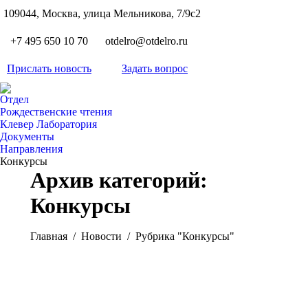
S
109044, Москва, улица Мельникова, 7/9с2
Вкон
page
Flickr
+7 495 650 10 70
otdelro@otdelro.ru
opens
page
YouT
in
opens
Прислать новость
Задать вопрос
page
new
Teleg
in
opens
wind
page
new
Отдел
in
opens
Рождественские чтения
wind
new
Клевер Лаборатория
in
wind
Документы
new
Направления
wind
Конкурсы
Архив категорий:
Конкурсы
Вы здесь:
Главная
Новости
Рубрика "Конкурсы"