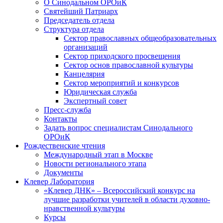
О Синодальном ОРОиК
Святейший Патриарх
Председатель отдела
Структура отдела
Сектор православных общеобразовательных
организаций
Сектор приходского просвещения
Сектор основ православной культуры
Канцелярия
Сектор мероприятий и конкурсов
Юридическая служба
Экспертный совет
Пресс-служба
Контакты
Задать вопрос специалистам Синодального
ОРОиК
Рождественские чтения
Международный этап в Москве
Новости регионального этапа
Документы
Клевер Лаборатория
«Клевер ДНК» – Всероссийский конкурс на
лучшие разработки учителей в области духовно-
нравственной культуры
Курсы