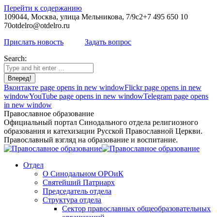
Перейти к содержанию
109044, Москва, улица Мельникова, 7/9с2
+7 495 650 10
70
otdelro@otdelro.ru
Прислать новость
Задать вопрос
Search:
Вконтакте page opens in new window
Flickr page opens in new
window
YouTube page opens in new window
Telegram page opens
in new window
Православное образование
Официальный портал Синодального отдела религиозного
образования и катехизации Русской Православной Церкви.
Православный взгляд на образование и воспитание.
Отдел
О Синодальном ОРОиК
Святейший Патриарх
Председатель отдела
Структура отдела
Сектор православных общеобразовательных