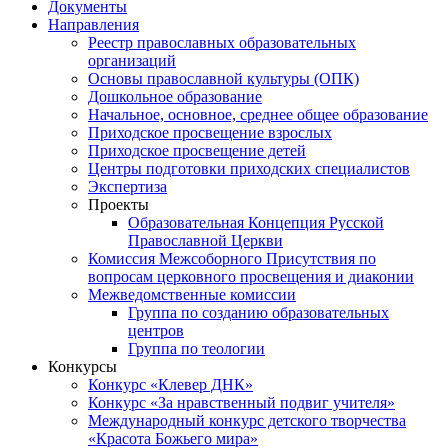
Документы
Направления
Реестр православных образовательных
организаций
Основы православной культуры (ОПК)
Дошкольное образование
Начальное, основное, среднее общее образование
Приходское просвещение взрослых
Приходское просвещение детей
Центры подготовки приходских специалистов
Экспертиза
Проекты
Образовательная Концепция Русской
Православной Церкви
Комиссия Межсоборного Присутствия по
вопросам церковного просвещения и диаконии
Межведомственные комиссии
Группа по созданию образовательных
центров
Группа по теологии
Конкурсы
Конкурс «Клевер ДНК»
Конкурс «За нравственный подвиг учителя»
Международный конкурс детского творчества
«Красота Божьего мира»