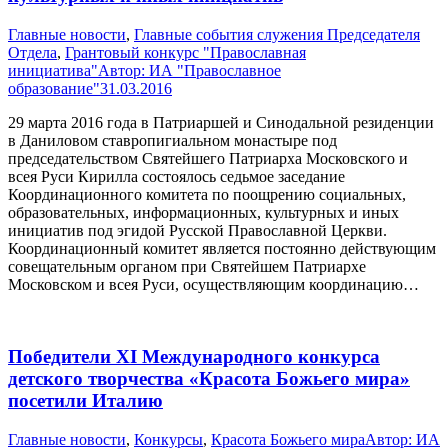
Главные новости
,
Главные события служения Председателя
Отдела
,
Грантовый конкурс "Православная
инициатива"
Автор:
ИА "Православное
образование"
31.03.2016
29 марта 2016 года в Патриаршей и Синодальной резиденции
в Даниловом ставропигиальном монастыре под
председательством Святейшего Патриарха Московского и
всея Руси Кирилла состоялось седьмое заседание
Координационного комитета по поощрению социальных,
образовательных, информационных, культурных и иных
инициатив под эгидой Русской Православной Церкви.
Координационный комитет является постоянно действующим
совещательным органом при Святейшем Патриархе
Московском и всея Руси, осуществляющим координацию…
Победители XI Международного конкурса
детского творчества «Красота Божьего мира»
посетили Италию
Главные новости
,
Конкурсы
,
Красота Божьего мира
Автор:
ИА