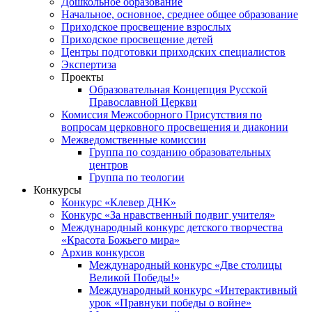
Дошкольное образование
Начальное, основное, среднее общее образование
Приходское просвещение взрослых
Приходское просвещение детей
Центры подготовки приходских специалистов
Экспертиза
Проекты
Образовательная Концепция Русской
Православной Церкви
Комиссия Межсоборного Присутствия по
вопросам церковного просвещения и диаконии
Межведомственные комиссии
Группа по созданию образовательных
центров
Группа по теологии
Конкурсы
Конкурс «Клевер ДНК»
Конкурс «За нравственный подвиг учителя»
Международный конкурс детского творчества
«Красота Божьего мира»
Архив конкурсов
Международный конкурс «Две столицы
Великой Победы!»
Международный конкурс «Интерактивный
урок «Правнуки победы о войне»