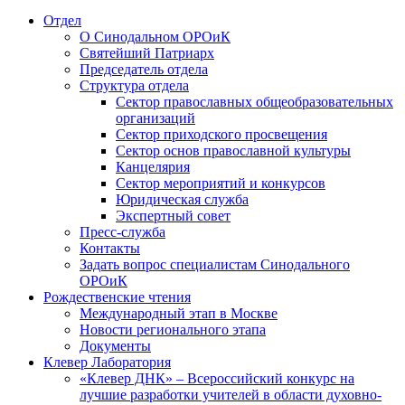
Отдел
О Синодальном ОРОиК
Святейший Патриарх
Председатель отдела
Структура отдела
Сектор православных общеобразовательных
организаций
Сектор приходского просвещения
Сектор основ православной культуры
Канцелярия
Сектор мероприятий и конкурсов
Юридическая служба
Экспертный совет
Пресс-служба
Контакты
Задать вопрос специалистам Синодального
ОРОиК
Рождественские чтения
Международный этап в Москве
Новости регионального этапа
Документы
Клевер Лаборатория
«Клевер ДНК» – Всероссийский конкурс на
лучшие разработки учителей в области духовно-