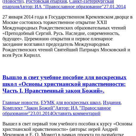
(Новости)
,
Ростовская епархия
,
Санкт-Петербургская
епархия
Автор:
ИА "Православное образование"
27.01.2014
27 января 2014 года в Государственном Кремлевском дворце в
Москве состоялось торжественное открытие XXII
Международных Рождественских образовательных чтений
«Преподобный Сергий. Русь. Наследие, современность,
будущее». Церемонию открытия и первое пленарное
заседание возглавил председатель Международных
Рождественских чтений Святейший Патриарх Московский и
всея Руси Кирилл.
Вышло в свет учебное пособие для воскресных
школ «Основы христианской нравственности:
Часть I. Нравственный закон Божий».
Главные новости
,
ЕУМК для воскресных школ
,
Издания
,
Комплект "Закон Божий"
Автор:
ИА "Православное
образование"
23.01.2014
Оставить комментарий
Вышел в свет первый том учебного пособия к курсу «Основы
христианской нравственности» (авторы: иерей Андрей
Мекрюков и Е. О. Момот) в рамках проекта по разработке