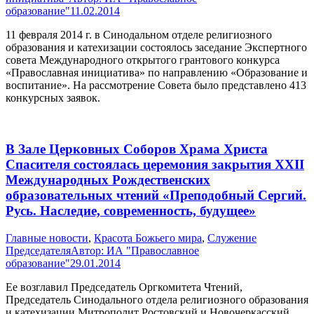
образование"
11.02.2014
11 февраля 2014 г. в Синодальном отделе религиозного
образования и катехизации состоялось заседание Экспертного
совета Международного открытого грантового конкурса
«Православная инициатива» по направлению «Образование и
воспитание». На рассмотрение Cовета было представлено 413
конкурсных заявок.
В Зале Церковных Соборов Храма Христа
Спасителя состоялась церемония закрытия XXII
Международных Рождественских
образовательных чтений «Преподобный Сергий.
Русь. Наследие, современность, будущее»
Главные новости
,
Красота Божьего мира
,
Служение
Председателя
Автор:
ИА "Православное
образование"
29.01.2014
Ее возглавил Председатель Оргкомитета Чтений,
Председатель Синодального отдела религиозного образования
и катехизации Митрополит Ростовский и Новочеркасский