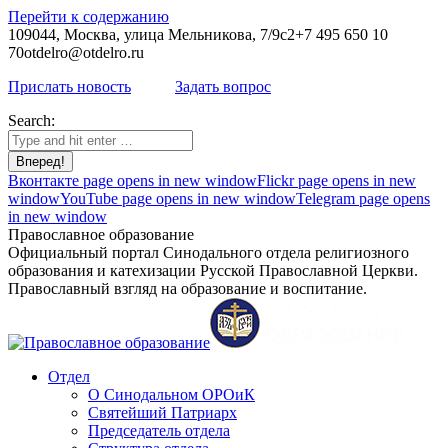
Перейти к содержанию
109044, Москва, улица Мельникова, 7/9с2
+7 495 650 10
70
otdelro@otdelro.ru
Прислать новость
Задать вопрос
Search:
Вконтакте page opens in new window
Flickr page opens in new
window
YouTube page opens in new window
Telegram page opens
in new window
Православное образование
Официальный портал Синодального отдела религиозного
образования и катехизации Русской Православной Церкви.
Православный взгляд на образование и воспитание.
Отдел
О Синодальном ОРОиК
Святейший Патриарх
Председатель отдела