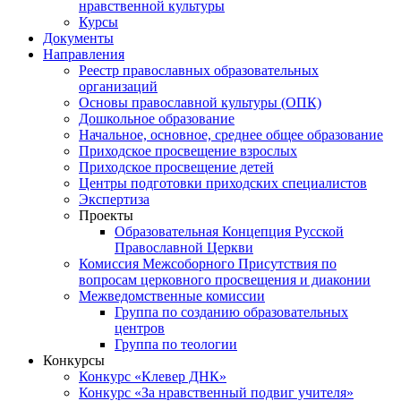
нравственной культуры
Курсы
Документы
Направления
Реестр православных образовательных
организаций
Основы православной культуры (ОПК)
Дошкольное образование
Начальное, основное, среднее общее образование
Приходское просвещение взрослых
Приходское просвещение детей
Центры подготовки приходских специалистов
Экспертиза
Проекты
Образовательная Концепция Русской
Православной Церкви
Комиссия Межсоборного Присутствия по
вопросам церковного просвещения и диаконии
Межведомственные комиссии
Группа по созданию образовательных
центров
Группа по теологии
Конкурсы
Конкурс «Клевер ДНК»
Конкурс «За нравственный подвиг учителя»