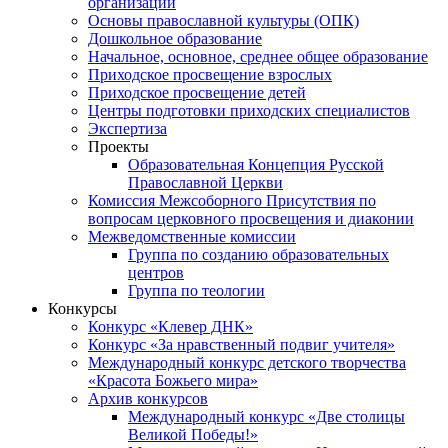
организаций
Основы православной культуры (ОПК)
Дошкольное образование
Начальное, основное, среднее общее образование
Приходское просвещение взрослых
Приходское просвещение детей
Центры подготовки приходских специалистов
Экспертиза
Проекты
Образовательная Концепция Русской
Православной Церкви
Комиссия Межсоборного Присутствия по
вопросам церковного просвещения и диаконии
Межведомственные комиссии
Группа по созданию образовательных
центров
Группа по теологии
Конкурсы
Конкурс «Клевер ДНК»
Конкурс «За нравственный подвиг учителя»
Международный конкурс детского творчества
«Красота Божьего мира»
Архив конкурсов
Международный конкурс «Две столицы
Великой Победы!»