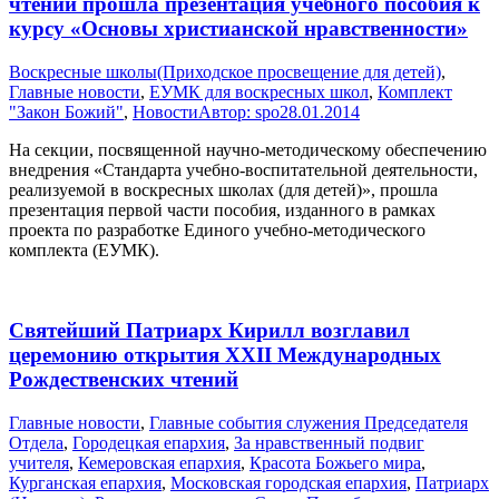
чтений прошла презентация учебного пособия к
курсу «Основы христианской нравственности»
Воскресные школы(Приходское просвещение для детей)
,
Главные новости
,
ЕУМК для воскресных школ
,
Комплект
"Закон Божий"
,
Новости
Автор:
spo
28.01.2014
На секции, посвященной научно-методическому обеспечению
внедрения «Стандарта учебно-воспитательной деятельности,
реализуемой в воскресных школах (для детей)», прошла
презентация первой части пособия, изданного в рамках
проекта по разработке Единого учебно-методического
комплекта (ЕУМК).
Святейший Патриарх Кирилл возглавил
церемонию открытия XXII Международных
Рождественских чтений
Главные новости
,
Главные события служения Председателя
Отдела
,
Городецкая епархия
,
За нравственный подвиг
учителя
,
Кемеровская епархия
,
Красота Божьего мира
,
Курганская епархия
,
Московская городская епархия
,
Патриарх