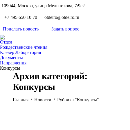
S
109044, Москва, улица Мельникова, 7/9с2
Вкон
page
Flickr
+7 495 650 10 70
otdelro@otdelro.ru
opens
page
YouT
in
opens
Прислать новость
Задать вопрос
page
new
Teleg
in
opens
wind
page
new
Отдел
in
opens
Рождественские чтения
wind
new
Клевер Лаборатория
in
wind
Документы
new
Направления
wind
Конкурсы
Архив категорий:
Конкурсы
Вы здесь:
Главная
Новости
Рубрика "Конкурсы"