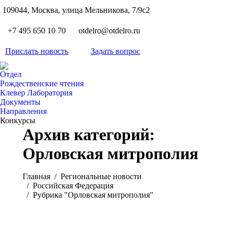
S
109044, Москва, улица Мельникова, 7/9с2
Вкон
page
Flickr
+7 495 650 10 70
otdelro@otdelro.ru
opens
page
YouT
in
opens
Прислать новость
Задать вопрос
page
new
Teleg
in
opens
wind
page
new
Отдел
in
opens
Рождественские чтения
wind
new
Клевер Лаборатория
in
wind
Документы
new
Направления
wind
Конкурсы
Архив категорий:
Орловская митрополия
Вы здесь:
Главная
Pегиональные новости
Российская Федерация
Рубрика "Орловская митрополия"