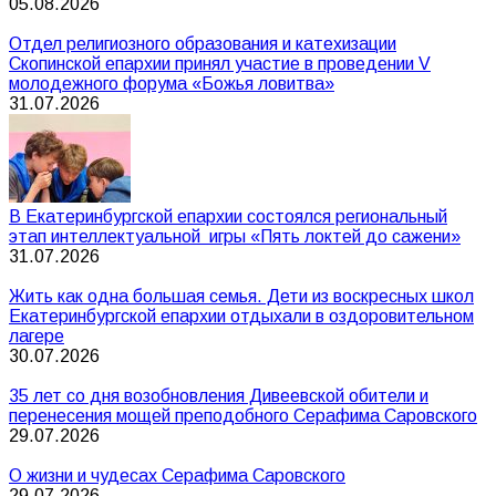
05.08.2026
Отдел религиозного образования и катехизации
Скопинской епархии принял участие в проведении V
молодежного форума «Божья ловитва»
31.07.2026
В Екатеринбургской епархии состоялся региональный
этап интеллектуальной игры «Пять локтей до сажени»
31.07.2026
Жить как одна большая семья. Дети из воскресных школ
Екатеринбургской епархии отдыхали в оздоровительном
лагере
30.07.2026
35 лет со дня возобновления Дивеевской обители и
перенесения мощей преподобного Серафима Саровского
29.07.2026
О жизни и чудесах Серафима Саровского
29.07.2026