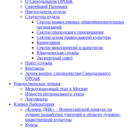
О Синодальном ОРОиК
Святейший Патриарх
Председатель отдела
Структура отдела
Сектор православных общеобразовательных
организаций
Сектор приходского просвещения
Сектор основ православной культуры
Канцелярия
Сектор мероприятий и конкурсов
Юридическая служба
Экспертный совет
Пресс-служба
Контакты
Задать вопрос специалистам Синодального
ОРОиК
Рождественские чтения
Международный этап в Москве
Новости регионального этапа
Документы
Клевер Лаборатория
«Клевер ДНК» – Всероссийский конкурс на
лучшие разработки учителей в области духовно-
нравственной культуры
Курсы