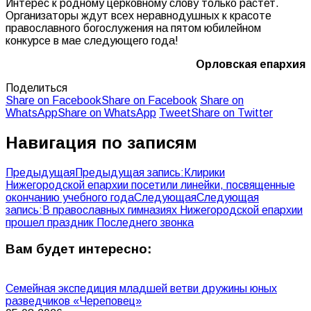
Интерес к родному церковному слову только растет.
Организаторы ждут всех неравнодушных к красоте
православного богослужения на пятом юбилейном
конкурсе в мае следующего года!
Орловская епархия
Поделиться
Share on Facebook
Share on Facebook
Share on
WhatsApp
Share on WhatsApp
Tweet
Share on Twitter
Навигация по записям
Предыдущая
Предыдущая запись:
Клирики
Нижегородской епархии посетили линейки, посвященные
окончанию учебного года
Следующая
Следующая
запись:
В православных гимназиях Нижегородской епархии
прошел праздник Последнего звонка
Вам будет интересно:
Семейная экспедиция младшей ветви дружины юных
разведчиков «Череповец»