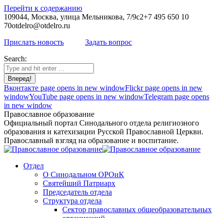
Перейти к содержанию
109044, Москва, улица Мельникова, 7/9с2
+7 495 650 10
70
otdelro@otdelro.ru
Прислать новость
Задать вопрос
Search:
Вконтакте page opens in new window
Flickr page opens in new
window
YouTube page opens in new window
Telegram page opens
in new window
Православное образование
Официальный портал Синодального отдела религиозного
образования и катехизации Русской Православной Церкви.
Православный взгляд на образование и воспитание.
Отдел
О Синодальном ОРОиК
Святейший Патриарх
Председатель отдела
Структура отдела
Сектор православных общеобразовательных