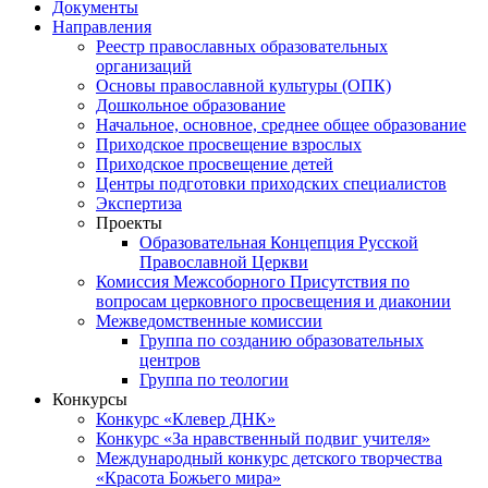
Документы
Направления
Реестр православных образовательных
организаций
Основы православной культуры (ОПК)
Дошкольное образование
Начальное, основное, среднее общее образование
Приходское просвещение взрослых
Приходское просвещение детей
Центры подготовки приходских специалистов
Экспертиза
Проекты
Образовательная Концепция Русской
Православной Церкви
Комиссия Межсоборного Присутствия по
вопросам церковного просвещения и диаконии
Межведомственные комиссии
Группа по созданию образовательных
центров
Группа по теологии
Конкурсы
Конкурс «Клевер ДНК»
Конкурс «За нравственный подвиг учителя»
Международный конкурс детского творчества
«Красота Божьего мира»