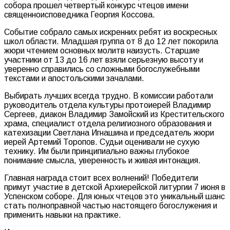
собора прошел четвертый конкурс чтецов имени
священноисповедника Георгия Коссова.
Событие собрало самых искренних ребят из воскресных
школ области. Младшая группа от 8 до 12 лет покорила
жюри чтением основных молитв наизусть. Старшие
участники от 13 до 16 лет взяли серьезную высоту и
уверенно справились со сложными богослужебными
текстами и апостольскими зачалами.
Выбирать лучших всегда трудно. В комиссии работали
руководитель отдела культуры протоиерей Владимир
Сергеев, диакон Владимир Замойский из Крестительского
храма, специалист отдела религиозного образования и
катехизации Светлана Игнашина и председатель жюри
иерей Артемий Торопов. Судьи оценивали не сухую
технику. Им были принципиально важны глубокое
понимание смысла, уверенность и живая интонация.
Главная награда стоит всех волнений! Победители
примут участие в детской Архиерейской литургии 7 июня в
Успенском соборе. Для юных чтецов это уникальный шанс
стать полноправной частью настоящего богослужения и
применить навыки на практике.