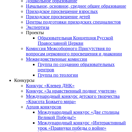
Дошкольное образование
Начальное, основное, среднее общее образование
Приходское просвещение взрослых
Приходское просвещение детей
Центры подготовки приходских специалистов
Экспертиза
Проекты
Образовательная Концепция Русской
Православной Церкви
Комиссия Межсоборного Присутствия по
вопросам церковного просвещения и диаконии
Межведомственные комиссии
Группа по созданию образовательных
центров
Группа по теологии
Конкурсы
Конкурс «Клевер ДНК»
Конкурс «За нравственный подвиг учителя»
Международный конкурс детского творчества
«Красота Божьего мира»
Архив конкурсов
Международный конкурс «Две столицы
Великой Победы!»
Международный конкурс «Интерактивный
урок «Правнуки победы о войне»