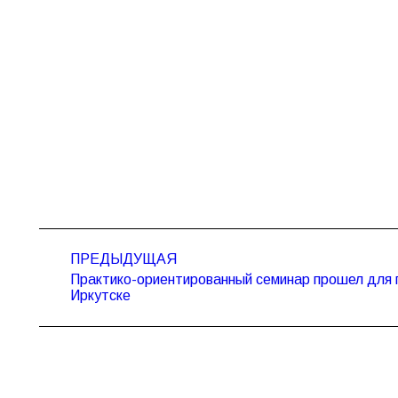
Навигация
ПРЕДЫДУЩАЯ
по
Практико-ориентированный семинар прошел для п
Предыдущая
записям
Иркутске
запись: