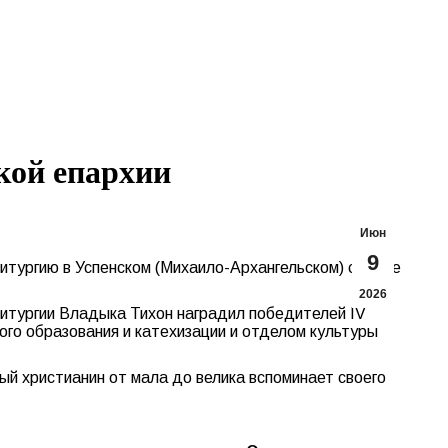
Search:
Вконтакте
Flickr
YouTu
Te
page
page
page
pa
opens
opens
opens
op
in
in
in
in
new
new
new
n
window
window
windo
w
кой епархии
Июн
9
тургию в Успенском (Михаило-Архангельском) соборе
2026
Литургии Владыка Тихон наградил победителей IV
ого образования и катехизации и отделом культуры
ый христианин от мала до велика вспоминает своего