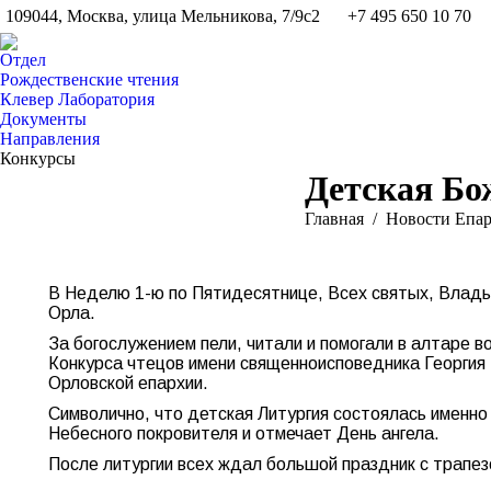
109044, Москва, улица Мельникова, 7/9с2
+7 495 650 10 70
Отдел
Рождественские чтения
Клевер Лаборатория
Документы
Направления
Конкурсы
Детская Бо
Вы здесь:
Главная
Новости Епа
В Неделю 1-ю по Пятидесятнице, Всех святых, Влады
Орла.
За богослужением пели, читали и помогали в алтаре 
Конкурса чтецов имени священноисповедника Георгия 
Орловской епархии.
Символично, что детская Литургия состоялась именно
Небесного покровителя и отмечает День ангела.
После литургии всех ждал большой праздник с трапез