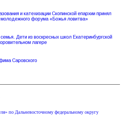
азования и катехизации Скопинской епархии принял
V молодежного форума «Божья ловитва»
семья. Дети из воскресных школ Екатеринбургской
доровительном лагере
афима Саровского
»
еля» по Дальневосточному федеральному округу