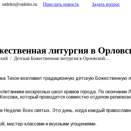
otdelro@otdelro.ru
Прислать новость
Задать вопрос
жественная литургия в Орловс
рхий
Детская Божественная литургия в Орловской…
ка Тихон возглавил традиционную детскую Божественную ли
воспитанники воскресных школ храмов города. По окончании 
Коссова, который проводится совместно отделом религиозн
 в Неделю Всех святых. Это день, когда каждый православн
ой, мастер-классами и вкусными угощениями.