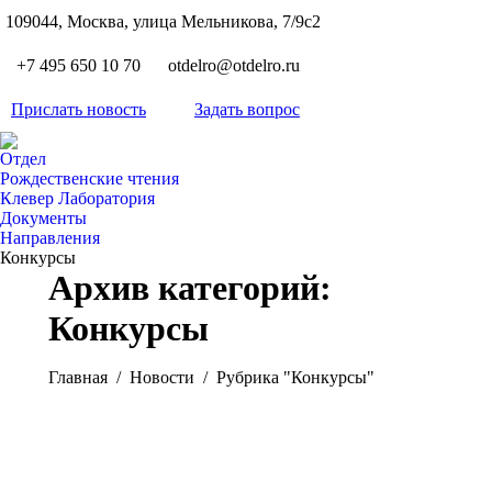
S
109044, Москва, улица Мельникова, 7/9с2
Вкон
page
Flickr
+7 495 650 10 70
otdelro@otdelro.ru
opens
page
YouT
in
opens
Прислать новость
Задать вопрос
page
new
Teleg
in
opens
wind
page
new
Отдел
in
opens
Рождественские чтения
wind
new
Клевер Лаборатория
in
wind
Документы
new
Направления
wind
Конкурсы
Архив категорий:
Конкурсы
Вы здесь:
Главная
Новости
Рубрика "Конкурсы"