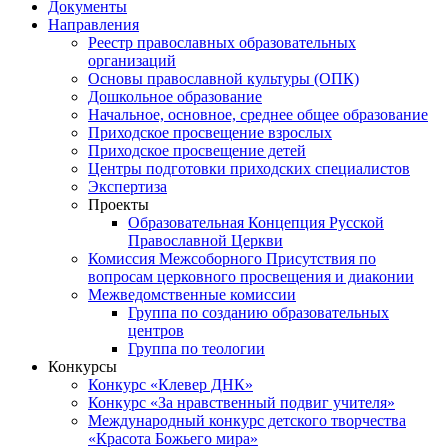
Документы
Направления
Реестр православных образовательных
организаций
Основы православной культуры (ОПК)
Дошкольное образование
Начальное, основное, среднее общее образование
Приходское просвещение взрослых
Приходское просвещение детей
Центры подготовки приходских специалистов
Экспертиза
Проекты
Образовательная Концепция Русской
Православной Церкви
Комиссия Межсоборного Присутствия по
вопросам церковного просвещения и диаконии
Межведомственные комиссии
Группа по созданию образовательных
центров
Группа по теологии
Конкурсы
Конкурс «Клевер ДНК»
Конкурс «За нравственный подвиг учителя»
Международный конкурс детского творчества
«Красота Божьего мира»