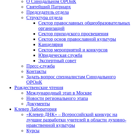
О Синодальном ОРОиК
Святейший Патриарх
Председатель отдела
Структура отдела
Сектор православных общеобразовательных
организаций
Сектор приходского просвещения
Сектор основ православной культуры
Канцелярия
Сектор мероприятий и конкурсов
Юридическая служба
Экспертный совет
Пресс-служба
Контакты
Задать вопрос специалистам Синодального
ОРОиК
Рождественские чтения
Международный этап в Москве
Новости регионального этапа
Документы
Клевер Лаборатория
«Клевер ДНК» – Всероссийский конкурс на
лучшие разработки учителей в области духовно-
нравственной культуры
Курсы