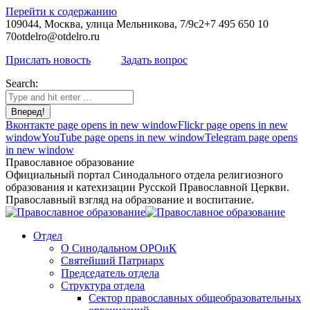
Перейти к содержанию
109044, Москва, улица Мельникова, 7/9с2
+7 495 650 10
70
otdelro@otdelro.ru
Прислать новость
Задать вопрос
Search:
Вконтакте page opens in new window
Flickr page opens in new
window
YouTube page opens in new window
Telegram page opens
in new window
Православное образование
Официальный портал Синодального отдела религиозного
образования и катехизации Русской Православной Церкви.
Православный взгляд на образование и воспитание.
Отдел
О Синодальном ОРОиК
Святейший Патриарх
Председатель отдела
Структура отдела
Сектор православных общеобразовательных