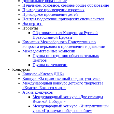
Дошкольное образование
Начальное, основное, среднее общее образование
Приходское просвещение взрослых
Приходское просвещение детей
Центры подготовки приходских специалистов
Экспертиза
Проекты
Образовательная Концепция Русской
Православной Церкви
Комиссия Межсоборного Присутствия по
вопросам церковного просвещения и диаконии
Межведомственные комиссии
Группа по созданию образовательных
центров
Группа по теологии
Конкурсы
Конкурс «Клевер ДНК»
Конкурс «За нравственный подвиг учителя»
Международный конкурс детского творчества
«Красота Божьего мира»
Архив конкурсов
Международный конкурс «Две столицы
Великой Победы!»
Международный конкурс «Интерактивный
урок «Правнуки победы о войне»