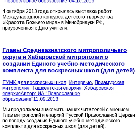
"Православное образование"
04.10.2013
4 октября 2013 года открылась выставка работ
Международного конкурса детского творчества
«Красота Божьего мира» в Минобрнауки РФ,
приуроченная к Дню учителя.
Главы Среднеазиатского митрополичьего
округа и Хабаровской митрополии о
создании Единого учебно-методического
комплекта для воскресных школ (для детей)
ЕУМК для воскресных школ
,
Интервью
,
Приамурская
митрополия
,
Ташкентская епархия
,
Хабаровская
епархия
Автор:
ИА "Православное
образование"
11.09.2013
Мы продолжаем знакомить наших читателей с мнением
Глав митрополий и епархий Русской Православной Церкви
по поводу создания Единого учебно-методического
комплекта для воскресных школ (для детей).