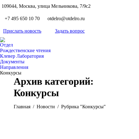
S
109044, Москва, улица Мельникова, 7/9с2
Вкон
page
Flickr
+7 495 650 10 70
otdelro@otdelro.ru
opens
page
YouT
in
opens
Прислать новость
Задать вопрос
page
new
Teleg
in
opens
wind
page
new
Отдел
in
opens
Рождественские чтения
wind
new
Клевер Лаборатория
in
wind
Документы
new
Направления
wind
Конкурсы
Архив категорий:
Конкурсы
Вы здесь:
Главная
Новости
Рубрика "Конкурсы"