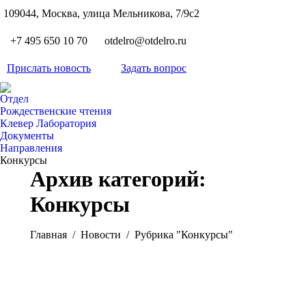
S
109044, Москва, улица Мельникова, 7/9с2
Вкон
page
Flickr
+7 495 650 10 70
otdelro@otdelro.ru
opens
page
YouT
in
opens
Прислать новость
Задать вопрос
page
new
Teleg
in
opens
wind
page
new
Отдел
in
opens
Рождественские чтения
wind
new
Клевер Лаборатория
in
wind
Документы
new
Направления
wind
Конкурсы
Архив категорий:
Конкурсы
Вы здесь:
Главная
Новости
Рубрика "Конкурсы"