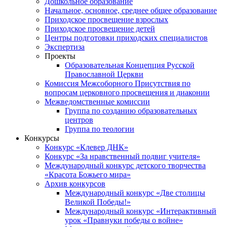
Дошкольное образование
Начальное, основное, среднее общее образование
Приходское просвещение взрослых
Приходское просвещение детей
Центры подготовки приходских специалистов
Экспертиза
Проекты
Образовательная Концепция Русской
Православной Церкви
Комиссия Межсоборного Присутствия по
вопросам церковного просвещения и диаконии
Межведомственные комиссии
Группа по созданию образовательных
центров
Группа по теологии
Конкурсы
Конкурс «Клевер ДНК»
Конкурс «За нравственный подвиг учителя»
Международный конкурс детского творчества
«Красота Божьего мира»
Архив конкурсов
Международный конкурс «Две столицы
Великой Победы!»
Международный конкурс «Интерактивный
урок «Правнуки победы о войне»