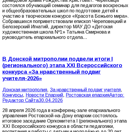
Демидовой храма Рождества Христова г. Череповца
состоялся обучающий семинар для педагогов воскресных
и общеобразовательных школ по подготовке детей к
участию в творческом конкурсе «Красота Божьего мира».
Собравшихся поприветствовали епископ Череповецкий и
Белозерский Игнатий, директор МАУ ДО «Детская
художественная школа Nº1» Татьяна Смирнова и
руководитель епархиального отдела…
В Донской митрополии подвели итоги I
(регионального) этапа XXI Всероссийского
конкурса «За нравственный подвиг
учителя-2026»
Донская митрополия
,
За нравственный подвиг учителя
,
Конкурсы
,
Новости Епархий
,
Ростовская епархия
Автор:
Редактор Сайта
30.04.2026
28 апреля 2026 года в конференц-зале епархиального
управления Ростовской-на-Дону епархии состоялось
итоговое заседание Оргкомитета I (регионального) этапа
XXI Всероссийского конкурса в области педагогики,
воспитания и работы с детьми и молодёжью до 20 лет