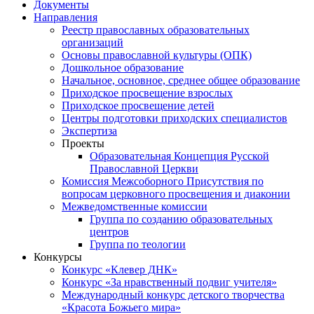
Документы
Направления
Реестр православных образовательных
организаций
Основы православной культуры (ОПК)
Дошкольное образование
Начальное, основное, среднее общее образование
Приходское просвещение взрослых
Приходское просвещение детей
Центры подготовки приходских специалистов
Экспертиза
Проекты
Образовательная Концепция Русской
Православной Церкви
Комиссия Межсоборного Присутствия по
вопросам церковного просвещения и диаконии
Межведомственные комиссии
Группа по созданию образовательных
центров
Группа по теологии
Конкурсы
Конкурс «Клевер ДНК»
Конкурс «За нравственный подвиг учителя»
Международный конкурс детского творчества
«Красота Божьего мира»