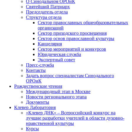
О Синодальном ОРОиК
Святейший Патриарх
Председатель отдела
Структура отдела
Сектор православных общеобразовательных
организаций
Сектор приходского просвещения
Сектор основ православной культуры
Канцелярия
Сектор мероприятий и конкурсов
Юридическая служба
Экспертный совет
Пресс-служба
Контакты
Задать вопрос специалистам Синодального
ОРОиК
Рождественские чтения
Международный этап в Москве
Новости регионального этапа
Документы
Клевер Лаборатория
«Клевер ДНК» – Всероссийский конкурс на
лучшие разработки учителей в области духовно-
нравственной культуры
Курсы