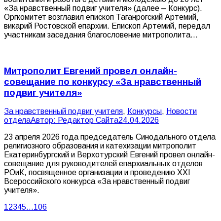
«За нравственный подвиг учителя» (далее – Конкурс).
Оргкомитет возглавил епископ Таганрогский Артемий,
викарий Ростовской епархии. Епископ Артемий, передал
участникам заседания благословение митрополита…
Митрополит Евгений провел онлайн-
совещание по конкурсу «За нравственный
подвиг учителя»
За нравственный подвиг учителя
,
Конкурсы
,
Новости
отдела
Автор:
Редактор Сайта
24.04.2026
23 апреля 2026 года председатель Синодального отдела
религиозного образования и катехизации митрополит
Екатеринбургский и Верхотурский Евгений провел онлайн-
совещание для руководителей епархиальных отделов
РОиК, посвященное организации и проведению ХXI
Всероссийского конкурса «За нравственный подвиг
учителя».
1
2
3
4
5
…
106