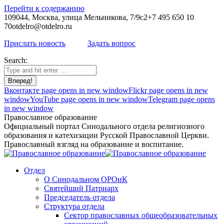
Перейти к содержанию
109044, Москва, улица Мельникова, 7/9с2
+7 495 650 10
70
otdelro@otdelro.ru
Прислать новость
Задать вопрос
Search:
Вконтакте page opens in new window
Flickr page opens in new
window
YouTube page opens in new window
Telegram page opens
in new window
Православное образование
Официальный портал Синодального отдела религиозного
образования и катехизации Русской Православной Церкви.
Православный взгляд на образование и воспитание.
Отдел
О Синодальном ОРОиК
Святейший Патриарх
Председатель отдела
Структура отдела
Сектор православных общеобразовательных