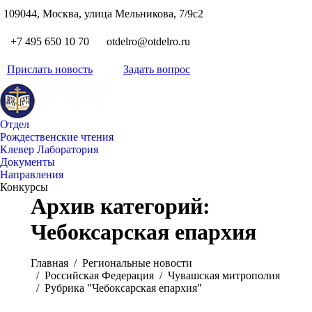
S
109044, Москва, улица Мельникова, 7/9с2
Вкон
page
Flickr
+7 495 650 10 70
otdelro@otdelro.ru
opens
page
YouT
in
opens
Прислать новость
Задать вопрос
page
new
Teleg
in
opens
wind
page
new
in
opens
wind
new
Отдел
in
wind
Рождественские чтения
new
Клевер Лаборатория
wind
Документы
Направления
Конкурсы
Архив категорий:
Чебоксарская епархия
Вы здесь:
Главная
Pегиональные новости
Российская Федерация
Чувашская митрополия
Рубрика "Чебоксарская епархия"