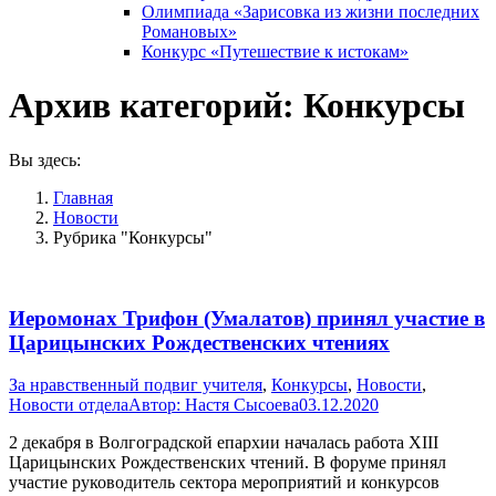
Олимпиада «Зарисовка из жизни последних
Романовых»
Конкурс «Путешествие к истокам»
Архив категорий:
Конкурсы
Вы здесь:
Главная
Новости
Рубрика "Конкурсы"
Иеромонах Трифон (Умалатов) принял участие в
Царицынских Рождественских чтениях
За нравственный подвиг учителя
,
Конкурсы
,
Новости
,
Новости отдела
Автор:
Настя Сысоева
03.12.2020
2 декабря в Волгоградской епархии началась работа XIII
Царицынских Рождественских чтений. В форуме принял
участие руководитель сектора мероприятий и конкурсов