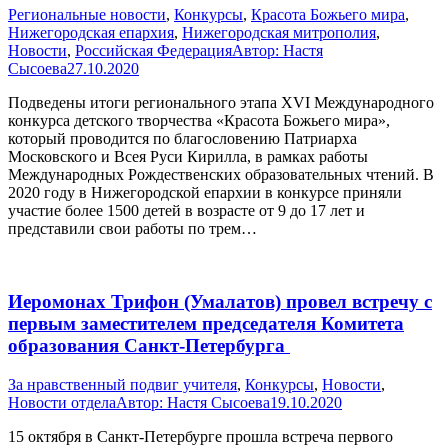
Pегиональные новости
,
Конкурсы
,
Красота Божьего мира
,
Нижегородская епархия
,
Нижегородская митрополия
,
Новости
,
Российская Федерация
Автор:
Настя
Сысоева
27.10.2020
Подведены итоги регионального этапа XVI Международного
конкурса детского творчества «Красота Божьего мира»,
который проводится по благословению Патриарха
Московского и Всея Руси Кирилла, в рамках работы
Международных Рождественских образовательных чтений. В
2020 году в Нижегородской епархии в конкурсе приняли
участие более 1500 детей в возрасте от 9 до 17 лет и
представили свои работы по трем…
Иеромонах Трифон (Умалатов) провел встречу с
первым заместителем председателя Комитета
образования Санкт-Петербурга
За нравственный подвиг учителя
,
Конкурсы
,
Новости
,
Новости отдела
Автор:
Настя Сысоева
19.10.2020
15 октября в Санкт-Петербурге прошла встреча первого