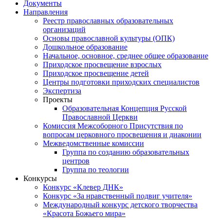
Документы
Направления
Реестр православных образовательных
организаций
Основы православной культуры (ОПК)
Дошкольное образование
Начальное, основное, среднее общее образование
Приходское просвещение взрослых
Приходское просвещение детей
Центры подготовки приходских специалистов
Экспертиза
Проекты
Образовательная Концепция Русской
Православной Церкви
Комиссия Межсоборного Присутствия по
вопросам церковного просвещения и диаконии
Межведомственные комиссии
Группа по созданию образовательных
центров
Группа по теологии
Конкурсы
Конкурс «Клевер ДНК»
Конкурс «За нравственный подвиг учителя»
Международный конкурс детского творчества
«Красота Божьего мира»