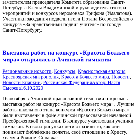
заместителем председателя Комитета образования Санкт-
Петербурга Елены Владимирской и руководителя сектора
мероприятий и конкурсов иеромонаха Трифона (Умалатова).
Участники заседания подвели итоги II этапа Всероссийского
конкурса «За нравственный подвиг учителя» по городу
Санкт-Петербургу.
Выставка работ на конкурс «Красота Божьего
мира» открылась в Ачинской гимназии
Pегиональные новости
,
Конкурсы
,
Красноярская епархия
,
Красноярская митрополия
,
Красота Божьего мира
,
Новости
,
Новости Епархий
,
Российская Федерация
Автор:
Настя
Сысоева
16.10.2020
16 октября в Ачинской православной гимназии открылась
выставка работ на конкурс «Красота Божьего мира». Лучшие
работы школьного этапа конкурса «Красота Божьего мира»
были выставлены в фойе ачинской православной начальной
Преображенской гимназии. В конкурсе участвовали ученики
гимназии. В своих рисунках дети отразили то, как они
понимают библейские сюжеты, своё отношение к Христу,
храму и Родине. Справка:…