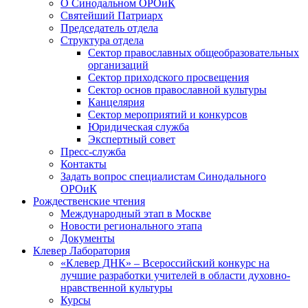
О Синодальном ОРОиК
Святейший Патриарх
Председатель отдела
Структура отдела
Сектор православных общеобразовательных
организаций
Сектор приходского просвещения
Сектор основ православной культуры
Канцелярия
Сектор мероприятий и конкурсов
Юридическая служба
Экспертный совет
Пресс-служба
Контакты
Задать вопрос специалистам Синодального
ОРОиК
Рождественские чтения
Международный этап в Москве
Новости регионального этапа
Документы
Клевер Лаборатория
«Клевер ДНК» – Всероссийский конкурс на
лучшие разработки учителей в области духовно-
нравственной культуры
Курсы