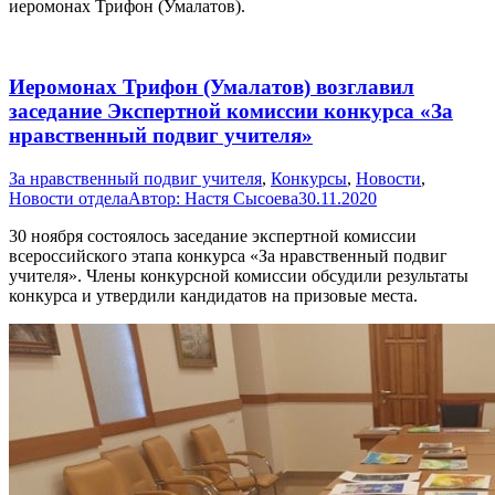
иеромонах Трифон (Умалатов).
Иеромонах Трифон (Умалатов) возглавил
заседание Экспертной комиссии конкурса «За
нравственный подвиг учителя»
За нравственный подвиг учителя
,
Конкурсы
,
Новости
,
Новости отдела
Автор:
Настя Сысоева
30.11.2020
30 ноября состоялось заседание экспертной комиссии
всероссийского этапа конкурса «За нравственный подвиг
учителя». Члены конкурсной комиссии обсудили результаты
конкурса и утвердили кандидатов на призовые места.