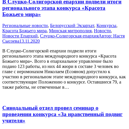
В Слуцко-Солигорской епархии подвели итоги
регионального этапа конкурса «Красота
Божьего мира»
Pегиональные новости
,
Белорусский Экзархат
,
Конкурсы
,
Красота Божьего мира
,
Минская митрополия
,
Новости
,
Новости Епархий
,
Слуцко-Солигорская епархия
Автор:
Настя
Сысоева
13.11.2020
В Слуцко-Солигорской епархии подвели итоги
регионального этапа международного конкурса «Красота
Божьего мира». Всего в епархиальное управление было
подано 123 работы, из них 44 жюри в составе 3 человек во
главе с иеромонахом Николаем (Есояном) допустило к
участию в региональном этапе международного конкурса, как
соответствующие Положению о конкурсе. Оставшиеся 79, а
также работы, не отмеченные в…
Синодальный отдел провел семинар о
проведении конкурса «За нравственный подвиг
учителя»