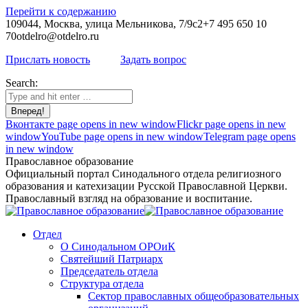
Перейти к содержанию
109044, Москва, улица Мельникова, 7/9с2
+7 495 650 10
70
otdelro@otdelro.ru
Прислать новость
Задать вопрос
Search:
Вконтакте page opens in new window
Flickr page opens in new
window
YouTube page opens in new window
Telegram page opens
in new window
Православное образование
Официальный портал Синодального отдела религиозного
образования и катехизации Русской Православной Церкви.
Православный взгляд на образование и воспитание.
Отдел
О Синодальном ОРОиК
Святейший Патриарх
Председатель отдела
Структура отдела
Сектор православных общеобразовательных