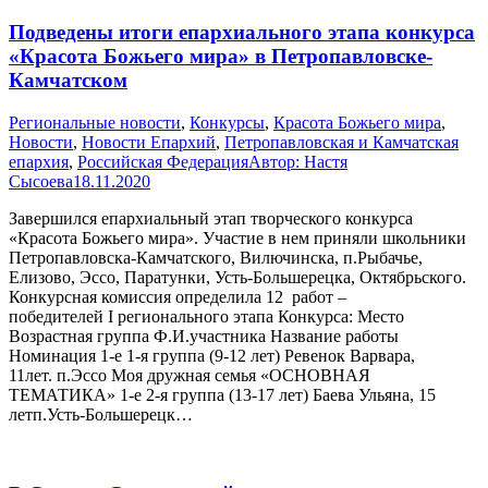
Подведены итоги епархиального этапа конкурса
«Красота Божьего мира» в Петропавловске-
Камчатском
Pегиональные новости
,
Конкурсы
,
Красота Божьего мира
,
Новости
,
Новости Епархий
,
Петропавловская и Камчатская
епархия
,
Российская Федерация
Автор:
Настя
Сысоева
18.11.2020
Завершился епархиальный этап творческого конкурса
«Красота Божьего мира». Участие в нем приняли школьники
Петропавловска-Камчатского, Вилючинска, п.Рыбачье,
Елизово, Эссо, Паратунки, Усть-Большерецка, Октябрьского.
Конкурсная комиссия определила 12 работ –
победителей I регионального этапа Конкурса: Место
Возрастная группа Ф.И.участника Название работы
Номинация 1-е 1-я группа (9-12 лет) Ревенок Варвара,
11лет. п.Эссо Моя дружная семья «ОСНОВНАЯ
ТЕМАТИКА» 1-е 2-я группа (13-17 лет) Баева Ульяна, 15
летп.Усть-Большерецк…