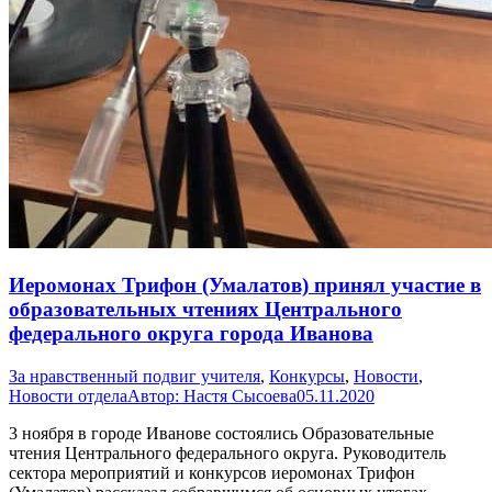
Иеромонах Трифон (Умалатов) принял участие в
образовательных чтениях Центрального
федерального округа города Иванова
За нравственный подвиг учителя
,
Конкурсы
,
Новости
,
Новости отдела
Автор:
Настя Сысоева
05.11.2020
3 ноября в городе Иванове состоялись Образовательные
чтения Центрального федерального округа. Руководитель
сектора мероприятий и конкурсов иеромонах Трифон