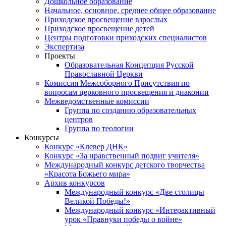
Дошкольное образование
Начальное, основное, среднее общее образование
Приходское просвещение взрослых
Приходское просвещение детей
Центры подготовки приходских специалистов
Экспертиза
Проекты
Образовательная Концепция Русской
Православной Церкви
Комиссия Межсоборного Присутствия по
вопросам церковного просвещения и диаконии
Межведомственные комиссии
Группа по созданию образовательных
центров
Группа по теологии
Конкурсы
Конкурс «Клевер ДНК»
Конкурс «За нравственный подвиг учителя»
Международный конкурс детского творчества
«Красота Божьего мира»
Архив конкурсов
Международный конкурс «Две столицы
Великой Победы!»
Международный конкурс «Интерактивный
урок «Правнуки победы о войне»