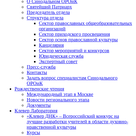
О Синодальном ОРОиК
Святейший Патриарх
Председатель отдела
Структура отдела
Сектор православных общеобразовательных
организаций
Сектор приходского просвещения
Сектор основ православной культуры
Канцелярия
Сектор мероприятий и конкурсов
Юридическая служба
Экспертный совет
Пресс-служба
Контакты
Задать вопрос специалистам Синодального
ОРОиК
Рождественские чтения
Международный этап в Москве
Новости регионального этапа
Документы
Клевер Лаборатория
«Клевер ДНК» – Всероссийский конкурс на
лучшие разработки учителей в области духовно-
нравственной культуры
Курсы