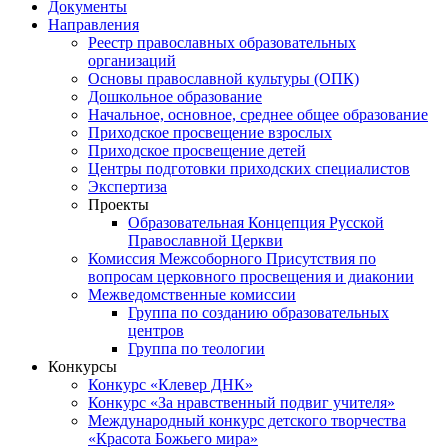
Документы
Направления
Реестр православных образовательных
организаций
Основы православной культуры (ОПК)
Дошкольное образование
Начальное, основное, среднее общее образование
Приходское просвещение взрослых
Приходское просвещение детей
Центры подготовки приходских специалистов
Экспертиза
Проекты
Образовательная Концепция Русской
Православной Церкви
Комиссия Межсоборного Присутствия по
вопросам церковного просвещения и диаконии
Межведомственные комиссии
Группа по созданию образовательных
центров
Группа по теологии
Конкурсы
Конкурс «Клевер ДНК»
Конкурс «За нравственный подвиг учителя»
Международный конкурс детского творчества
«Красота Божьего мира»