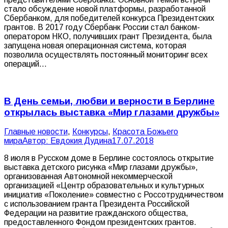
стало обсуждение новой платформы, разработанной
Сбербанком, для победителей конкурса Президентских
грантов. В 2017 году Сбербанк России стал банком-
оператором НКО, получивших грант Президента, была
запущена новая операционная система, которая
позволила осуществлять постоянный мониторинг всех
операций…
В День семьи, любви и верности в Берлине
открылась выставка «Мир глазами дружбы»
Главные новости
,
Конкурсы
,
Красота Божьего
мира
Автор:
Евдокия Дудина
17.07.2018
8 июля в Русском доме в Берлине состоялось открытие
выставка детского рисунка «Мир глазами дружбы»,
организованная Автономной некоммерческой
организацией «Центр образовательных и культурных
инициатив «Поколение» совместно с Россотрудничеством
с использованием гранта Президента Российской
Федерации на развитие гражданского общества,
предоставленного Фондом президентских грантов.