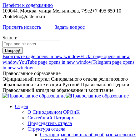
Перейти к содержанию
109044, Москва, улица Мельникова, 7/9с2
+7 495 650 10
70
otdelro@otdelro.ru
Прислать новость
Задать вопрос
Search:
Вконтакте page opens in new window
Flickr page opens in new
window
YouTube page opens in new window
Telegram page opens
in new window
Православное образование
Официальный портал Синодального отдела религиозного
образования и катехизации Русской Православной Церкви.
Православный взгляд на образование и воспитание.
Отдел
О Синодальном ОРОиК
Святейший Патриарх
Председатель отдела
Структура отдела
Сектор православных общеобразовательных