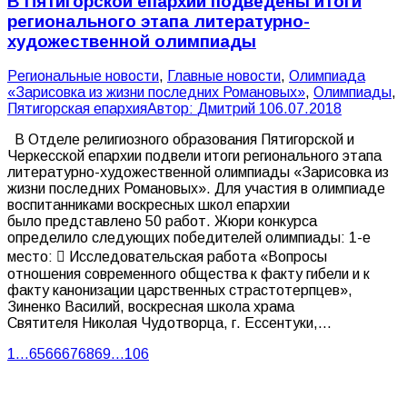
В Пятигорской епархии подведены итоги
регионального этапа литературно-
художественной олимпиады
Pегиональные новости
,
Главные новости
,
Олимпиада
«Зарисовка из жизни последних Романовых»
,
Олимпиады
,
Пятигорская епархия
Автор:
Дмитрий 1
06.07.2018
В Отделе религиозного образования Пятигорской и
Черкесской епархии подвели итоги регионального этапа
литературно-художественной олимпиады «Зарисовка из
жизни последних Романовых». Для участия в олимпиаде
воспитанниками воскресных школ епархии
было представлено 50 работ. Жюри конкурса
определило следующих победителей олимпиады: 1-е
место:  Исследовательская работа «Вопросы
отношения современного общества к факту гибели и к
факту канонизации царственных страстотерпцев»,
Зиненко Василий, воскресная школа храма
Святителя Николая Чудотворца, г. Ессентуки,…
1
…
65
66
67
68
69
…
106