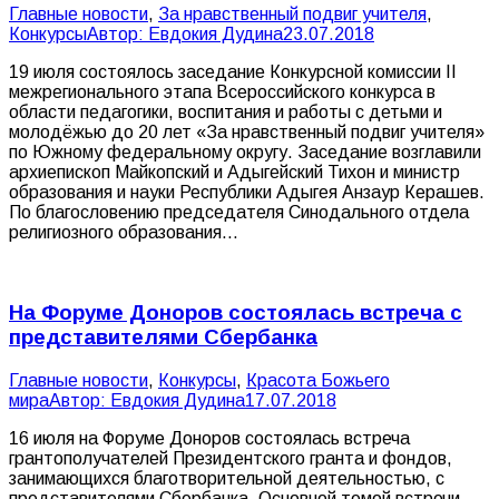
Главные новости
,
За нравственный подвиг учителя
,
Конкурсы
Автор:
Евдокия Дудина
23.07.2018
19 июля состоялось заседание Конкурсной комиссии II
межрегионального этапа Всероссийского конкурса в
области педагогики, воспитания и работы с детьми и
молодёжью до 20 лет «За нравственный подвиг учителя»
по Южному федеральному округу. Заседание возглавили
архиепископ Майкопский и Адыгейский Тихон и министр
образования и науки Республики Адыгея Анзаур Керашев.
По благословению председателя Синодального отдела
религиозного образования…
На Форуме Доноров состоялась встреча с
представителями Сбербанка
Главные новости
,
Конкурсы
,
Красота Божьего
мира
Автор:
Евдокия Дудина
17.07.2018
16 июля на Форуме Доноров состоялась встреча
грантополучателей Президентского гранта и фондов,
занимающихся благотворительной деятельностью, с
представителями Сбербанка. Основной темой встречи