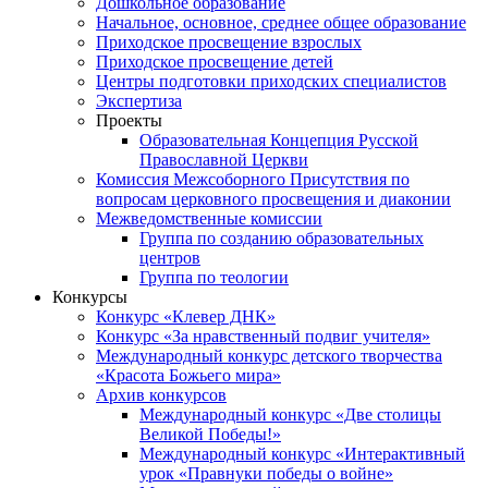
Дошкольное образование
Начальное, основное, среднее общее образование
Приходское просвещение взрослых
Приходское просвещение детей
Центры подготовки приходских специалистов
Экспертиза
Проекты
Образовательная Концепция Русской
Православной Церкви
Комиссия Межсоборного Присутствия по
вопросам церковного просвещения и диаконии
Межведомственные комиссии
Группа по созданию образовательных
центров
Группа по теологии
Конкурсы
Конкурс «Клевер ДНК»
Конкурс «За нравственный подвиг учителя»
Международный конкурс детского творчества
«Красота Божьего мира»
Архив конкурсов
Международный конкурс «Две столицы
Великой Победы!»
Международный конкурс «Интерактивный
урок «Правнуки победы о войне»