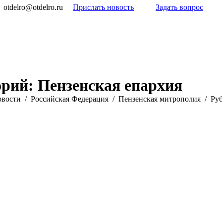
otdelro@otdelro.ru
Прислать новость
Задать вопрос
орий:
Пензенская епархия
овости
Российская Федерация
Пензенская митрополия
Руб