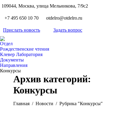
S
109044, Москва, улица Мельникова, 7/9с2
Вкон
page
Flickr
+7 495 650 10 70
otdelro@otdelro.ru
opens
page
YouT
in
opens
Прислать новость
Задать вопрос
page
new
Teleg
in
opens
wind
page
new
Отдел
in
opens
Рождественские чтения
wind
new
Клевер Лаборатория
in
wind
Документы
new
Направления
wind
Конкурсы
Архив категорий:
Конкурсы
Вы здесь:
Главная
Новости
Рубрика "Конкурсы"