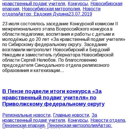
нравственный подвиг учителя
,
Конкурсы
,
Новосибирская
епархия
,
Новосибирская митрополия
,
Новости
отдела
Автор:
Евдокия Дудина
23.07.2019
23 июля состоялось заседание Конкурсной комиссии II
межрегионального этапа Всероссийского конкурса в
области педагогики, воспитания и работы с детьми и
молодёжью до 20 лет «За нравственный подвиг учителя»
по Сибирскому федеральному округу. Заседание
возглавили митрополит Новосибирский и Бердский
Никодим и заместитель губернатора Новосибирской
области Сергей Нелюбов. По благословению
председателя Синодального отдела религиозного
образования и катехизации…
В Пензе подвели итоги конкурса «За
нравственный подвиг учителя» по
Приволжскому федеральному округу
Pегиональные новости
,
Главные новости
,
За
нравственный подвиг учителя
,
Конкурсы
,
Новости отдела
,
Пензенская епархия
,
Пензенская митрополия
Автор: