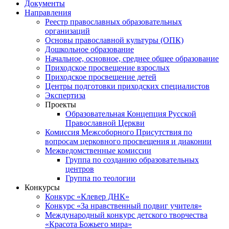
Документы
Направления
Реестр православных образовательных
организаций
Основы православной культуры (ОПК)
Дошкольное образование
Начальное, основное, среднее общее образование
Приходское просвещение взрослых
Приходское просвещение детей
Центры подготовки приходских специалистов
Экспертиза
Проекты
Образовательная Концепция Русской
Православной Церкви
Комиссия Межсоборного Присутствия по
вопросам церковного просвещения и диаконии
Межведомственные комиссии
Группа по созданию образовательных
центров
Группа по теологии
Конкурсы
Конкурс «Клевер ДНК»
Конкурс «За нравственный подвиг учителя»
Международный конкурс детского творчества
«Красота Божьего мира»