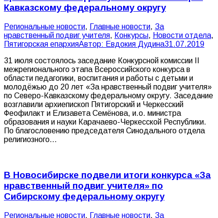
Кавказскому федеральному округу
Pегиональные новости
,
Главные новости
,
За
нравственный подвиг учителя
,
Конкурсы
,
Новости отдела
,
Пятигорская епархия
Автор:
Евдокия Дудина
31.07.2019
31 июля состоялось заседание Конкурсной комиссии II
межрегионального этапа Всероссийского конкурса в
области педагогики, воспитания и работы с детьми и
молодёжью до 20 лет «За нравственный подвиг учителя»
по Северо-Кавказскому федеральному округу. Заседание
возглавили архиепископ Пятигорский и Черкесский
Феофилакт и Елизавета Семёнова, и.о. министра
образования и науки Карачаево-Черкесской Республики.
По благословению председателя Синодального отдела
религиозного…
В Новосибирске подвели итоги конкурса «За
нравственный подвиг учителя» по
Сибирскому федеральному округу
Pегиональные новости
,
Главные новости
,
За