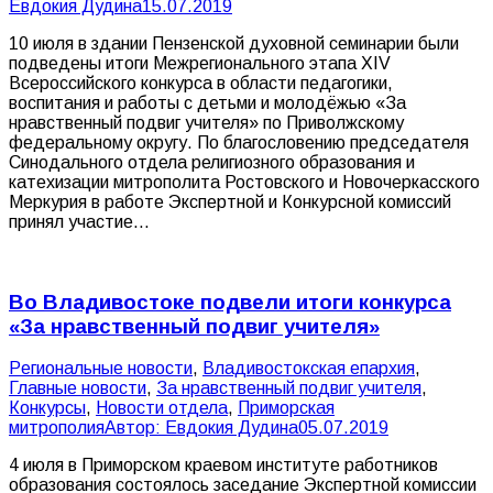
Евдокия Дудина
15.07.2019
10 июля в здании Пензенской духовной семинарии были
подведены итоги Межрегионального этапа XIV
Всероссийского конкурса в области педагогики,
воспитания и работы с детьми и молодёжью «За
нравственный подвиг учителя» по Приволжскому
федеральному округу. По благословению председателя
Синодального отдела религиозного образования и
катехизации митрополита Ростовского и Новочеркасского
Меркурия в работе Экспертной и Конкурсной комиссий
принял участие…
Во Владивостоке подвели итоги конкурса
«За нравственный подвиг учителя»
Pегиональные новости
,
Владивостокская епархия
,
Главные новости
,
За нравственный подвиг учителя
,
Конкурсы
,
Новости отдела
,
Приморская
митрополия
Автор:
Евдокия Дудина
05.07.2019
4 июля в Приморском краевом институте работников
образования состоялось заседание Экспертной комиссии