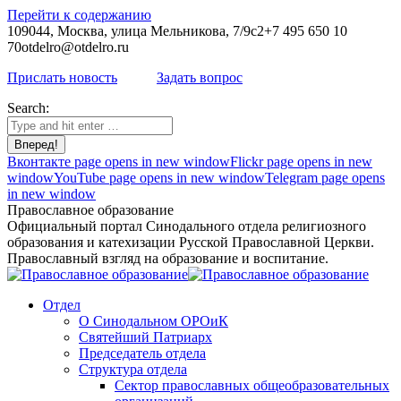
Перейти к содержанию
109044, Москва, улица Мельникова, 7/9с2
+7 495 650 10
70
otdelro@otdelro.ru
Прислать новость
Задать вопрос
Search:
Вконтакте page opens in new window
Flickr page opens in new
window
YouTube page opens in new window
Telegram page opens
in new window
Православное образование
Официальный портал Синодального отдела религиозного
образования и катехизации Русской Православной Церкви.
Православный взгляд на образование и воспитание.
Отдел
О Синодальном ОРОиК
Святейший Патриарх
Председатель отдела
Структура отдела
Сектор православных общеобразовательных