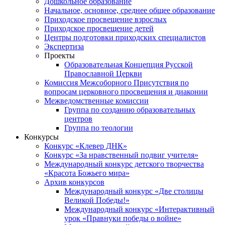
Дошкольное образование
Начальное, основное, среднее общее образование
Приходское просвещение взрослых
Приходское просвещение детей
Центры подготовки приходских специалистов
Экспертиза
Проекты
Образовательная Концепция Русской
Православной Церкви
Комиссия Межсоборного Присутствия по
вопросам церковного просвещения и диаконии
Межведомственные комиссии
Группа по созданию образовательных
центров
Группа по теологии
Конкурсы
Конкурс «Клевер ДНК»
Конкурс «За нравственный подвиг учителя»
Международный конкурс детского творчества
«Красота Божьего мира»
Архив конкурсов
Международный конкурс «Две столицы
Великой Победы!»
Международный конкурс «Интерактивный
урок «Правнуки победы о войне»