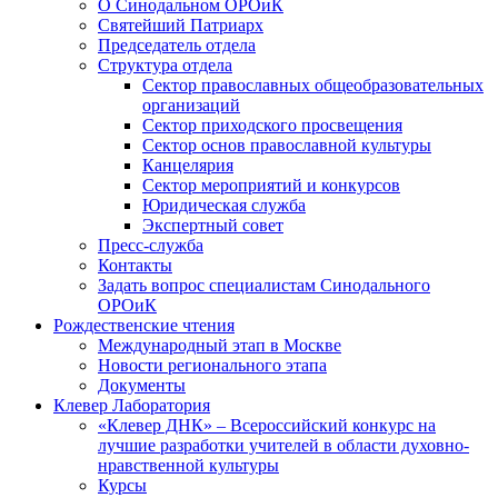
О Синодальном ОРОиК
Святейший Патриарх
Председатель отдела
Структура отдела
Сектор православных общеобразовательных
организаций
Сектор приходского просвещения
Сектор основ православной культуры
Канцелярия
Сектор мероприятий и конкурсов
Юридическая служба
Экспертный совет
Пресс-служба
Контакты
Задать вопрос специалистам Синодального
ОРОиК
Рождественские чтения
Международный этап в Москве
Новости регионального этапа
Документы
Клевер Лаборатория
«Клевер ДНК» – Всероссийский конкурс на
лучшие разработки учителей в области духовно-
нравственной культуры
Курсы