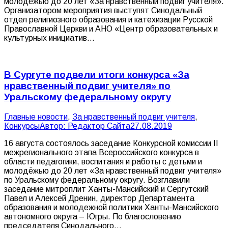
молодёжью до 20 лет «За нравственный подвиг учителя».
Организатором мероприятия выступят Синодальный
отдел религиозного образования и катехизации Русской
Православной Церкви и АНО «Центр образовательных и
культурных инициатив…
В Сургуте подвели итоги конкурса «За
нравственный подвиг учителя» по
Уральскому федеральному округу
Главные новости
,
За нравственный подвиг учителя
,
Конкурсы
Автор:
Редактор Сайта
27.08.2019
16 августа состоялось заседание Конкурсной комиссии II
межрегионального этапа Всероссийского конкурса в
области педагогики, воспитания и работы с детьми и
молодёжью до 20 лет «За нравственный подвиг учителя»
по Уральскому федеральному округу. Возглавили
заседание митроплит Ханты-Мансийский и Сергутский
Павел и Алексей Дренин, директор Департамента
образования и молодежной политики Ханты-Мансийского
автономного округа – Югры. По благословению
председателя Синодального…