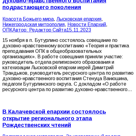
духовно-нравственного воспитания
подрастающего поколения
Красота Божьего мира
,
Лысковская епархия
,
Нижегородская митрополия
,
Новости Епархий
,
ОПК
Автор:
Редактор Сайта
15.11.2023
15 ноября в п. Бутурлино состоялось совещание по
духовно-нравственному воспитанию «Теория и практика
преподавания ОПК в общеобразовательных
организациях». В работе совещания приняли участие:
руководитель отдела религиозного образования и
катехизации Лысковской епархии иерей Димитрий
Трандыков, руководитель ресурсного центра по развитию
духовно-нравственного воспитания Стенуца Ванюшина,
педагоги Бутурлинского округа. С докладом «О работе
ресурсного центра по развитию духовно-нравственного…
В Калачевской епархии состоялось
открытие регионального этапа
Рождественских чтений