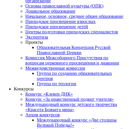
организаций
Основы православной культуры (ОПК)
Дошкольное образование
Начальное, основное, среднее общее образование
Приходское просвещение взрослых
Приходское просвещение детей
Центры подготовки приходских специалистов
Экспертиза
Проекты
Образовательная Концепция Русской
Православной Церкви
Комиссия Межсоборного Присутствия по
вопросам церковного просвещения и диаконии
Межведомственные комиссии
Группа по созданию образовательных
центров
Группа по теологии
Конкурсы
Конкурс «Клевер ДНК»
Конкурс «За нравственный подвиг учителя»
Международный конкурс детского творчества
«Красота Божьего мира»
Архив конкурсов
Международный конкурс «Две столицы
Великой Победы!»