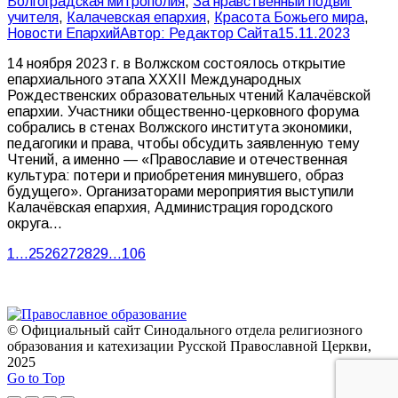
Волгоградская митрополия
,
За нравственный подвиг
учителя
,
Калачевская епархия
,
Красота Божьего мира
,
Новости Епархий
Автор:
Редактор Сайта
15.11.2023
14 ноября 2023 г. в Волжском состоялось открытие
епархиального этапа XXXII Международных
Рождественских образовательных чтений Калачёвской
епархии. Участники общественно-церковного форума
собрались в стенах Волжского института экономики,
педагогики и права, чтобы обсудить заявленную тему
Чтений, а именно — «Православие и отечественная
культура: потери и приобретения минувшего, образ
будущего». Организаторами мероприятия выступили
Калачёвская епархия, Администрация городского
округа…
1
…
25
26
27
28
29
…
106
© Официальный сайт Синодального отдела религиозного
образования и катехизации Русской Православной Церкви,
2025
Go to Top