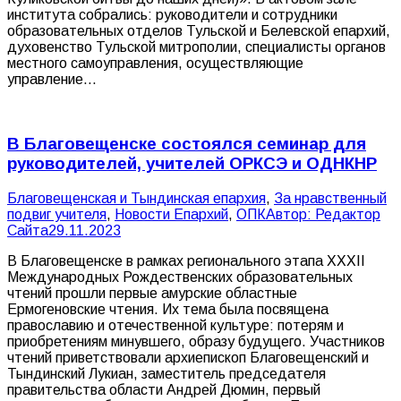
института собрались: руководители и сотрудники
образовательных отделов Тульской и Белевской епархий,
духовенство Тульской митрополии, специалисты органов
местного самоуправления, осуществляющие
управление…
В Благовещенске состоялся семинар для
руководителей, учителей ОРКСЭ и ОДНКНР
Благовещенская и Тындинская епархия
,
За нравственный
подвиг учителя
,
Новости Епархий
,
ОПК
Автор:
Редактор
Сайта
29.11.2023
В Благовещенске в рамках регионального этапа XXXII
Международных Рождественских образовательных
чтений прошли первые амурские областные
Ермогеновские чтения. Их тема была посвящена
православию и отечественной культуре: потерям и
приобретениям минувшего, образу будущего. Участников
чтений приветствовали архиепископ Благовещенский и
Тындинский Лукиан, заместитель председателя
правительства области Андрей Дюмин, первый