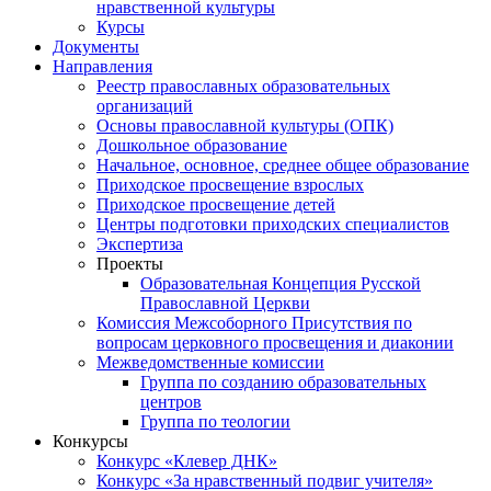
нравственной культуры
Курсы
Документы
Направления
Реестр православных образовательных
организаций
Основы православной культуры (ОПК)
Дошкольное образование
Начальное, основное, среднее общее образование
Приходское просвещение взрослых
Приходское просвещение детей
Центры подготовки приходских специалистов
Экспертиза
Проекты
Образовательная Концепция Русской
Православной Церкви
Комиссия Межсоборного Присутствия по
вопросам церковного просвещения и диаконии
Межведомственные комиссии
Группа по созданию образовательных
центров
Группа по теологии
Конкурсы
Конкурс «Клевер ДНК»
Конкурс «За нравственный подвиг учителя»