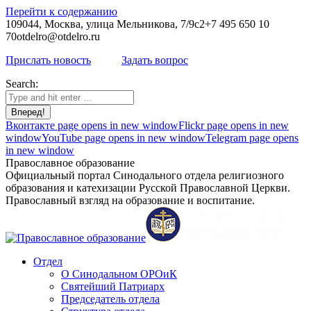
Перейти к содержанию
109044, Москва, улица Мельникова, 7/9с2
+7 495 650 10
70
otdelro@otdelro.ru
Прислать новость
Задать вопрос
Search:
Вконтакте page opens in new window
Flickr page opens in new
window
YouTube page opens in new window
Telegram page opens
in new window
Православное образование
Официальный портал Синодального отдела религиозного
образования и катехизации Русской Православной Церкви.
Православный взгляд на образование и воспитание.
Отдел
О Синодальном ОРОиК
Святейший Патриарх
Председатель отдела