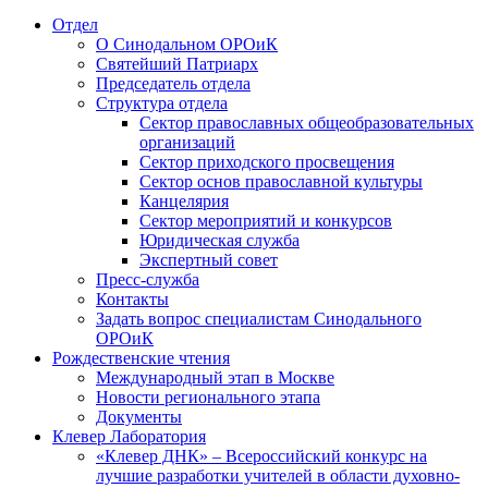
Отдел
О Синодальном ОРОиК
Святейший Патриарх
Председатель отдела
Структура отдела
Сектор православных общеобразовательных
организаций
Сектор приходского просвещения
Сектор основ православной культуры
Канцелярия
Сектор мероприятий и конкурсов
Юридическая служба
Экспертный совет
Пресс-служба
Контакты
Задать вопрос специалистам Синодального
ОРОиК
Рождественские чтения
Международный этап в Москве
Новости регионального этапа
Документы
Клевер Лаборатория
«Клевер ДНК» – Всероссийский конкурс на
лучшие разработки учителей в области духовно-