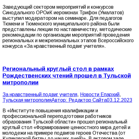
Заведующий сектором мероприятий и конкурсов
Синодального ОРОиК иеромонах Трифон (Умалатов)
выступил модератором на семинаре. Для педагогов
Тюмени и Тюменского муниципального района были
представлены лекции по наставничеству, методические
рекомендации по организации мероприятий проведения
региональных и межрегиональных этапов Всероссийского
конкурса «За нравственный подвиг учителя».
Региональный круглый стол в рамках
Рождественских чтений прошел в Тульской
митрополии
За нравственный подвиг учителя
,
Новости Епархий
,
Тульская митрополия
Автор:
Редактор Сайта
03.12.2023
В «Институте повышения квалификации и
профессиональной переподготовки работников
образования Тульской области» прошел региональный
круглый стол «Формирование ценностного мира детей и
молодежи на примере подвигов героев Отечества (от
Куликовской битвы до наших дней)». В актовом зале