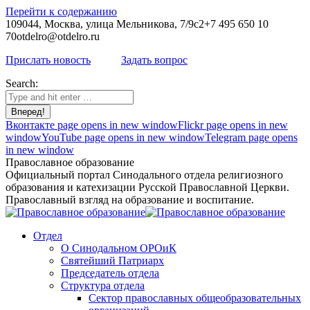
Перейти к содержанию
109044, Москва, улица Мельникова, 7/9с2
+7 495 650 10
70
otdelro@otdelro.ru
Прислать новость
Задать вопрос
Search:
Вконтакте page opens in new window
Flickr page opens in new
window
YouTube page opens in new window
Telegram page opens
in new window
Православное образование
Официальный портал Синодального отдела религиозного
образования и катехизации Русской Православной Церкви.
Православный взгляд на образование и воспитание.
Отдел
О Синодальном ОРОиК
Святейший Патриарх
Председатель отдела
Структура отдела
Сектор православных общеобразовательных