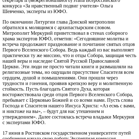
секретарь II (межрегионального) этапа Всероссийского
конкурса «За нравственный подвиг учителя» Ольга
Шевченко, эксперты из ЮФО.
По окончании Литургии глава Донской митрополии
обратился к молящимся с архипастырским словом.
Митрополит Меркурий приветствовал в стенах соборного
храма экспертов ЮФО, отметив: «Сегодняшние молитва и
встреча продолжают празднование и почитание святых отцов
Первого Вселенского Собора. Ведь каждый из вас выполняет
практически ту же миссию, что и отцы Собора, защищая честь
нашей веры и наследие Святой Русской Православной
Церкви. Эти люди не просто читали книги и размышляли на
религиозные темы, но ощущали присутствие Спасителя всем
сердцем, душой и помышлениями. Они прошли через
трудности и гонения, проявив крепкую веру и молитвенную
стойкость. Пусть благодать Святого Духа, которая
восторжествовала среди отцов Первого Вселенского Собора,
пребывает с Церковью Божией и со всеми нами. Пусть слова
Господа и Спасителя нашего Иисуса Христа: «Аз есмь с вами,
и никтоже на вы», – будут для нас утешением и
утверждением». Далее состоялась встреча владыки Меркурия
с экспертами ЮФО.
17 июня в Ростовском государственном университете путей
сообщения начала свою работу Экспертная комиссия.