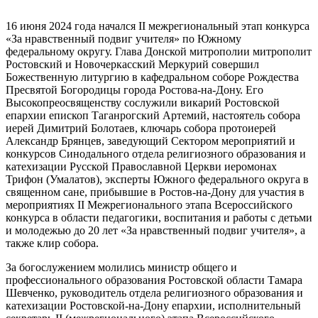
16 июня 2024 года начался II межрегиональный этап конкурса
«За нравственный подвиг учителя» по Южному
федеральному округу. Глава Донской митрополии митрополит
Ростовский и Новочеркасский Меркурий совершил
Божественную литургию в кафедральном соборе Рождества
Пресвятой Богородицы города Ростова-на-Дону. Его
Высокопреосвященству сослужили викарий Ростовской
епархии епископ Таганрогский Артемий, настоятель собора
иерей Димитрий Болотаев, ключарь собора протоиерей
Александр Брянцев, заведующий Сектором мероприятий и
конкурсов Синодального отдела религиозного образования и
катехизации Русской Православной Церкви иеромонах
Трифон (Умалатов), эксперты Южного федерального округа в
священном сане, прибывшие в Ростов-на-Дону для участия в
мероприятиях II Межрегионального этапа Всероссийского
конкурса в области педагогики, воспитания и работы с детьми
и молодежью до 20 лет «За нравственный подвиг учителя», а
также клир собора.
За богослужением молились министр общего и
профессионального образования Ростовской области Тамара
Шевченко, руководитель отдела религиозного образования и
катехизации Ростовской-на-Дону епархии, исполнительный