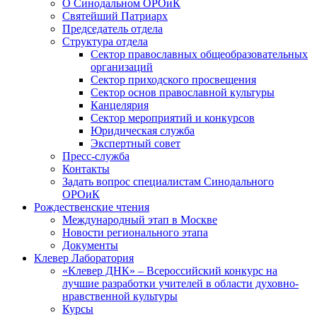
О Синодальном ОРОиК
Святейший Патриарх
Председатель отдела
Структура отдела
Сектор православных общеобразовательных
организаций
Сектор приходского просвещения
Сектор основ православной культуры
Канцелярия
Сектор мероприятий и конкурсов
Юридическая служба
Экспертный совет
Пресс-служба
Контакты
Задать вопрос специалистам Синодального
ОРОиК
Рождественские чтения
Международный этап в Москве
Новости регионального этапа
Документы
Клевер Лаборатория
«Клевер ДНК» – Всероссийский конкурс на
лучшие разработки учителей в области духовно-
нравственной культуры
Курсы