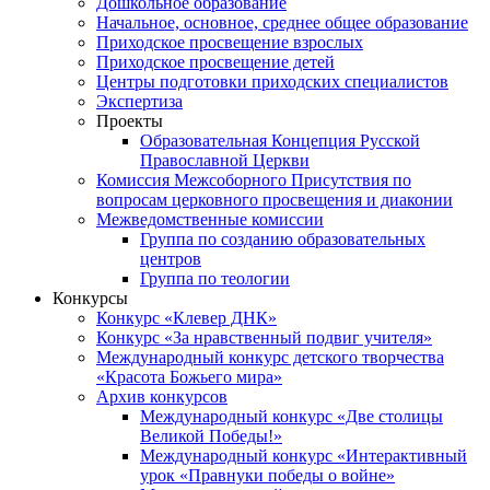
Дошкольное образование
Начальное, основное, среднее общее образование
Приходское просвещение взрослых
Приходское просвещение детей
Центры подготовки приходских специалистов
Экспертиза
Проекты
Образовательная Концепция Русской
Православной Церкви
Комиссия Межсоборного Присутствия по
вопросам церковного просвещения и диаконии
Межведомственные комиссии
Группа по созданию образовательных
центров
Группа по теологии
Конкурсы
Конкурс «Клевер ДНК»
Конкурс «За нравственный подвиг учителя»
Международный конкурс детского творчества
«Красота Божьего мира»
Архив конкурсов
Международный конкурс «Две столицы
Великой Победы!»
Международный конкурс «Интерактивный
урок «Правнуки победы о войне»