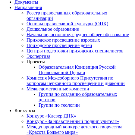
Документы
Направления
Реестр православных образовательных
организаций
Основы православной культуры (ОПК)
Дошкольное образование
Начальное, основное, среднее общее образование
Приходское просвещение взрослых
Приходское просвещение детей
Центры подготовки приходских специалистов
Экспертиза
Проекты
Образовательная Концепция Русской
Православной Церкви
Комиссия Межсоборного Присутствия по
вопросам церковного просвещения и диаконии
Межведомственные комиссии
Группа по созданию образовательных
центров
Группа по теологии
Конкурсы
Конкурс «Клевер ДНК»
Конкурс «За нравственный подвиг учителя»
Международный конкурс детского творчества
«Красота Божьего мира»