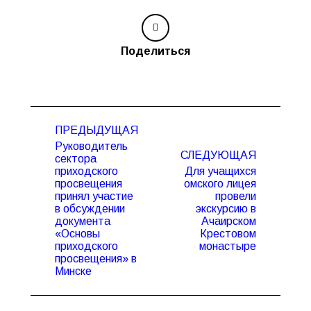
Поделиться
Навигация
ПРЕДЫДУЩАЯ
по
Руководитель
записям
СЛЕДУЮЩАЯ
сектора
приходского
Для учащихся
просвещения
омского лицея
принял участие
провели
Предыдущая
Следующая
в обсуждении
экскурсию в
запись:
запись:
документа
Ачаирском
«Основы
Крестовом
приходского
монастыре
просвещения» в
Минске