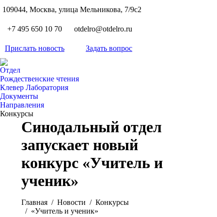
S
109044, Москва, улица Мельникова, 7/9с2
Вкон
page
Flickr
+7 495 650 10 70
otdelro@otdelro.ru
opens
page
YouT
in
opens
Прислать новость
Задать вопрос
page
new
Teleg
in
opens
wind
page
new
Отдел
in
opens
Рождественские чтения
wind
new
Клевер Лаборатория
in
wind
Документы
new
Направления
wind
Конкурсы
Синодальный отдел
запускает новый
конкурс «Учитель и
ученик»
Вы здесь:
Главная
Новости
Конкурсы
«Учитель и ученик»