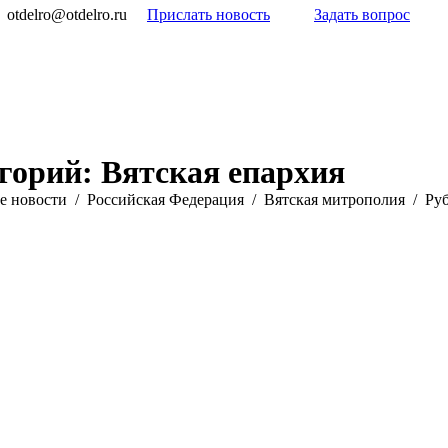
otdelro@otdelro.ru
Прислать новость
Задать вопрос
егорий:
Вятская епархия
е новости
Российская Федерация
Вятская митрополия
Руб