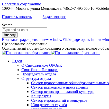
Перейти к содержанию
109044, Москва, улица Мельникова, 7/9с2
+7 495 650 10 70
otdelr
Прислать новость
Задать вопрос
Search:
Вконтакте page opens in new window
Flickr page opens in new wi
Православное образование
Официальный портал Синодального отдела религиозного образ
Отдел
О Синодальном ОРОиК
Святейший Патриарх
Председатель отдела
Структура отдела
Сектор православных общеобразовательных 
Сектор приходского просвещения
Сектор основ православной культуры
Канцелярия
Сектор мероприятий и конкурсов
Юридическая служба