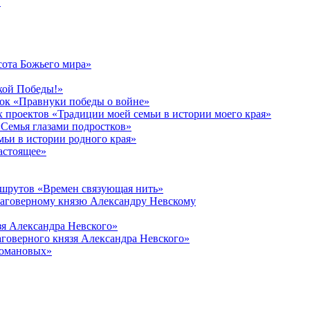
в
сота Божьего мира»
кой Победы!»
к «Правнуки победы о войне»
 проектов «Традиции моей семьи в истории моего края»
Семья глазами подростков»
ьи в истории родного края»
астоящее»
ршрутов «Времен связующая нить»
лаговерному князю Александру Невскому
зя Александра Невского»
говерного князя Александра Невского»
Романовых»