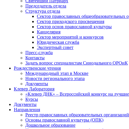
Святейший Патриарх
Председатель отдела
Структура отдела
Сектор православных общеобразовательных 
Сектор приходского просвещения
Сектор основ православной культуры
Канцелярия
Сектор мероприятий и конкурсов
Юридическая служба
Экспертный совет
Пресс-служба
Контакты
Задать вопрос специалистам Синодального ОРОиК
Рождественские чтения
Международный этап в Москве
Новости регионального этапа
Документы
Клевер Лаборатория
«Клевер ДНК» – Всероссийский конкурс на лучшие 
Курсы
Документы
Направления
Реестр православных образовательных организаций
Основы православной культуры (ОПК)
Дошкольное образование