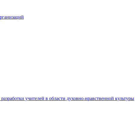
организаций
разработки учителей в области духовно-нравственной культуры