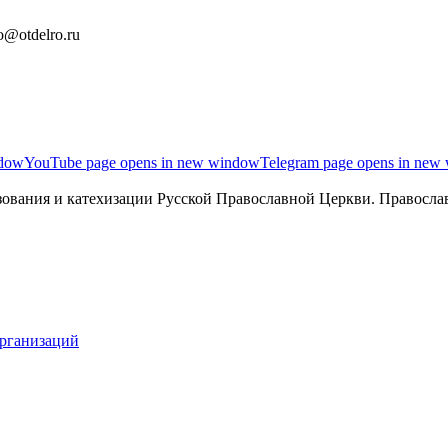
o@otdelro.ru
ndow
YouTube page opens in new window
Telegram page opens in new
ования и катехизации Русской Православной Церкви. Православ
организаций