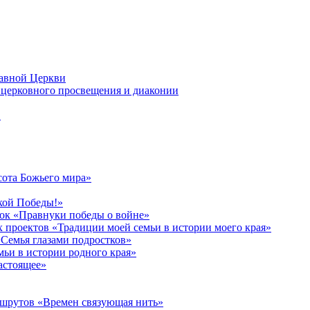
лавной Церкви
церковного просвещения и диаконии
в
сота Божьего мира»
кой Победы!»
к «Правнуки победы о войне»
 проектов «Традиции моей семьи в истории моего края»
Семья глазами подростков»
ьи в истории родного края»
астоящее»
ршрутов «Времен связующая нить»