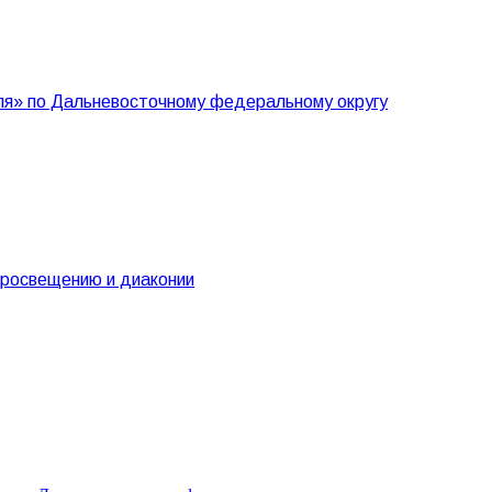
еля» по Дальневосточному федеральному округу
просвещению и диаконии