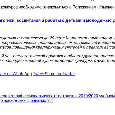
 конкурса необходимо ознакомиться с Положением. Изменена
гогики, воспитания и работы с детьми и молодежью д
 с детьми и молодежью до 20 лет «За нравственный подвиг 
еобразовательных, православных школ, гимназий и лицеев
ститутов повышения квалификации учителей и педагоги выс
ый опыт педагогической практики в области духовно-просве
к наследию мировой художественной культуры, отечествен
are on WhatsApp
Tweet
Share on Twitter
ершил конфессиональную аттестацию в 2019/2020 учебном
ке приходских специалистов