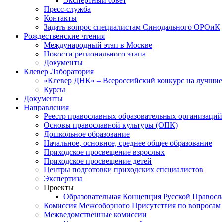
Экспертный совет
Пресс-служба
Контакты
Задать вопрос специалистам Синодального ОРОиК
Рождественские чтения
Международный этап в Москве
Новости регионального этапа
Документы
Клевер Лаборатория
«Клевер ДНК» – Всероссийский конкурс на лучшие 
Курсы
Документы
Направления
Реестр православных образовательных организаций
Основы православной культуры (ОПК)
Дошкольное образование
Начальное, основное, среднее общее образование
Приходское просвещение взрослых
Приходское просвещение детей
Центры подготовки приходских специалистов
Экспертиза
Проекты
Образовательная Концепция Русской Правос
Комиссия Межсоборного Присутствия по вопросам 
Межведомственные комиссии