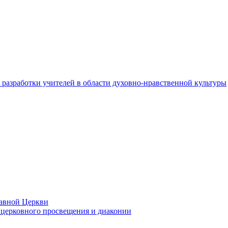
разработки учителей в области духовно-нравственной культуры
лавной Церкви
церковного просвещения и диаконии