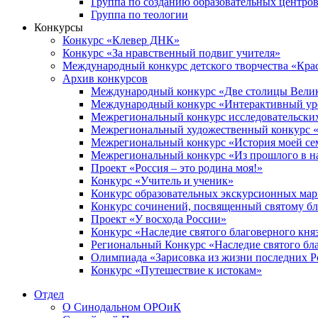
Группа по созданию образовательных центро
Группа по теологии
Конкурсы
Конкурс «Клевер ДНК»
Конкурс «За нравственный подвиг учителя»
Международный конкурс детского творчества «Кра
Архив конкурсов
Международный конкурс «Две столицы Вели
Международный конкурс «Интерактивный уро
Межрегиональный конкурс исследовательских
Межрегиональный художественный конкурс «
Межрегиональный конкурс «История моей сем
Межрегиональный конкурс «Из прошлого в н
Проект «Россия – это родина моя!»
Конкурс «Учитель и ученик»
Конкурс образовательных экскурсионных ма
Конкурс сочинений, посвященный святому б
Проект «У восхода России»
Конкурс «Наследие святого благоверного кня
Региональный Конкурс «Наследие святого бла
Олимпиада «Зарисовка из жизни последних 
Конкурс «Путешествие к истокам»
Отдел
О Синодальном ОРОиК