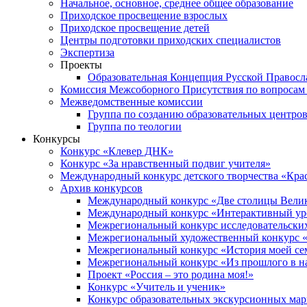
Начальное, основное, среднее общее образование
Приходское просвещение взрослых
Приходское просвещение детей
Центры подготовки приходских специалистов
Экспертиза
Проекты
Образовательная Концепция Русской Правос
Комиссия Межсоборного Присутствия по вопросам 
Межведомственные комиссии
Группа по созданию образовательных центро
Группа по теологии
Конкурсы
Конкурс «Клевер ДНК»
Конкурс «За нравственный подвиг учителя»
Международный конкурс детского творчества «Кра
Архив конкурсов
Международный конкурс «Две столицы Вели
Международный конкурс «Интерактивный уро
Межрегиональный конкурс исследовательских
Межрегиональный художественный конкурс «
Межрегиональный конкурс «История моей сем
Межрегиональный конкурс «Из прошлого в н
Проект «Россия – это родина моя!»
Конкурс «Учитель и ученик»
Конкурс образовательных экскурсионных ма