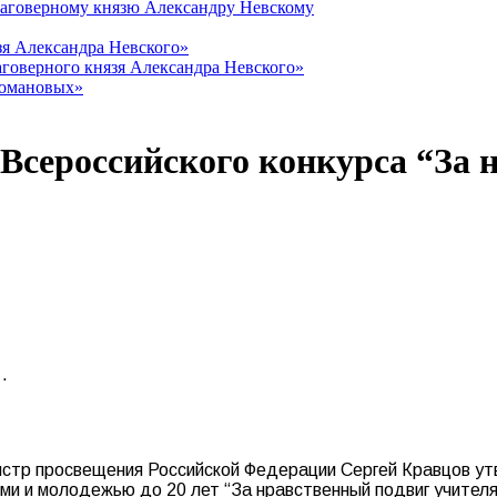
лаговерному князю Александру Невскому
зя Александра Невского»
говерного князя Александра Невского»
Романовых»
Всероссийского конкурса “За 
…
нистр просвещения Российской Федерации Сергей Кравцов у
тьми и молодежью до 20 лет “За нравственный подвиг учител