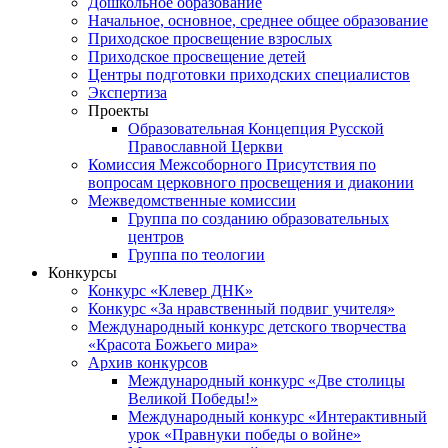
Дошкольное образование
Начальное, основное, среднее общее образование
Приходское просвещение взрослых
Приходское просвещение детей
Центры подготовки приходских специалистов
Экспертиза
Проекты
Образовательная Концепция Русской
Православной Церкви
Комиссия Межсоборного Присутствия по
вопросам церковного просвещения и диаконии
Межведомственные комиссии
Группа по созданию образовательных
центров
Группа по теологии
Конкурсы
Конкурс «Клевер ДНК»
Конкурс «За нравственный подвиг учителя»
Международный конкурс детского творчества
«Красота Божьего мира»
Архив конкурсов
Международный конкурс «Две столицы
Великой Победы!»
Международный конкурс «Интерактивный
урок «Правнуки победы о войне»