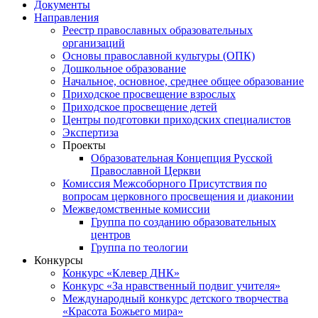
Документы
Направления
Реестр православных образовательных
организаций
Основы православной культуры (ОПК)
Дошкольное образование
Начальное, основное, среднее общее образование
Приходское просвещение взрослых
Приходское просвещение детей
Центры подготовки приходских специалистов
Экспертиза
Проекты
Образовательная Концепция Русской
Православной Церкви
Комиссия Межсоборного Присутствия по
вопросам церковного просвещения и диаконии
Межведомственные комиссии
Группа по созданию образовательных
центров
Группа по теологии
Конкурсы
Конкурс «Клевер ДНК»
Конкурс «За нравственный подвиг учителя»
Международный конкурс детского творчества
«Красота Божьего мира»