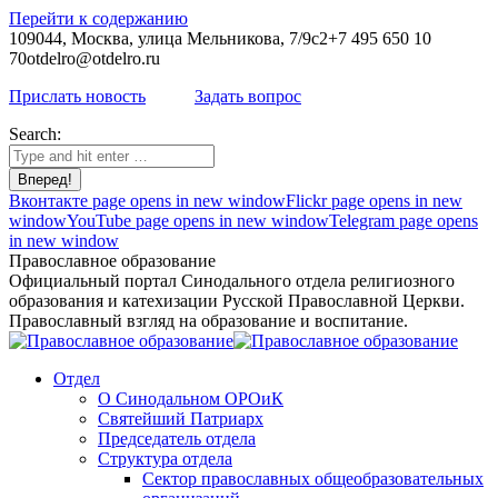
Перейти к содержанию
109044, Москва, улица Мельникова, 7/9с2
+7 495 650 10
70
otdelro@otdelro.ru
Прислать новость
Задать вопрос
Search:
Вконтакте page opens in new window
Flickr page opens in new
window
YouTube page opens in new window
Telegram page opens
in new window
Православное образование
Официальный портал Синодального отдела религиозного
образования и катехизации Русской Православной Церкви.
Православный взгляд на образование и воспитание.
Отдел
О Синодальном ОРОиК
Святейший Патриарх
Председатель отдела
Структура отдела
Сектор православных общеобразовательных