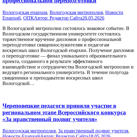
профессиональной переподготовки
Вологодская епархия
,
Вологодская митрополия
,
Новости
Епархий
,
ОПК
Автор:
Редактор Сайта
20.05.2026
В Вологодской митрополии состоялось знаковое событие. В
Вологодском государственном университете состоялось
торжественное вручение дипломов о профессиональной
переподготовке священнослужителям и педагогам
воскресных школ Вологодской епархии. Получение дипломов
о переподготовке — финал уникального образовательного
проекта, созданного в результате эффективного
взаимодействие и сотрудничества Вологодской митрополии и
ведущего регионального университета. В течение полугода
священники и преподаватели воскресных школ
Вологодской…
Череповецкие педагоги приняли участие в
региональном этапе Всероссийского конкурса
«За нравственный подвиг учителя»
Вологодская митрополия
,
За нравственный подвиг учителя
,
Новости Епархий
Автор:
Редактор Сайта
18.05.2026