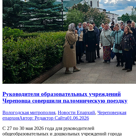
Руководители образовательных учреждений
Череповца совершили паломническую поездку
Вологодская митрополия
,
Новости Епархий
,
Череповецкая
епархия
Автор:
Редактор Сайта
01.06.2026
С 27 по 30 мая 2026 года для руководителей
общеобразовательных и дошкольных учреждений города