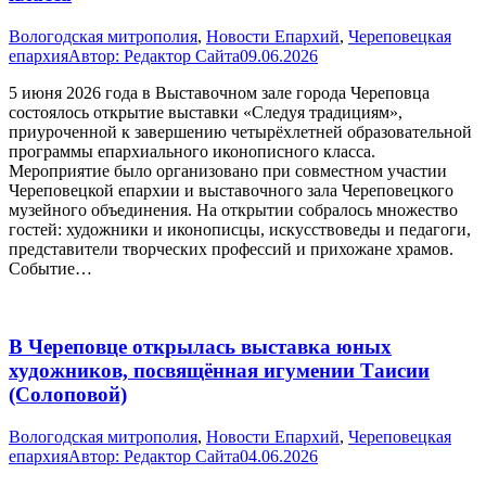
Вологодская митрополия
,
Новости Епархий
,
Череповецкая
епархия
Автор:
Редактор Сайта
09.06.2026
5 июня 2026 года в Выставочном зале города Череповца
состоялось открытие выставки «Следуя традициям»,
приуроченной к завершению четырёхлетней образовательной
программы епархиального иконописного класса.
Мероприятие было организовано при совместном участии
Череповецкой епархии и выставочного зала Череповецкого
музейного объединения. На открытии собралось множество
гостей: художники и иконописцы, искусствоведы и педагоги,
представители творческих профессий и прихожане храмов.
Событие…
В Череповце открылась выставка юных
художников, посвящённая игумении Таисии
(Солоповой)
Вологодская митрополия
,
Новости Епархий
,
Череповецкая
епархия
Автор:
Редактор Сайта
04.06.2026