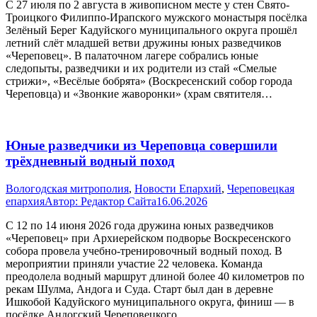
С 27 июля по 2 августа в живописном месте у стен Свято-
Троицкого Филиппо-Ирапского мужского монастыря посёлка
Зелёный Берег Кадуйского муниципального округа прошёл
летний слёт младшей ветви дружины юных разведчиков
«Череповец». В палаточном лагере собрались юные
следопыты, разведчики и их родители из стай «Смелые
стрижи», «Весёлые бобрята» (Воскресенский собор города
Череповца) и «Звонкие жаворонки» (храм святителя…
Юные разведчики из Череповца совершили
трёхдневный водный поход
Вологодская митрополия
,
Новости Епархий
,
Череповецкая
епархия
Автор:
Редактор Сайта
16.06.2026
С 12 по 14 июня 2026 года дружина юных разведчиков
«Череповец» при Архиерейском подворье Воскресенского
собора провела учебно-тренировочный водный поход. В
мероприятии приняли участие 22 человека. Команда
преодолела водный маршрут длиной более 40 километров по
рекам Шулма, Андога и Суда. Старт был дан в деревне
Ишкобой Кадуйского муниципального округа, финиш — в
посёлке Андогский Череповецкого…