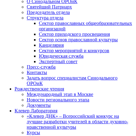
О Синодальном ОРОиК
Святейший Патриарх
Председатель отдела
Структура отдела
Сектор православных общеобразовательных
организаций
Сектор приходского просвещения
Сектор основ православной культуры
Канцелярия
Сектор мероприятий и конкурсов
Юридическая служба
Экспертный совет
Пресс-служба
Контакты
Задать вопрос специалистам Синодального
ОРОиК
Рождественские чтения
Международный этап в Москве
Новости регионального этапа
Документы
Клевер Лаборатория
«Клевер ДНК» – Всероссийский конкурс на
лучшие разработки учителей в области духовно-
нравственной культуры
Курсы