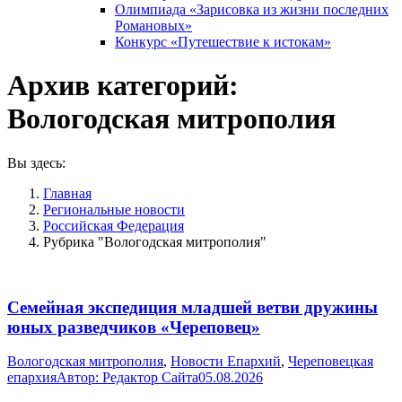
Олимпиада «Зарисовка из жизни последних
Романовых»
Конкурс «Путешествие к истокам»
Архив категорий:
Вологодская митрополия
Вы здесь:
Главная
Pегиональные новости
Российская Федерация
Рубрика "Вологодская митрополия"
Семейная экспедиция младшей ветви дружины
юных разведчиков «Череповец»
Вологодская митрополия
,
Новости Епархий
,
Череповецкая
епархия
Автор:
Редактор Сайта
05.08.2026