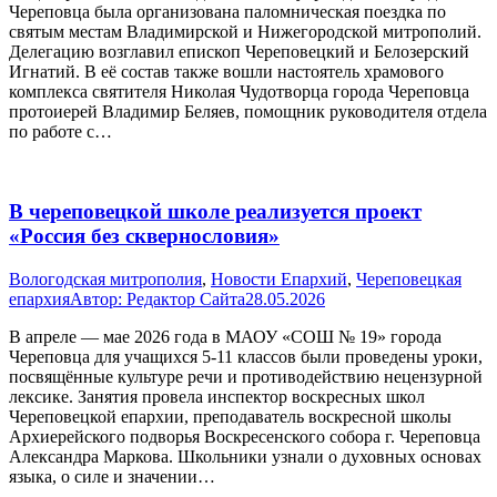
Череповца была организована паломническая поездка по
святым местам Владимирской и Нижегородской митрополий.
Делегацию возглавил епископ Череповецкий и Белозерский
Игнатий. В её состав также вошли настоятель храмового
комплекса святителя Николая Чудотворца города Череповца
протоиерей Владимир Беляев, помощник руководителя отдела
по работе с…
В череповецкой школе реализуется проект
«Россия без сквернословия»
Вологодская митрополия
,
Новости Епархий
,
Череповецкая
епархия
Автор:
Редактор Сайта
28.05.2026
В апреле — мае 2026 года в МАОУ «СОШ № 19» города
Череповца для учащихся 5-11 классов были проведены уроки,
посвящённые культуре речи и противодействию нецензурной
лексике. Занятия провела инспектор воскресных школ
Череповецкой епархии, преподаватель воскресной школы
Архиерейского подворья Воскресенского собора г. Череповца
Александра Маркова. Школьники узнали о духовных основах
языка, о силе и значении…