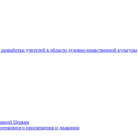
разработки учителей в области духовно-нравственной культуры
лавной Церкви
церковного просвещения и диаконии