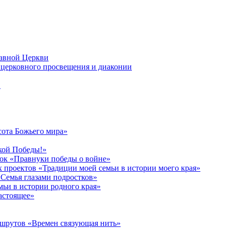
лавной Церкви
церковного просвещения и диаконии
в
сота Божьего мира»
кой Победы!»
к «Правнуки победы о войне»
 проектов «Традиции моей семьи в истории моего края»
Семья глазами подростков»
ьи в истории родного края»
астоящее»
ршрутов «Времен связующая нить»