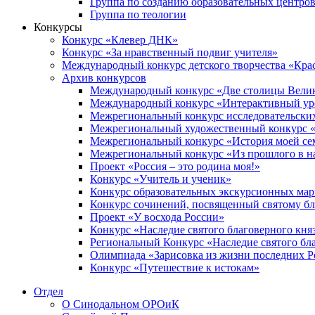
Группа по созданию образовательных центро
Группа по теологии
Конкурсы
Конкурс «Клевер ДНК»
Конкурс «За нравственный подвиг учителя»
Международный конкурс детского творчества «Кра
Архив конкурсов
Международный конкурс «Две столицы Вели
Международный конкурс «Интерактивный уро
Межрегиональный конкурс исследовательских
Межрегиональный художественный конкурс «
Межрегиональный конкурс «История моей сем
Межрегиональный конкурс «Из прошлого в н
Проект «Россия – это родина моя!»
Конкурс «Учитель и ученик»
Конкурс образовательных экскурсионных ма
Конкурс сочинений, посвященный святому б
Проект «У восхода России»
Конкурс «Наследие святого благоверного кня
Региональный Конкурс «Наследие святого бла
Олимпиада «Зарисовка из жизни последних 
Конкурс «Путешествие к истокам»
Отдел
О Синодальном ОРОиК