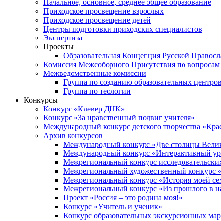
Начальное, основное, среднее общее образование
Приходское просвещение взрослых
Приходское просвещение детей
Центры подготовки приходских специалистов
Экспертиза
Проекты
Образовательная Концепция Русской Правос
Комиссия Межсоборного Присутствия по вопросам 
Межведомственные комиссии
Группа по созданию образовательных центро
Группа по теологии
Конкурсы
Конкурс «Клевер ДНК»
Конкурс «За нравственный подвиг учителя»
Международный конкурс детского творчества «Кра
Архив конкурсов
Международный конкурс «Две столицы Вели
Международный конкурс «Интерактивный уро
Межрегиональный конкурс исследовательских
Межрегиональный художественный конкурс «
Межрегиональный конкурс «История моей сем
Межрегиональный конкурс «Из прошлого в н
Проект «Россия – это родина моя!»
Конкурс «Учитель и ученик»
Конкурс образовательных экскурсионных ма