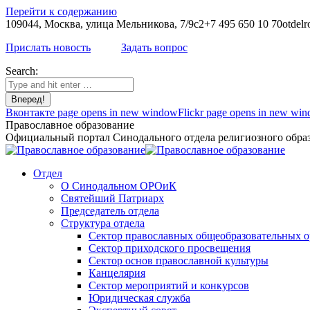
Перейти к содержанию
109044, Москва, улица Мельникова, 7/9с2
+7 495 650 10 70
otdelr
Прислать новость
Задать вопрос
Search:
Вконтакте page opens in new window
Flickr page opens in new wi
Православное образование
Официальный портал Синодального отдела религиозного образ
Отдел
О Синодальном ОРОиК
Святейший Патриарх
Председатель отдела
Структура отдела
Сектор православных общеобразовательных 
Сектор приходского просвещения
Сектор основ православной культуры
Канцелярия
Сектор мероприятий и конкурсов
Юридическая служба