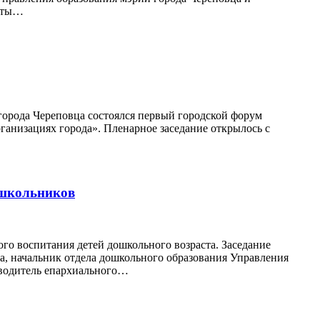
анты…
города Череповца состоялся первый городской форум
ганизациях города». Пленарное заседание открылось с
ошкольников
го воспитания детей дошкольного возраста. Заседание
ва, начальник отдела дошкольного образования Управления
оводитель епархиального…