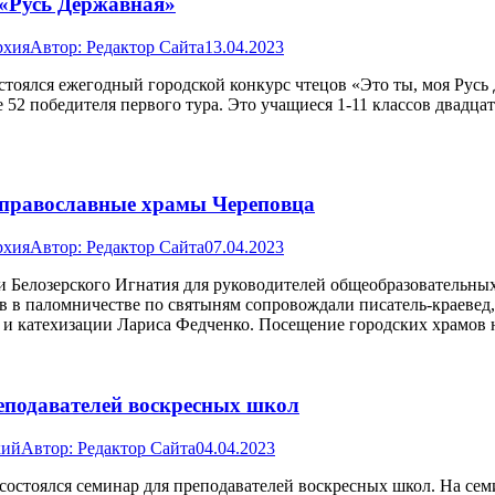
 «Русь Державная»
рхия
Автор:
Редактор Сайта
13.04.2023
оялся ежегодный городской конкурс чтецов «Это ты, моя Русь 
 52 победителя первого тура. Это учащиеся 1-11 классов двадц
 православные храмы Череповца
рхия
Автор:
Редактор Сайта
07.04.2023
 и Белозерского Игнатия для руководителей общеобразовательны
ов в паломничестве по святыням сопровождали писатель-краеве
 и катехизации Лариса Федченко. Посещение городских храмов 
реподавателей воскресных школ
хий
Автор:
Редактор Сайта
04.04.2023
» состоялся семинар для преподавателей воскресных школ. На с