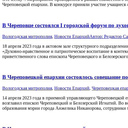
Череповецкой епархии. В конкурсе приняли участие учащиеся 
В Череповце состоялся I городской форум по дух
Вологодская митрополия
,
Новости Епархий
Автор:
Редактор С
18 апреля 2023 года в актовом зале структурного подразделе
«Духовно-нравственное и патриотическое воспитание в контек
приветственного слова епископа Череповецкого и Белозерско
В Череповецкой епархии состоялось совещание п
Вологодская митрополия
,
Новости Епархий
,
Череповецкая епа
14 апреля 2023 года в приемной управляющего Череповецкой е
возглавил епископ Череповецкий и Белозерский Игнатий. Во в
образования мэрии города Анжелика Никанорова, сотрудники