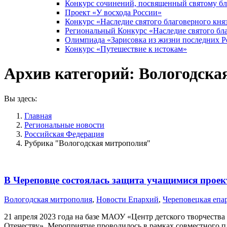
Конкурс сочинений, посвященный святому б
Проект «У восхода России»
Конкурс «Наследие святого благоверного кня
Региональный Конкурс «Наследие святого бла
Олимпиада «Зарисовка из жизни последних 
Конкурс «Путешествие к истокам»
Архив категорий:
Вологодска
Вы здесь:
Главная
Pегиональные новости
Российская Федерация
Рубрика "Вологодская митрополия"
В Череповце состоялась защита учащимися проек
Вологодская митрополия
,
Новости Епархий
,
Череповецкая епа
21 апреля 2023 года на базе МАОУ «Центр детского творчества
Отечеству». Мероприятие проводилось в рамках совместного 