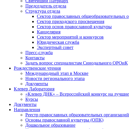
Святейший Патриарх
Председатель отдела
Структура отдела
Сектор православных общеобразовательных 
Сектор приходского просвещения
Сектор основ православной культуры
Канцелярия
Сектор мероприятий и конкурсов
Юридическая служба
Экспертный совет
Пресс-служба
Контакты
Задать вопрос специалистам Синодального ОРОиК
Рождественские чтения
Международный этап в Москве
Новости регионального этапа
Документы
Клевер Лаборатория
«Клевер ДНК» – Всероссийский конкурс на лучшие 
Курсы
Документы
Направления
Реестр православных образовательных организаций
Основы православной культуры (ОПК)
Дошкольное образование