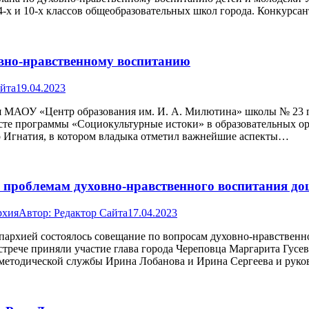
4-х и 10-х классов общеобразовательных школ города. Конкурс
овно-нравственному воспитанию
айта
19.04.2023
ния МАОУ «Центр образования им. И. А. Милютина» школы № 23 
сте программы «Социокультурные истоки» в образовательных ор
го Игнатия, в котором владыка отметил важнейшие аспекты…
о проблемам духовно-нравственного воспитания д
рхия
Автор:
Редактор Сайта
17.04.2023
пархией состоялось совещание по вопросам духовно-нравственно
стрече приняли участие глава города Череповца Маргарита Гусе
 методической службы Ирина Лобанова и Ирина Сергеева и рук