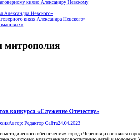
лаговерному князю Александру Невскому
зя Александра Невского»
говерного князя Александра Невского»
Романовых»
я митрополия
тов конкурса «Служение Отечеству»
рхия
Автор:
Редактор Сайта
24.04.2023
 и методического обеспечения» города Череповца состоялся гор
плана по духовно-нравственному воспитанию детей и молодежи 