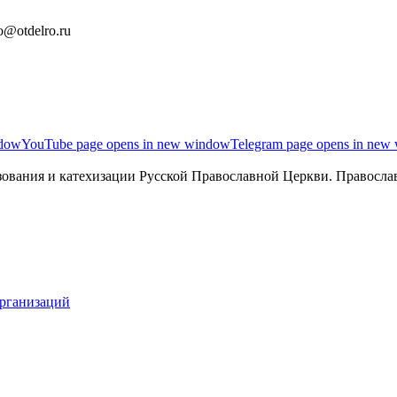
o@otdelro.ru
ndow
YouTube page opens in new window
Telegram page opens in new
ования и катехизации Русской Православной Церкви. Православ
организаций