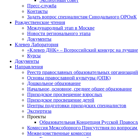
Экспертный совет
Пресс-служба
Контакты
Задать вопрос специалистам Синодального ОРОиК
Рождественские чтения
Международный этап в Москве
Новости регионального этапа
Документы
Клевер Лаборатория
«Клевер ДНК» – Всероссийский конкурс на лучшие 
Курсы
Документы
Направления
Реестр православных образовательных организаций
Основы православной культуры (ОПК)
Дошкольное образование
Начальное, основное, среднее общее образование
Приходское просвещение взрослых
Приходское просвещение детей
Центры подготовки приходских специалистов
Экспертиза
Проекты
Образовательная Концепция Русской Правос
Комиссия Межсоборного Присутствия по вопросам 
Межведомственные комиссии