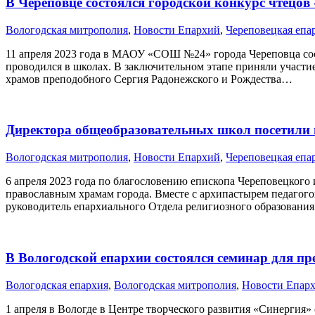
В Череповце состоялся городской конкурс чтецов
Вологодская митрополия
,
Новости Епархий
,
Череповецкая епа
11 апреля 2023 года в МАОУ «СОШ №24» города Череповца сост
проводился в школах. В заключительном этапе приняли участие
храмов преподобного Сергия Радонежского и Рождества…
Директора общеобразовательных школ посетили
Вологодская митрополия
,
Новости Епархий
,
Череповецкая епа
6 апреля 2023 года по благословению епископа Череповецкого
православным храмам города. Вместе с архипастырем педагог
руководитель епархиального Отдела религиозного образования
В Вологодской епархии состоялся семинар для п
Вологодская епархия
,
Вологодская митрополия
,
Новости Епар
1 апреля в Вологде в Центре творческого развития «Синергия