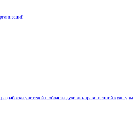
организаций
разработки учителей в области духовно-нравственной культуры