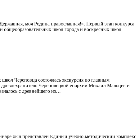
Державная, моя Родина православная!». Первый этап конкурса
ати общеобразовательных школ города и воскресных школ
х школ Череповца состоялась экскурсия по главным
д, древлехранитель Череповецкой епархии Михаил Мальцев и
началось с древнейшего из…
еминаре был представлен Единый учебно-методический комплекс