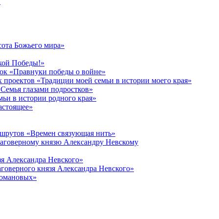
в
сота Божьего мира»
кой Победы!»
к «Правнуки победы о войне»
 проектов «Традиции моей семьи в истории моего края»
Семья глазами подростков»
ьи в истории родного края»
астоящее»
ршрутов «Времен связующая нить»
лаговерному князю Александру Невскому
зя Александра Невского»
говерного князя Александра Невского»
Романовых»