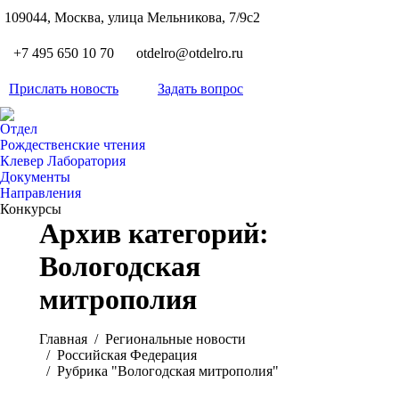
S
109044, Москва, улица Мельникова, 7/9с2
Вкон
page
Flickr
+7 495 650 10 70
otdelro@otdelro.ru
opens
page
YouT
in
opens
Прислать новость
Задать вопрос
page
new
Teleg
in
opens
wind
page
new
Отдел
in
opens
Рождественские чтения
wind
new
Клевер Лаборатория
in
wind
Документы
new
Направления
wind
Конкурсы
Архив категорий:
Вологодская
митрополия
Вы здесь:
Главная
Pегиональные новости
Российская Федерация
Рубрика "Вологодская митрополия"