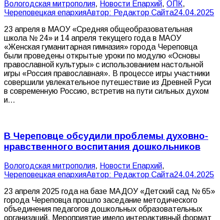
Вологодская митрополия
,
Новости Епархий
,
ОПК
,
Череповецкая епархия
Автор:
Редактор Сайта
24.04.2025
23 апреля в МАОУ «Средняя общеобразовательная
школа № 24» и 14 апреля текущего года в МАОУ
«Женская гуманитарная гимназия» города Череповца
были проведены открытые уроки по модулю «Основы
православной культуры» с использованием настольной
игры «Россия православная». В процессе игры участники
совершили увлекательное путешествие из Древней Руси
в современную Россию, встретив на пути сильных духом
и…
В Череповце обсудили проблемы духовно-
нравственного воспитания дошкольников
Вологодская митрополия
,
Новости Епархий
,
Череповецкая епархия
Автор:
Редактор Сайта
24.04.2025
23 апреля 2025 года на базе МАДОУ «Детский сад № 65»
города Череповца прошло заседание методического
объединения педагогов дошкольных образовательных
организаций. Мероприятие имело интерактивный формат