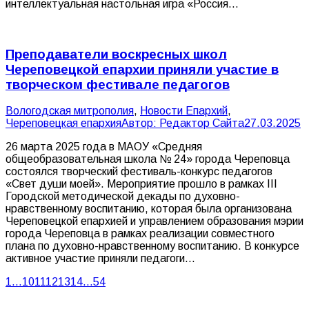
интеллектуальная настольная игра «Россия…
Преподаватели воскресных школ
Череповецкой епархии приняли участие в
творческом фестивале педагогов
Вологодская митрополия
,
Новости Епархий
,
Череповецкая епархия
Автор:
Редактор Сайта
27.03.2025
26 марта 2025 года в МАОУ «Средняя
общеобразовательная школа № 24» города Череповца
состоялся творческий фестиваль-конкурс педагогов
«Свет души моей». Мероприятие прошло в рамках III
Городской методической декады по духовно-
нравственному воспитанию, которая была организована
Череповецкой епархией и управлением образования мэрии
города Череповца в рамках реализации совместного
плана по духовно-нравственному воспитанию. В конкурсе
активное участие приняли педагоги…
1
…
10
11
12
13
14
…
54