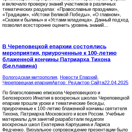
и включало проверку знаний участников в различных
тематических разделах: «Православные праздники»,
«Традиции», «Истоки Великой Победы», «О главном»,
«Сказки и былины» и «Устами младенца». Данный подход
позволил всесторонне оценить уровень знаний…
В Череповецкой епархии состоялись
мероприятия, приуроченные к 100-летию
блаженной кончины Патриарха Тихона
(Беллавина)
Вологодская митрополия
,
Новости Епархий
,
Череповецкая епархия
Автор:
Редактор Сайта
22.04.2025
По благословению епископа Череповецкого и
Белозерского Игнатия в воскресных школах Череповецкой
епархии прошли уроки и тематические беседы,
приуроченные к 100-летию блаженной кончины святителя
Тихона, Патриарха Московского и всея России. Учебные
материалы для занятий разработали педагоги
воскресных школ Екатерина Карпушина и Лариса
Федченко. Визуальное сопровождение презентации было