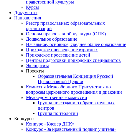
нравственной культуры
Курсы
Документы
Направления
Реестр православных образовательных
организаций
Основы православной культуры (ОПК)
Дошкольное образование
Начальное, основное, среднее общее образование
Приходское просвещение взрослых
Приходское просвещение детей
Центры подготовки приходских специалистов
Экспертиза
Проекты
Образовательная Концепция Русской
Православной Церкви
Комиссия Межсоборного Присутствия по
вопросам церковного просвещения и диаконии
Межведомственные комиссии
Группа по созданию образовательных
центров
Группа по теологии
Конкурсы
Конкурс «Клевер ДНК»
Конкурс «За нравственный подвиг учителя»