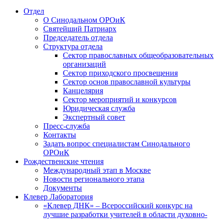
Отдел
О Синодальном ОРОиК
Святейший Патриарх
Председатель отдела
Структура отдела
Сектор православных общеобразовательных
организаций
Сектор приходского просвещения
Сектор основ православной культуры
Канцелярия
Сектор мероприятий и конкурсов
Юридическая служба
Экспертный совет
Пресс-служба
Контакты
Задать вопрос специалистам Синодального
ОРОиК
Рождественские чтения
Международный этап в Москве
Новости регионального этапа
Документы
Клевер Лаборатория
«Клевер ДНК» – Всероссийский конкурс на
лучшие разработки учителей в области духовно-