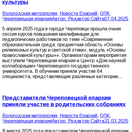
культуры
Вологодская митрополия
,
Новости Епархий
,
ОПК
,
Череповецкая епархия
Автор:
Редактор Сайта
07.04.2025
5 апреля 2025 года в городе Череповце прошла очная
сессия курсов повышения квалификации для
педагогических работников по теме «Современная
образовательная среда: предметная область «Основы
религиозных культур и светской этики», модуль «Основы
православной культуры»». Организаторами мероприятия
выступили Череповецкая епархия и Центр «Дом научной
коллаборации» Череповецкого государственного
университета. В обучении приняли участие 64
специалиста, представляющие различные категории…
Представители Череповецкой епархии
приняли участие в родительских собраниях
Вологодская митрополия
,
Новости Епархий
,
ОПК
,
Череповецкая епархия
Автор:
Редактор Сайта
31.03.2025
В марте 2025 года представители Череповецкой епархии