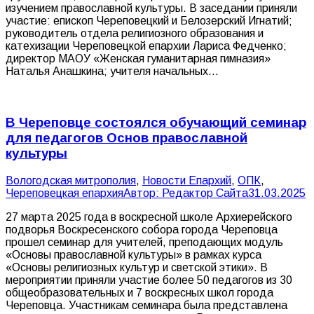
изучением православной культуры. В заседании приняли
участие: епископ Череповецкий и Белозерский Игнатий;
руководитель отдела религиозного образования и
катехизации Череповецкой епархии Лариса Федченко;
директор МАОУ «Женская гуманитарная гимназия»
Наталья Анашкина; учителя начальных…
В Череповце состоялся обучающий семинар
для педагогов Основ православной
культуры
Вологодская митрополия
,
Новости Епархий
,
ОПК
,
Череповецкая епархия
Автор:
Редактор Сайта
31.03.2025
27 марта 2025 года в воскресной школе Архиерейского
подворья Воскресенского собора города Череповца
прошел семинар для учителей, преподающих модуль
«Основы православной культуры» в рамках курса
«Основы религиозных культур и светской этики». В
мероприятии приняли участие более 50 педагогов из 30
общеобразовательных и 7 воскресных школ города
Череповца. Участникам семинара была представлена