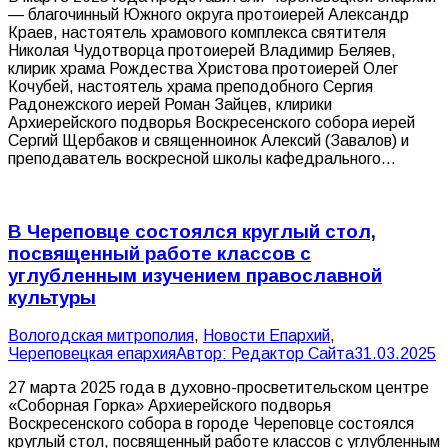
— благочинный Южного округа протоиерей Александр
Краев, настоятель храмового комплекса святителя
Николая Чудотворца протоиерей Владимир Беляев,
клирик храма Рождества Христова протоиерей Олег
Кочубей, настоятель храма преподобного Сергия
Радонежского иерей Роман Зайцев, клирики
Архиерейского подворья Воскресенского собора иерей
Сергий Щербаков и священноинок Алексий (Завалов) и
преподаватель воскресной школы кафедрального…
В Череповце состоялся круглый стол,
посвященный работе классов с
углубленным изучением православной
культуры
Вологодская митрополия
,
Новости Епархий
,
Череповецкая епархия
Автор:
Редактор Сайта
31.03.2025
27 марта 2025 года в духовно-просветительском центре
«Соборная Горка» Архиерейского подворья
Воскресенского собора в городе Череповце состоялся
круглый стол, посвященный работе классов с углубленным