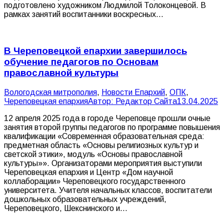
подготовлено художником Людмилой Толоконцевой. В
рамках занятий воспитанники воскресных…
В Череповецкой епархии завершилось
обучение педагогов по Основам
православной культуры
Вологодская митрополия
,
Новости Епархий
,
ОПК
,
Череповецкая епархия
Автор:
Редактор Сайта
13.04.2025
12 апреля 2025 года в городе Череповце прошли очные
занятия второй группы педагогов по программе повышения
квалификации «Современная образовательная среда:
предметная область «Основы религиозных культур и
светской этики», модуль «Основы православной
культуры»». Организаторами мероприятия выступили
Череповецкая епархия и Центр «Дом научной
коллаборации» Череповецкого государственного
университета. Учителя начальных классов, воспитатели
дошкольных образовательных учреждений,
Череповецкого, Шекснинского и…