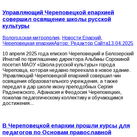
Управляющий Череповецкой епархией
совершил освящение школы русской
культуры
Вологодская митрополия
,
Новости Епархий
,
Череповецкая епархия
Автор:
Редактор Сайта
13.04.2025
10 апреля 2025 года епископ Череповецкий и Белозерский
Игнатий по приглашению директора Альбины Сорокиной
посетил МАОУ «Школа русской культуры» города
Череповца, которая недавно переехала в новое здание.
Управляющий Череповецкой епархией совершил чин
освящения образовательного учреждения, а также
передал в дар школе икону преподобных Сергия
Радонежского, Афанасия и Феодосия Череповецких,
пожелав педагогическому коллективу и обучающимся
достижения…
В Череповецкой епархии прошли курсы для
педагогов по Основам православной