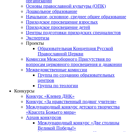
организаций
Основы православной культуры (ОПК)
Дошкольное образование
Начальное, основное, среднее общее образование
Приходское просвещение взрослых
Приходское просвещение детей
Центры подготовки приходских специалистов
Экспертиза
Проекты
Образовательная Концепция Русской
Православной Церкви
Комиссия Межсоборного Присутствия по
вопросам церковного просвещения и диаконии
Межведомственные комиссии
Группа по созданию образовательных
центров
Группа по теологии
Конкурсы
Конкурс «Клевер ДНК»
Конкурс «За нравственный подвиг учителя»
Международный конкурс детского творчества
«Красота Божьего мира»
Архив конкурсов
Международный конкурс «Две столицы
Великой Победы!»