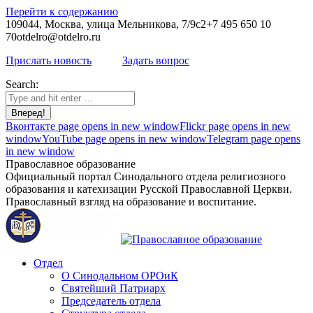
Перейти к содержанию
109044, Москва, улица Мельникова, 7/9с2
+7 495 650 10
70
otdelro@otdelro.ru
Прислать новость
Задать вопрос
Search:
Вконтакте page opens in new window
Flickr page opens in new
window
YouTube page opens in new window
Telegram page opens
in new window
Православное образование
Официальный портал Синодального отдела религиозного
образования и катехизации Русской Православной Церкви.
Православный взгляд на образование и воспитание.
Отдел
О Синодальном ОРОиК
Святейший Патриарх
Председатель отдела