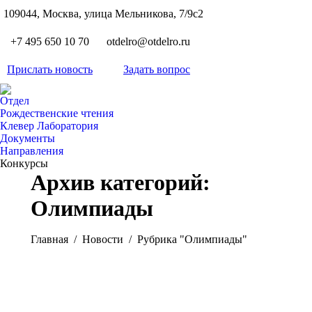
S
109044, Москва, улица Мельникова, 7/9с2
Вкон
page
Flickr
+7 495 650 10 70
otdelro@otdelro.ru
opens
page
YouT
in
opens
Прислать новость
Задать вопрос
page
new
Teleg
in
opens
wind
page
new
Отдел
in
opens
Рождественские чтения
wind
new
Клевер Лаборатория
in
wind
Документы
new
Направления
wind
Конкурсы
Архив категорий:
Олимпиады
Вы здесь:
Главная
Новости
Рубрика "Олимпиады"