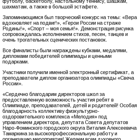
футболу, баскетболу, настольному теннису, шашкам,
шахматам, а также в большой эстафете.
Запоминающимся был творческий конкурс на темы: «Вера
вдохновляет на подвиг!», «Герои России на страже
Родины!», «Спорт – моя семья!». Демонстрация рисунка
сопровождалась исполнением стихов, песен, танцев и
очень трогательных сценических постановок.
Все финалисты были награждены кубками, медалями,
дипломами победителей олимпиады и ценными
подарками.
Участники получили именной электронный сертификат, а
преподаватели диплом организатора олимпиады «Свеча
России».
«Сердечно благодарим директоров школ за
предоставленную возможность участия ребят в
Олимпиаде, преподавателей, детей и родителей! Особая
благодарность коллективу физкультурно-
оздоровительного комплекса «Мелодия» под
управлением директора, депутата Совета депутатов
Наро-Фоминского городского округа Виталия Алексеевича
Тамаркина за высокопрофессиональную работу и
организацию мероприятия! Желаем всем духовного