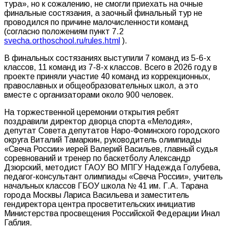
тура», но к сожалению, не смогли приехать на очные
финальные состязания, а заочный финальный тур не
проводился по причине малочисленности команд
(согласно положениям пункт 7.2
svecha.orthoschool.ru/rules.html
).
В финальных состязаниях выступили 7 команд из 5-6-х
классов, 11 команд из 7-8-х классов. Всего в 2026 году в
проекте приняли участие 40 команд из коррекционных,
православных и общеобразовательных школ, а это
вместе с организаторами около 900 человек.
На торжественной церемонии открытия ребят
поздравили директор дворца спорта «Мелодия»,
депутат Совета депутатов Наро-Фоминского городского
округа Виталий Тамаркин, руководитель олимпиады
«Свеча России» иерей Валерий Васильев, главный судья
соревнований и тренер по баскетболу Александр
Дзюрский, методист ГАОУ ВО МПГУ Надежда Голубева,
педагог-консультант олимпиады «Свеча России», учитель
начальных классов ГБОУ школа № 41 им. Г.А. Тарана
города Москвы Лариса Васильева и заместитель
гендиректора центра просветительских инициатив
Министерства просвещения Российской Федерации Инал
Габлия.