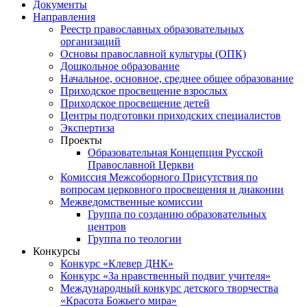
Документы
Направления
Реестр православных образовательных
организаций
Основы православной культуры (ОПК)
Дошкольное образование
Начальное, основное, среднее общее образование
Приходское просвещение взрослых
Приходское просвещение детей
Центры подготовки приходских специалистов
Экспертиза
Проекты
Образовательная Концепция Русской
Православной Церкви
Комиссия Межсоборного Присутствия по
вопросам церковного просвещения и диаконии
Межведомственные комиссии
Группа по созданию образовательных
центров
Группа по теологии
Конкурсы
Конкурс «Клевер ДНК»
Конкурс «За нравственный подвиг учителя»
Международный конкурс детского творчества
«Красота Божьего мира»