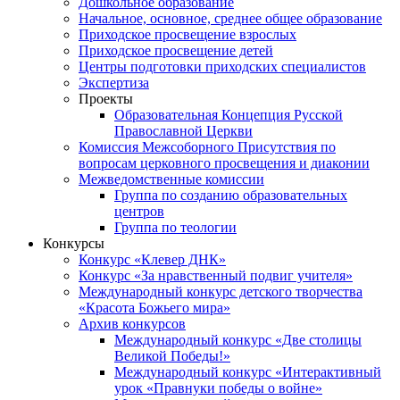
Дошкольное образование
Начальное, основное, среднее общее образование
Приходское просвещение взрослых
Приходское просвещение детей
Центры подготовки приходских специалистов
Экспертиза
Проекты
Образовательная Концепция Русской
Православной Церкви
Комиссия Межсоборного Присутствия по
вопросам церковного просвещения и диаконии
Межведомственные комиссии
Группа по созданию образовательных
центров
Группа по теологии
Конкурсы
Конкурс «Клевер ДНК»
Конкурс «За нравственный подвиг учителя»
Международный конкурс детского творчества
«Красота Божьего мира»
Архив конкурсов
Международный конкурс «Две столицы
Великой Победы!»
Международный конкурс «Интерактивный
урок «Правнуки победы о войне»