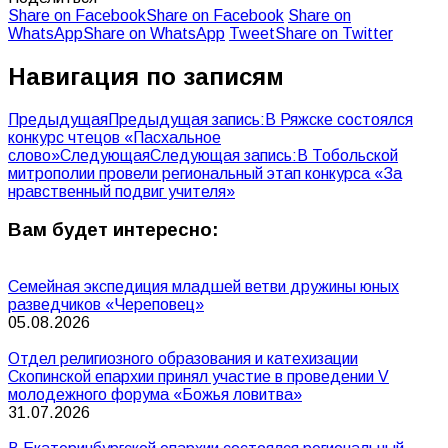
Share on Facebook
Share on Facebook
Share on
WhatsApp
Share on WhatsApp
Tweet
Share on Twitter
Навигация по записям
Предыдущая
Предыдущая запись:
В Ряжске состоялся
конкурс чтецов «Пасхальное
слово»
Следующая
Следующая запись:
В Тобольской
митрополии провели региональный этап конкурса «За
нравственный подвиг учителя»
Вам будет интересно:
Семейная экспедиция младшей ветви дружины юных
разведчиков «Череповец»
05.08.2026
Отдел религиозного образования и катехизации
Скопинской епархии принял участие в проведении V
молодежного форума «Божья ловитва»
31.07.2026