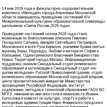
14 мая 2026 года в физкультурно-оздоровительном
комплексе «Мелодия» города Апрелевка Московской
области завершилось проведение состязаний XIV
Межрегиональной культурно-образовательной олимпиады
школьников «Свеча России 2026 года».
Проведение состязаний сезона 2026 года стало
возможным по благословению епископа Павлово-
Посадского Силуана, викария Святейшего Патриарха
Московского и всея Руси Кирилла, усилиями Храма святых
мучениц Веры, Надежды, Любови и матери их Софии в
Кокошкине, Одигитриевского благочиния Викариатства
Новых Территорий города Москвы. Информационную
поддержку оказали Синодальный отдел религиозного
образования и катехизации и Синодальный отдел «по
делам молодежи» Русской Православной Церкви, отдел
религиозного образования Московской городской епархии,
центр просветительских инициатив Министерства
просвещения Российской Федерации, институт
содержания, методов и технологий образования ГАОУ ВО
МПГУ, гимназия во имя апостола и евангелиста Иоанна
Богослова и комитет по культуре, спорту и работе с
молодежью администрации Наро-Фоминского городского
округа, территориального управления Апрелевка.