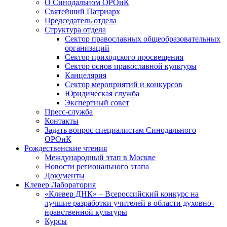
О Синодальном ОРОиК
Святейший Патриарх
Председатель отдела
Структура отдела
Сектор православных общеобразовательных
организаций
Сектор приходского просвещения
Сектор основ православной культуры
Канцелярия
Сектор мероприятий и конкурсов
Юридическая служба
Экспертный совет
Пресс-служба
Контакты
Задать вопрос специалистам Синодального
ОРОиК
Рождественские чтения
Международный этап в Москве
Новости регионального этапа
Документы
Клевер Лаборатория
«Клевер ДНК» – Всероссийский конкурс на
лучшие разработки учителей в области духовно-
нравственной культуры
Курсы