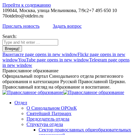
Перейти к содержанию
109044, Москва, улица Мельникова, 7/9с2
+7 495 650 10
70
otdelro@otdelro.ru
Прислать новость
Задать вопрос
Search:
Вконтакте page opens in new window
Flickr page opens in new
window
YouTube page opens in new window
Telegram page opens
in new window
Православное образование
Официальный портал Синодального отдела религиозного
образования и катехизации Русской Православной Церкви.
Православный взгляд на образование и воспитание.
Отдел
О Синодальном ОРОиК
Святейший Патриарх
Председатель отдела
Структура отдела
Сектор православных общеобразовательных