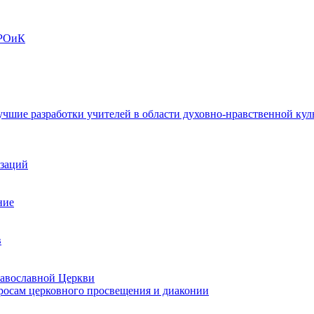
ОРОиК
чшие разработки учителей в области духовно-нравственной кул
изаций
ние
в
равославной Церкви
росам церковного просвещения и диаконии