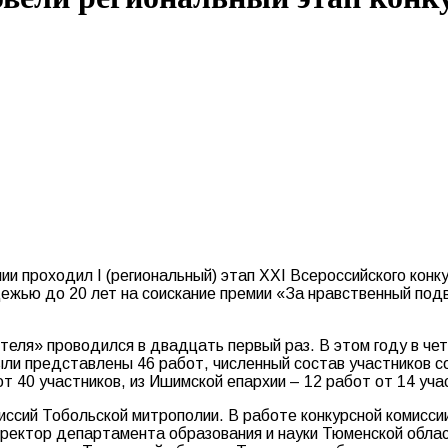
ии проходил I (региональный) этап XXI Всероссийского конк
дежью до 20 лет на соискание премии «За нравственный под
теля» проводился в двадцать первый раз. В этом году в че
ыли представлены 46 работ, численный состав участников с
т 40 участников, из Ишимской епархии – 12 работ от 14 уча
миссий Тобольской митрополии. В работе конкурсной комисси
иректор департамента образования и науки Тюменской обла