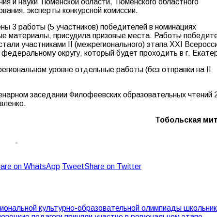
ия и науки Тюменской области, Тюменского областного
ования, эксперты конкурсной комиссии.
ны 3 работы (5 участников) победителей в номинациях
ые материалы, присудила призовые места. Работы победите
стали участниками II (межрегионального) этапа XХI Всеросс
 федеральному округу, который будет проходить в г. Екате
егиональном уровне отдельные работы (без отправки на II
ленарном заседании Филофеевских образовательных чтений 
вленко.
Тобольская ми
are on WhatsApp
Tweet
Share on Twitter
иональной культурно-образовательной олимпиады школьни
овецкие педагоги приняли участие в региональном этапе