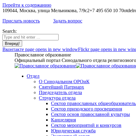
Перейти к содержанию
109044, Москва, улица Мельникова, 7/9с2
+7 495 650 10 70
otdelr
Прислать новость
Задать вопрос
Search:
Вконтакте page opens in new window
Flickr page opens in new wi
Православное образование
Официальный портал Синодального отдела религиозного 
Отдел
О Синодальном ОРОиК
Святейший Патриарх
Председатель отдела
Структура отдела
Сектор православных общеобразовател
Сектор приходского просвещения
Сектор основ православной культуры
Канцелярия
Сектор мероприятий и конкурсов
Юридическая служба