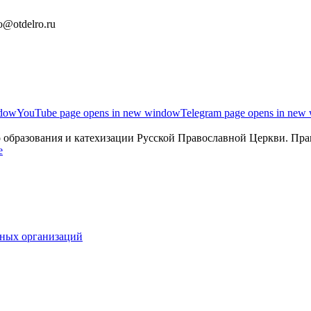
o@otdelro.ru
ndow
YouTube page opens in new window
Telegram page opens in new
образования и катехизации Русской Православной Церкви. Прав
ьных организаций