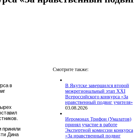
Смотрите также:
урса в
В Якутске завершился второй
виг
межрегиональный этап XXI
Всероссийского конкурса «За
нравственный подвиг учителя»
тырех
03.08.2026
оставил
стников.
Иеромонах Трифон (Умалатов)
принял участие в работе
и приняли
Экспертной комиссии конкурса
сти Дина
«За нравственный подвиг