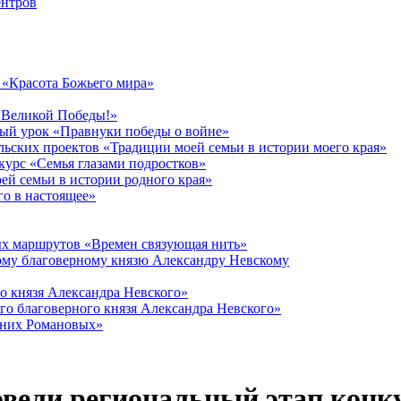
ентров
 «Красота Божьего мира»
 Великой Победы!»
й урок «Правнуки победы о войне»
ьских проектов «Традиции моей семьи в истории моего края»
урс «Семья глазами подростков»
й семьи в истории родного края»
о в настоящее»
ых маршрутов «Времен связующая нить»
ому благоверному князю Александру Невскому
о князя Александра Невского»
го благоверного князя Александра Невского»
дних Романовых»
вели региональный этап конк