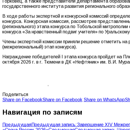
Горковец, а также представители департамента образован
государственного института развития регионального образ
В ходе работы экспертной и конкурсной комиссий определе
конкурса. Конкурсная комиссия, рассмотрев представленн
(регионального) этапа конкурса по Тобольской митрополии 
конкурса «За нравственный подвиг учителя» по Уральскому
Члены экспертной комиссии приняли решение отметить на р
(межрегиональный) этап конкурса).
Награждение победителей I этапа конкурса пройдет на П
октября 2026 г. в г. Тюмени в ДК «Нефтяник» им. В.И. Мура
Поделиться
Share on Facebook
Share on Facebook
Share on WhatsApp
Sh
Навигация по записям
Предыдущая
Предыдущая запись:
Завершение XIV Межрег
«Свеча России-2026»
Следующая
Следующая запись:
Череп