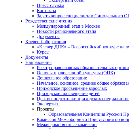
Экспертный совет
Пресс-служба
Контакты
Задать вопрос специалистам Синодального 
Рождественские чтения
Международный этап в Москве
Новости регионального этапа
Документы
Клевер Лаборатория
«Клевер ДНК» – Всероссийский конкурс на лу
Курсы
Документы
Направления
Реестр православных образовательных орган
Основы православной культуры (ОПК)
Дошкольное образование
Начальное, основное, среднее общее образова
Приходское просвещение взрослых
Приходское просвещение детей
Центры подготовки приходских специалисто
Экспертиза
Проекты
Образовательная Концепция Русской П
Комиссия Межсоборного Присутствия по воп
Межведомственные комиссии