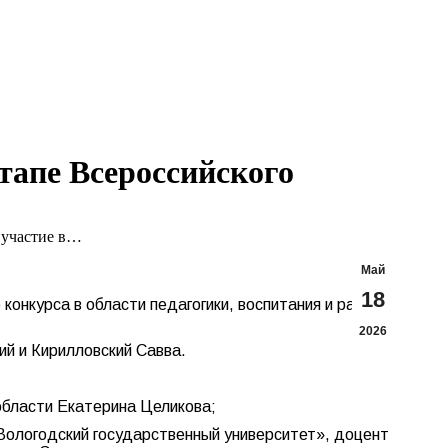
Search:
Вконтакте
Flickr
YouTu
Te
page
page
page
pa
opens
opens
opens
op
in
in
in
in
new
new
new
n
window
window
windo
w
тапе Всероссийского
 участие в…
Май
18
 конкурса в области педагогики, воспитания и работы
2026
ий и Кирилловский Савва.
области Екатерина Целикова;
Вологодский государственный университет», доцент