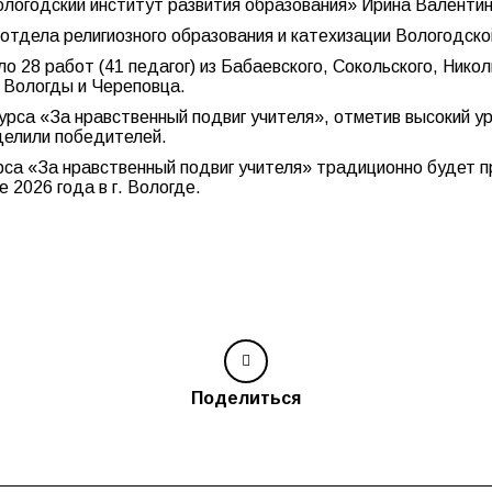
логодский институт развития образования» Ирина Валентин
отдела религиозного образования и катехизации Вологодск
ло 28 работ (41 педагог) из Бабаевского, Сокольского, Нико
 Вологды и Череповца.
рса «За нравственный подвиг учителя», отметив высокий ур
делили победителей.
рса «За нравственный подвиг учителя» традиционно будет 
 2026 года в г. Вологде.
Поделиться