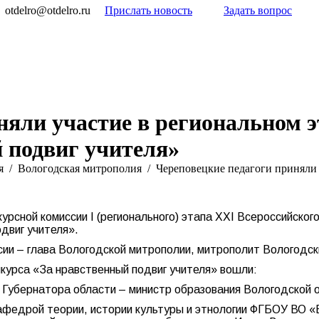
otdelro@otdelro.ru
Прислать новость
Задать вопрос
няли участие в региональном э
 подвиг учителя»
я
Вологодская митрополия
Череповецкие педагоги приняли
рсной комиссии I (регионального) этапа XXI Всероссийского
двиг учителя».
ии – глава Вологодской митрополии, митрополит Вологодск
нкурса «За нравственный подвиг учителя» вошли:
 Губернатора области – министр образования Вологодской 
федрой теории, истории культуры и этнологии ФГБОУ ВО «