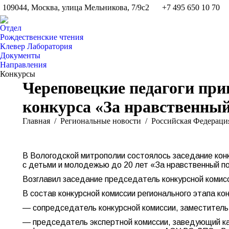
109044, Москва, улица Мельникова, 7/9с2
+7 495 650 10 70
Отдел
Рождественские чтения
Клевер Лаборатория
Документы
Направления
Конкурсы
Череповецкие педагоги при
конкурса «За нравственный
Вы здесь:
Главная
Pегиональные новости
Российская Федераци
В Вологодской митрополии состоялось заседание конку
с детьми и молодежью до 20 лет «За нравственный по
Возглавил заседание председатель конкурсной комисс
В состав конкурсной комиссии регионального этапа ко
— сопредседатель конкурсной комиссии, заместитель
— председатель экспертной комиссии, заведующий ка