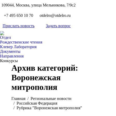
S
109044, Москва, улица Мельникова, 7/9с2
Вкон
page
Flickr
+7 495 650 10 70
otdelro@otdelro.ru
opens
page
YouT
in
opens
Прислать новость
Задать вопрос
page
new
Teleg
in
opens
wind
page
new
Отдел
in
opens
Рождественские чтения
wind
new
Клевер Лаборатория
in
wind
Документы
new
Направления
wind
Конкурсы
Архив категорий:
Воронежская
митрополия
Вы здесь:
Главная
Pегиональные новости
Российская Федерация
Рубрика "Воронежская митрополия"