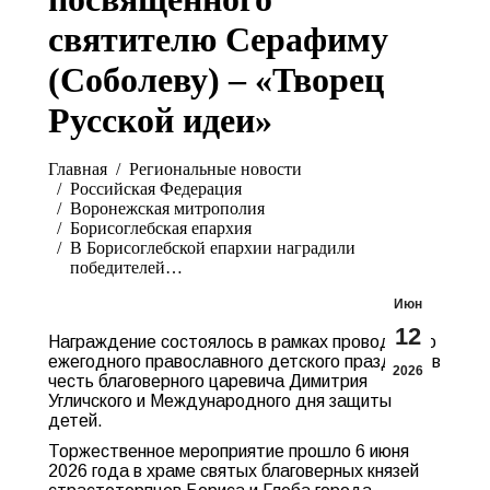
святителю Серафиму
(Соболеву) – «Творец
Русской идеи»
Вы здесь:
Главная
Pегиональные новости
Российская Федерация
Воронежская митрополия
Борисоглебская епархия
В Борисоглебской епархии наградили
победителей…
Июн
12
Награждение состоялось в рамках проводимого
ежегодного православного детского праздника в
2026
честь благоверного царевича Димитрия
Угличского и Международного дня защиты
детей.
Торжественное мероприятие прошло 6 июня
2026 года в храме святых благоверных князей