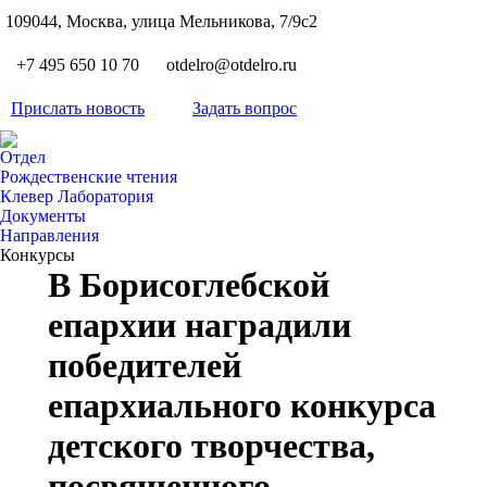
S
109044, Москва, улица Мельникова, 7/9с2
Вкон
page
Flickr
+7 495 650 10 70
otdelro@otdelro.ru
opens
page
YouT
in
opens
Прислать новость
Задать вопрос
page
new
Teleg
in
opens
wind
page
new
Отдел
in
opens
Рождественские чтения
wind
new
Клевер Лаборатория
in
wind
Документы
new
Направления
wind
Конкурсы
В Борисоглебской
епархии наградили
победителей
епархиального конкурса
детского творчества,
посвященного