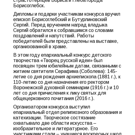
страстотерпцев Бориса и Глеба города
Борисоглебск.
Дипломы и подарки участникам конкурса вручил
епископ Борисоглебский и Бутурлиновский
Сергий. Перед вручением наград владыка
Сергий обратился к собравшимся со словами
поздравлений и напутствий. Работы
победителей были представлены на выставке,
организованной в храме.
В этом году епархиальный конкурс детского
творчества «Творец русской идеи» был
посвящен трем юбилейным датам, связанными с
житием святителя Серафима (Соболева): 145-
летие со дня рождения архиепископа (1881 г.), к
110-летию со дня назначения его ректором
Воронежской духовной семинарии (1916 г.) и 10
лет со дня причисления к лику святых для
общецерковного почитания (2016 г.).
Организатором конкурса выступил
епархиальный отдел религиозного образования и
катехизации. Творческое состязание
охватывало две области искусства –
изобразительное и литературное. Его
участниками стали – учащиеся воскресных школ