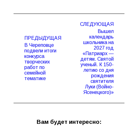
Навигация
СЛЕДУЮЩАЯ
по
Вышел
записям
календарь
ПРЕДЫДУЩАЯ
школьника на
В Череповце
2027 год
подвели итоги
«Патриарх —
конкурса
детям. Святой
Предыдущая
Следующая
творческих
ученый. К 150-
запись:
запись:
работ по
летию со дня
семейной
рождения
тематике
святителя
Луки (Войно-
Ясенецкого)»
Вам будет интересно: