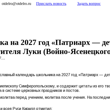
otdelro@otdelro.ru
Прислать новость
Задать вопрос
 на 2027 год «Патриарх — дет
тителя Луки (Войно-Ясенецкого
27…
лавный календарь школьника на 2027 год «Патриарх — дет
хиепископу Симферопольскому, и содержит цитаты из его т
а в системе церковных праздников и постов.
молитва перед учением, молитва после учения. На последни
и всея Руси Кирилл отметил: