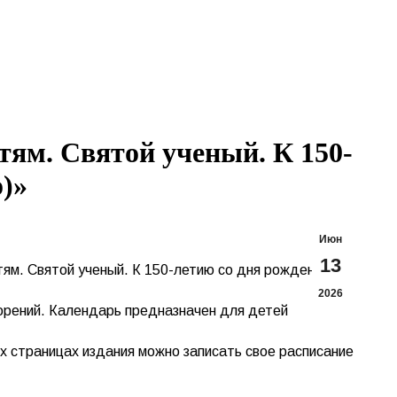
Search:
Вконтакте
Flickr
YouTu
Te
page
page
page
pa
opens
opens
opens
op
in
in
in
in
new
new
new
n
window
window
windo
w
ям. Святой ученый. К 150-
)»
Июн
13
ям. Святой ученый. К 150-летию со дня рождения
2026
ворений. Календарь предназначен для детей
х страницах издания можно записать свое расписание