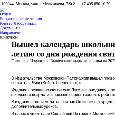
109044, Москва, улица Мельникова, 7/9с2
+7 495 650 10 70
Отдел
Рождественские чтения
Клевер Лаборатория
Документы
Направления
Конкурсы
Вышел календарь школьника
летию со дня рождения свя
Вы здесь:
Главная
Издания
Вышел календарь школьника на 20
В Издательстве Московской Патриархии вышел правос
святителя Луки (Войно-Ясенецкого)».
Издание посвящено святителю Луке, исповеднику, ар
школьного возраста и призван сориентировать ребенк
В издание вошли молитва святых Оптинских старцев, 
дополнительных уроков.
В слове к читателям Святейший Патриарх Московский 