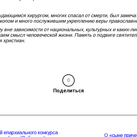
ыдающимся хирургом, многих спасал от смерти, был замеча
копом и много послужившим укреплению веры православно
у вне зависимости от национальных, культурных и каких-
ем смысл человеческой жизни. Память о подвиге святителя 
я христиан.
Поделиться
й епархиального конкурса
О «сыне приче