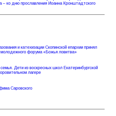
а – ко дню прославления Иоанна Кронштадтского
азования и катехизации Скопинской епархии принял
V молодежного форума «Божья ловитва»
семья. Дети из воскресных школ Екатеринбургской
доровительном лагере
афима Саровского