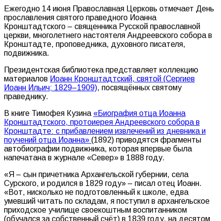
Ежегодно 14 июня Православная Церковь отмечает День
прославления святого праведного Иоанна
Кронштадтского – священника Русской православной
церкви, многолетнего настоятеля Андреевского собора в
Кронштадте, проповедника, духовного писателя,
подвижника.
Президентская библиотека представляет коллекцию
материалов
Иоанн Кронштадтский, святой (Сергиев
Иоанн Ильич; 1829–1909)
, посвящённых святому
праведнику.
В книге Тимофея Кузина
«Биография отца Иоанна
Кронштадтского, протоиерея Андреевского собора в
Кронштадте: с прибавлением извлечений из дневника и
поучений отца Иоанна»
(1892) приводятся фрагменты
автобиографии подвижника, которая впервые была
напечатана в журнале «Север» в 1888 году.
«Я – сын причетника Архангельской губернии, села
Сурского, и родился в 1829 году» – писал отец Иоанн.
«Вот, нисколько не подготовленный к школе, едва
умевший читать по складам, я поступил в архангельское
приходское училище своекоштным воспитанником
(обучался за собственный счёт) в 1839 году, на десятом