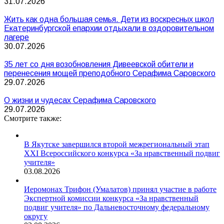
31.07.2026
Жить как одна большая семья. Дети из воскресных школ
Екатеринбургской епархии отдыхали в оздоровительном
лагере
30.07.2026
35 лет со дня возобновления Дивеевской обители и
перенесения мощей преподобного Серафима Саровского
29.07.2026
О жизни и чудесах Серафима Саровского
29.07.2026
Смотрите также:
В Якутске завершился второй межрегиональный этап
XXI Всероссийского конкурса «За нравственный подвиг
учителя»
03.08.2026
Иеромонах Трифон (Умалатов) принял участие в работе
Экспертной комиссии конкурса «За нравственный
подвиг учителя» по Дальневосточному федеральному
округу