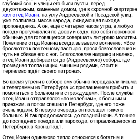
глубокий сон, и улицы его были пусты, перед
двухэтажным, каменным домом, где в скромной квартирке
жил отец Иоанн
, на углу Андреевской и Посадской улиц,
уже толпилась масса народа, ожидающая выхода
проповедника. А он, ещё с четырёх часов утра, в любую
погоду прогуливался по двору и саду, про себя произнося
обычные для готовящегося совершать литургию молитвы.
Появление отца Иоанна всегда вызывало волнение: «Все
бросаются к почтенному пастырю, прося благословения и
чуть не сбивая его с ног. Благословляя направо и налево,
отец Иоанн добирается до (Андреевского) собора, где
громадная толпа нищих, чинными рядами, стоит и
терпеливо ждёт своего патрона».
Во время утрени в соборе ему обычно передавали письма
и телеграммы из Петербурга «с приглашением прибыть и
помолиться о больном или страждущем». После службы
отец Иоанн отправлялся «по молебнам», к больным и
приезжим, а потом спешил в Петербург, где его тоже
очень ждали. В первую очередь он посещал тяжело
больных. И так продолжалось до поздней ночи. А точнее
до последнего поезда или парохода, отправлявшегося из
Петербурга в Кронштадт.
Отец Иоанн одинаково тепло относился к богатым и