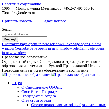
Перейти к содержанию
109044, Москва, улица Мельникова, 7/9с2
+7 495 650 10
70
otdelro@otdelro.ru
Прислать новость
Задать вопрос
Search:
Вконтакте page opens in new window
Flickr page opens in new
window
YouTube page opens in new window
Telegram page opens
in new window
Православное образование
Официальный портал Синодального отдела религиозного
образования и катехизации Русской Православной Церкви.
Православный взгляд на образование и воспитание.
Отдел
О Синодальном ОРОиК
Святейший Патриарх
Председатель отдела
Структура отдела
Сектор православных общеобразовательных