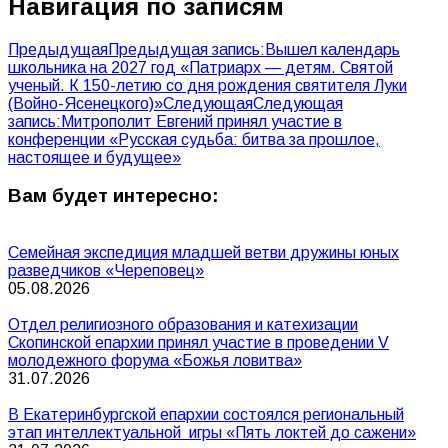
Навигация по записям
Предыдущая
Предыдущая запись:
Вышел календарь
школьника на 2027 год «Патриарх — детям. Святой
ученый. К 150-летию со дня рождения святителя Луки
(Войно-Ясенецкого)»
Следующая
Следующая
запись:
Митрополит Евгений принял участие в
конференции «Русская судьба: битва за прошлое,
настоящее и будущее»
Вам будет интересно:
Семейная экспедиция младшей ветви дружины юных
разведчиков «Череповец»
05.08.2026
Отдел религиозного образования и катехизации
Скопинской епархии принял участие в проведении V
молодежного форума «Божья ловитва»
31.07.2026
В Екатеринбургской епархии состоялся региональный
этап интеллектуальной игры «Пять локтей до сажени»