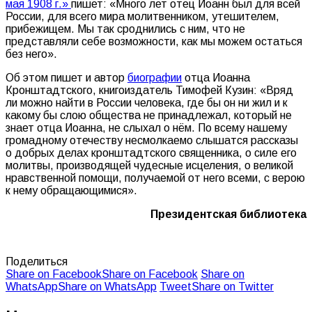
мая 1908 г.»
пишет: «Много лет отец Иоанн был для всей
России, для всего мира молитвенником, утешителем,
прибежищем. Мы так сроднились с ним, что не
представляли себе возможности, как мы можем остаться
без него».
Об этом пишет и автор
биографии
отца Иоанна
Кронштадтского, книгоиздатель Тимофей Кузин: «Вряд
ли можно найти в России человека, где бы он ни жил и к
какому бы слою общества не принадлежал, который не
знает отца Иоанна, не слыхал о нём. По всему нашему
громадному отечеству несмолкаемо слышатся рассказы
о добрых делах кронштадтского священника, о силе его
молитвы, производящей чудесные исцеления, о великой
нравственной помощи, получаемой от него всеми, с верою
к нему обращающимися».
Президентская библиотека
Поделиться
Share on Facebook
Share on Facebook
Share on
WhatsApp
Share on WhatsApp
Tweet
Share on Twitter