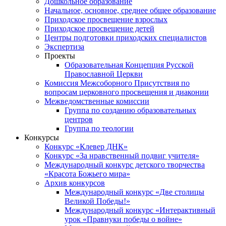
Дошкольное образование
Начальное, основное, среднее общее образование
Приходское просвещение взрослых
Приходское просвещение детей
Центры подготовки приходских специалистов
Экспертиза
Проекты
Образовательная Концепция Русской
Православной Церкви
Комиссия Межсоборного Присутствия по
вопросам церковного просвещения и диаконии
Межведомственные комиссии
Группа по созданию образовательных
центров
Группа по теологии
Конкурсы
Конкурс «Клевер ДНК»
Конкурс «За нравственный подвиг учителя»
Международный конкурс детского творчества
«Красота Божьего мира»
Архив конкурсов
Международный конкурс «Две столицы
Великой Победы!»
Международный конкурс «Интерактивный
урок «Правнуки победы о войне»