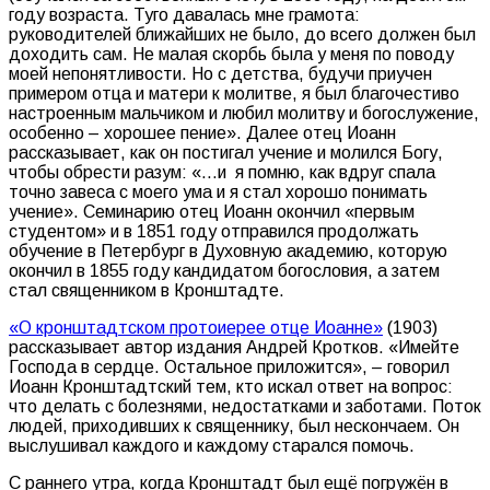
году возраста. Туго давалась мне грамота:
руководителей ближайших не было, до всего должен был
доходить сам. Не малая скорбь была у меня по поводу
моей непонятливости. Но с детства, будучи приучен
примером отца и матери к молитве, я был благочестиво
настроенным мальчиком и любил молитву и богослужение,
особенно – хорошее пение». Далее отец Иоанн
рассказывает, как он постигал учение и молился Богу,
чтобы обрести разум: «…и я помню, как вдруг спала
точно завеса с моего ума и я стал хорошо понимать
учение». Семинарию отец Иоанн окончил «первым
студентом» и в 1851 году отправился продолжать
обучение в Петербург в Духовную академию, которую
окончил в 1855 году кандидатом богословия, а затем
стал священником в Кронштадте.
«О кронштадтском протоиерее отце Иоанне»
(1903)
рассказывает автор издания Андрей Кротков. «Имейте
Господа в сердце. Остальное приложится», – говорил
Иоанн Кронштадтский тем, кто искал ответ на вопрос:
что делать с болезнями, недостатками и заботами. Поток
людей, приходивших к священнику, был нескончаем. Он
выслушивал каждого и каждому старался помочь.
С раннего утра, когда Кронштадт был ещё погружён в