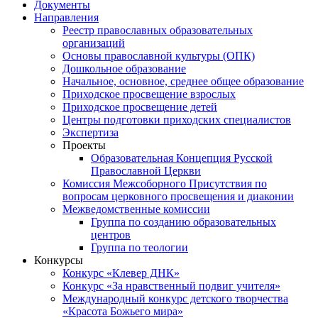
Документы
Направления
Реестр православных образовательных
организаций
Основы православной культуры (ОПК)
Дошкольное образование
Начальное, основное, среднее общее образование
Приходское просвещение взрослых
Приходское просвещение детей
Центры подготовки приходских специалистов
Экспертиза
Проекты
Образовательная Концепция Русской
Православной Церкви
Комиссия Межсоборного Присутствия по
вопросам церковного просвещения и диаконии
Межведомственные комиссии
Группа по созданию образовательных
центров
Группа по теологии
Конкурсы
Конкурс «Клевер ДНК»
Конкурс «За нравственный подвиг учителя»
Международный конкурс детского творчества
«Красота Божьего мира»