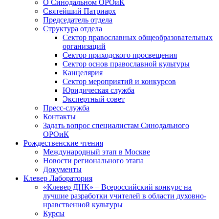
О Синодальном ОРОиК
Святейший Патриарх
Председатель отдела
Структура отдела
Сектор православных общеобразовательных
организаций
Сектор приходского просвещения
Сектор основ православной культуры
Канцелярия
Сектор мероприятий и конкурсов
Юридическая служба
Экспертный совет
Пресс-служба
Контакты
Задать вопрос специалистам Синодального
ОРОиК
Рождественские чтения
Международный этап в Москве
Новости регионального этапа
Документы
Клевер Лаборатория
«Клевер ДНК» – Всероссийский конкурс на
лучшие разработки учителей в области духовно-
нравственной культуры
Курсы