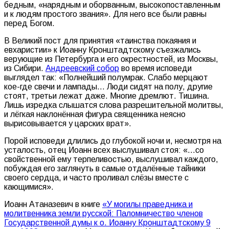
бедным, «нарядным и оборванным, высокопоставленным
и к людям простого звания». Для него все были равны
перед Богом.
В Великий пост для принятия «таинства покаяния и
евхаристии» к Иоанну Кронштадтскому съезжались
верующие из Петербурга и его окрестностей, из Москвы,
из Сибири.
Андреевский собор
во время исповеди
выглядел так: «Полнейший полумрак. Слабо мерцают
кое-где свечи и лампады… Люди сидят на полу, другие
стоят, третьи лежат даже. Многие дремлют. Тишина.
Лишь изредка слышатся слова разрешительной молитвы,
и лёгкая наклонённая фигура священника неясно
вырисовывается у царских врат».
Порой исповеди длились до глубокой ночи и, несмотря на
усталость, отец Иоанн всех выслушивал стоя: «…со
свойственной ему терпеливостью, выслушивал каждого,
побуждая его заглянуть в самые отдалённые тайники
своего сердца, и часто проливал слёзы вместе с
кающимися».
Иоанн Атаназевич в книге
«У могилы праведника и
молитвенника земли русской: Паломничество членов
Государственной думы к о. Иоанну Кронштадтскому 9