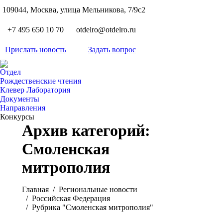
S
109044, Москва, улица Мельникова, 7/9с2
Вкон
page
Flickr
+7 495 650 10 70
otdelro@otdelro.ru
opens
page
YouT
in
opens
Прислать новость
Задать вопрос
page
new
Teleg
in
opens
wind
page
new
Отдел
in
opens
Рождественские чтения
wind
new
Клевер Лаборатория
in
wind
Документы
new
Направления
wind
Конкурсы
Архив категорий:
Смоленская
митрополия
Вы здесь:
Главная
Pегиональные новости
Российская Федерация
Рубрика "Смоленская митрополия"