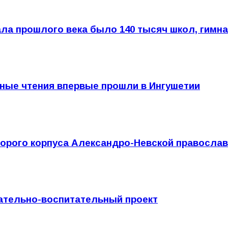
ла прошлого века было 140 тысяч школ, гимн
ные чтения впервые прошли в Ингушетии
орого корпуса Александро-Невской православ
ательно-воспитательный проект