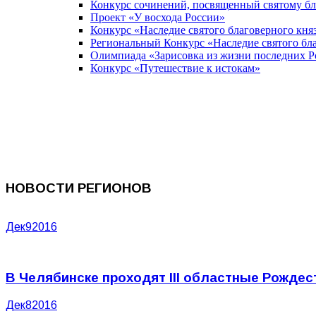
Конкурс сочинений, посвященный святому б
Проект «У восхода России»
Конкурс «Наследие святого благоверного кня
Региональный Конкурс «Наследие святого бла
Олимпиада «Зарисовка из жизни последних 
Конкурс «Путешествие к истокам»
НОВОСТИ РЕГИОНОВ
Дек
9
2016
В Челябинске проходят III областные Рождес
Дек
8
2016