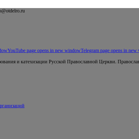
o@otdelro.ru
ndow
YouTube page opens in new window
Telegram page opens in new
ования и катехизации Русской Православной Церкви. Православ
организаций