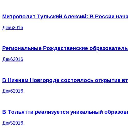
Митрополит Тульский Алексий: В России нача
Дек
6
2016
Региональные Рождественские образователь
Дек
6
2016
В Нижнем Новгороде состоялось открытие вт
Дек
6
2016
В Тольятти реализуется уникальный образов
Дек
5
2016