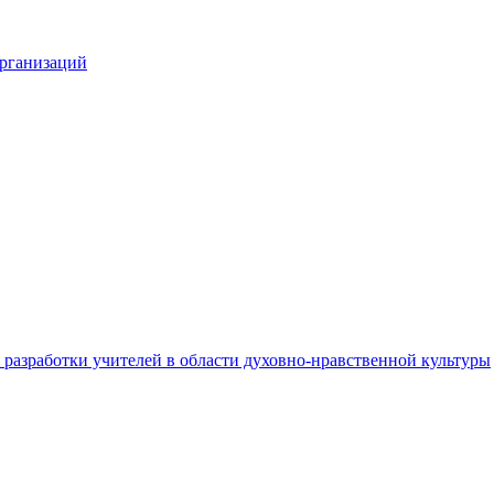
организаций
разработки учителей в области духовно-нравственной культуры