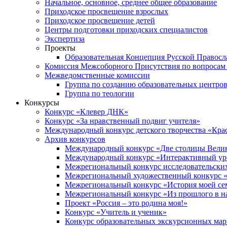
Начальное, основное, среднее общее образование
Приходское просвещение взрослых
Приходское просвещение детей
Центры подготовки приходских специалистов
Экспертиза
Проекты
Образовательная Концепция Русской Правос
Комиссия Межсоборного Присутствия по вопросам 
Межведомственные комиссии
Группа по созданию образовательных центро
Группа по теологии
Конкурсы
Конкурс «Клевер ДНК»
Конкурс «За нравственный подвиг учителя»
Международный конкурс детского творчества «Кра
Архив конкурсов
Международный конкурс «Две столицы Вели
Международный конкурс «Интерактивный уро
Межрегиональный конкурс исследовательских
Межрегиональный художественный конкурс «
Межрегиональный конкурс «История моей сем
Межрегиональный конкурс «Из прошлого в н
Проект «Россия – это родина моя!»
Конкурс «Учитель и ученик»
Конкурс образовательных экскурсионных ма