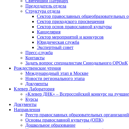
Святейший Патриарх
Председатель отдела
Структура отдела
Сектор православных общеобразовательных 
Сектор приходского просвещения
Сектор основ православной культуры
Канцелярия
Сектор мероприятий и конкурсов
Юридическая служба
Экспертный совет
Пресс-служба
Контакты
Задать вопрос специалистам Синодального ОРОиК
Рождественские чтения
Международный этап в Москве
Новости регионального этапа
Документы
Клевер Лаборатория
«Клевер ДНК» – Всероссийский конкурс на лучшие 
Курсы
Документы
Направления
Реестр православных образовательных организаций
Основы православной культуры (ОПК)
Дошкольное образование