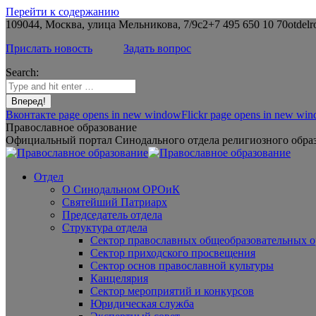
Перейти к содержанию
109044, Москва, улица Мельникова, 7/9с2
+7 495 650 10 70
otdelr
Прислать новость
Задать вопрос
Search:
Вконтакте page opens in new window
Flickr page opens in new wi
Православное образование
Официальный портал Синодального отдела религиозного образ
Отдел
О Синодальном ОРОиК
Святейший Патриарх
Председатель отдела
Структура отдела
Сектор православных общеобразовательных 
Сектор приходского просвещения
Сектор основ православной культуры
Канцелярия
Сектор мероприятий и конкурсов
Юридическая служба