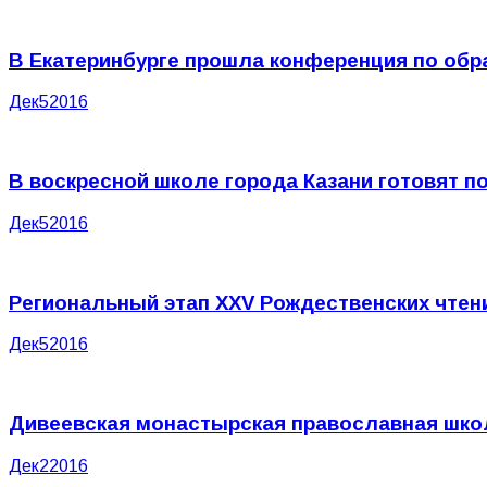
В Екатеринбурге прошла конференция по обр
Дек
5
2016
В воскресной школе города Казани готовят п
Дек
5
2016
Региональный этап XXV Рождественских чтен
Дек
5
2016
Дивеевская монастырская православная школ
Дек
2
2016