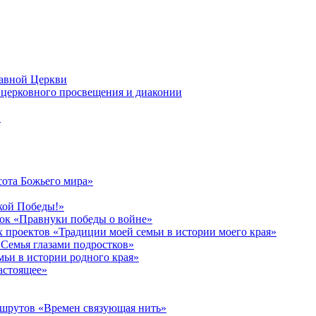
лавной Церкви
церковного просвещения и диаконии
в
сота Божьего мира»
кой Победы!»
к «Правнуки победы о войне»
 проектов «Традиции моей семьи в истории моего края»
Семья глазами подростков»
ьи в истории родного края»
астоящее»
ршрутов «Времен связующая нить»