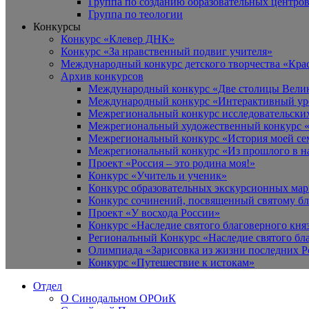
Группа по созданию образовательных центро
Группа по теологии
Конкурсы
Конкурс «Клевер ДНК»
Конкурс «За нравственный подвиг учителя»
Международный конкурс детского творчества «Кра
Архив конкурсов
Международный конкурс «Две столицы Вели
Международный конкурс «Интерактивный уро
Межрегиональный конкурс исследовательских
Межрегиональный художественный конкурс «
Межрегиональный конкурс «История моей сем
Межрегиональный конкурс «Из прошлого в н
Проект «Россия – это родина моя!»
Конкурс «Учитель и ученик»
Конкурс образовательных экскурсионных ма
Конкурс сочинений, посвященный святому б
Проект «У восхода России»
Конкурс «Наследие святого благоверного кня
Региональный Конкурс «Наследие святого бла
Олимпиада «Зарисовка из жизни последних 
Конкурс «Путешествие к истокам»
Отдел
О Синодальном ОРОиК