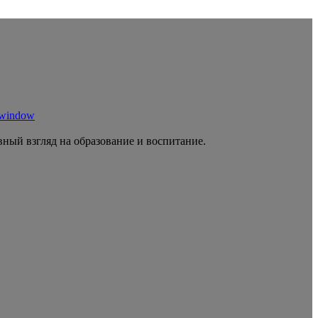
 window
ный взгляд на образование и воспитание.