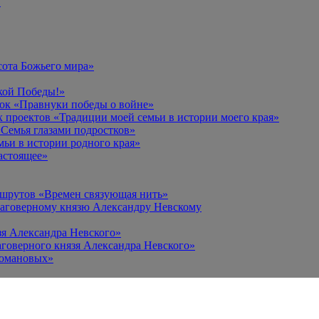
в
сота Божьего мира»
кой Победы!»
к «Правнуки победы о войне»
 проектов «Традиции моей семьи в истории моего края»
Семья глазами подростков»
ьи в истории родного края»
астоящее»
ршрутов «Времен связующая нить»
лаговерному князю Александру Невскому
зя Александра Невского»
говерного князя Александра Невского»
Романовых»