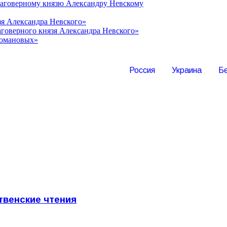
лаговерному князю Александру Невскому
зя Александра Невского»
говерного князя Александра Невского»
Романовых»
Россия
Украина
Б
твенские чтения