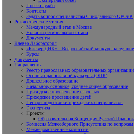
Экспертный совет
Пресс-служба
Контакты
Задать вопрос специалистам Синодального ОРОиК
Рождественские чтения
Международный этап в Москве
Новости регионального этапа
Документы
Клевер Лаборатория
«Клевер ДНК» – Всероссийский конкурс на лучшие 
Курсы
Документы
Направления
Реестр православных образовательных организаций
Основы православной культуры (ОПК)
Дошкольное образование
Начальное, основное, среднее общее образование
Приходское просвещение взрослых
Приходское просвещение детей
Центры подготовки приходских специалистов
Экспертиза
Проекты
Образовательная Концепция Русской Правос
Комиссия Межсоборного Присутствия по вопросам 
Межведомственные комиссии