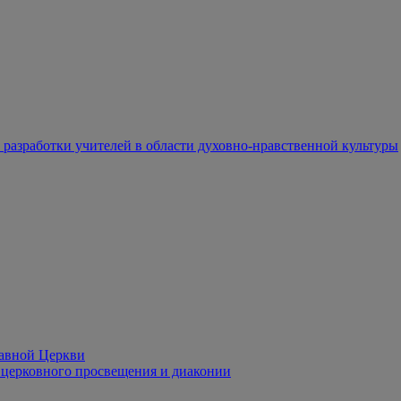
разработки учителей в области духовно-нравственной культуры
лавной Церкви
церковного просвещения и диаконии