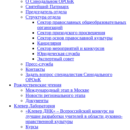
О Синодальном ОРОиК
Святейший Патриарх
Председатель отдела
Структура отдела
Сектор православных общеобразовательных
организаций
Сектор приходского просвещения
Сектор основ православной культуры
Канцелярия
Сектор мероприятий и конкурсов
Юридическая служба
Экспертный совет
Пресс-служба
Контакты
Задать вопрос специалистам Синодального
ОРОиК
Рождественские чтения
Международный этап в Москве
Новости регионального этапа
Документы
Клевер Лаборатория
«Клевер ДНК» – Всероссийский конкурс на
лучшие разработки учителей в области духовно-
нравственной культуры
Курсы