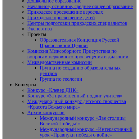
Дошкольное образование
Начальное, основное, среднее общее образование
Приходское просвещение взрослых
Приходское просвещение детей
Центры подготовки приходских специалистов
Экспертиза
Проекты
Образовательная Концепция Русской
Православной Церкви
Комиссия Межсоборного Присутствия по
вопросам церковного просвещения и диаконии
Межведомственные комиссии
Группа по созданию образовательных
центров
Группа по теологии
Конкурсы
Конкурс «Клевер ДНК»
Конкурс «За нравственный подвиг учителя»
Международный конкурс детского творчества
«Красота Божьего мира»
Архив конкурсов
Международный конкурс «Две столицы
Великой Победы!»
Международный конкурс «Интерактивный
урок «Правнуки победы о войне»