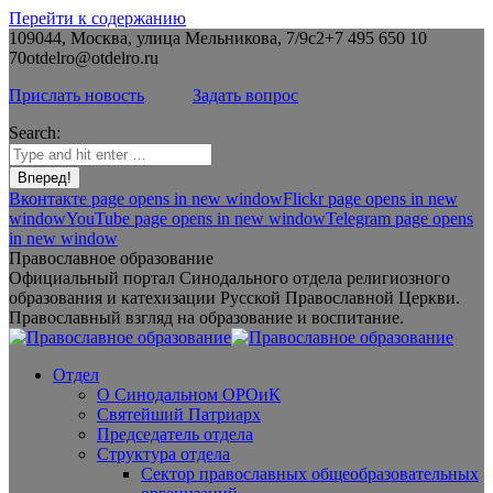
Перейти к содержанию
109044, Москва, улица Мельникова, 7/9с2
+7 495 650 10
70
otdelro@otdelro.ru
Прислать новость
Задать вопрос
Search:
Вконтакте page opens in new window
Flickr page opens in new
window
YouTube page opens in new window
Telegram page opens
in new window
Православное образование
Официальный портал Синодального отдела религиозного
образования и катехизации Русской Православной Церкви.
Православный взгляд на образование и воспитание.
Отдел
О Синодальном ОРОиК
Святейший Патриарх
Председатель отдела
Структура отдела
Сектор православных общеобразовательных