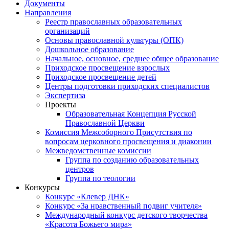
Документы
Направления
Реестр православных образовательных
организаций
Основы православной культуры (ОПК)
Дошкольное образование
Начальное, основное, среднее общее образование
Приходское просвещение взрослых
Приходское просвещение детей
Центры подготовки приходских специалистов
Экспертиза
Проекты
Образовательная Концепция Русской
Православной Церкви
Комиссия Межсоборного Присутствия по
вопросам церковного просвещения и диаконии
Межведомственные комиссии
Группа по созданию образовательных
центров
Группа по теологии
Конкурсы
Конкурс «Клевер ДНК»
Конкурс «За нравственный подвиг учителя»
Международный конкурс детского творчества
«Красота Божьего мира»