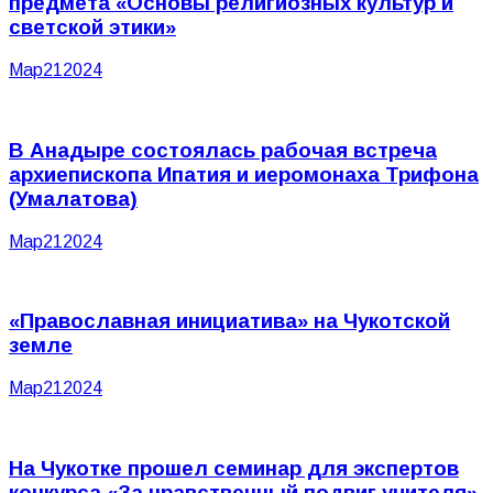
предмета «Основы религиозных культур и
светской этики»
Мар
21
2024
В Анадыре состоялась рабочая встреча
архиепископа Ипатия и иеромонаха Трифона
(Умалатова)
Мар
21
2024
«Православная инициатива» на Чукотской
земле
Мар
21
2024
На Чукотке прошел семинар для экспертов
конкурса «За нравственный подвиг учителя»