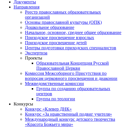
Документы
Направления
Реестр православных образовательных
организаций
Основы православной культуры (ОПК)
Дошкольное образование
Начальное, основное, среднее общее образование
Приходское просвещение взрослых
Приходское просвещение детей
Центры подготовки приходских специалистов
Экспертиза
Проекты
Образовательная Концепция Русской
Православной Церкви
Комиссия Межсоборного Присутствия по
вопросам церковного просвещения и диаконии
Межведомственные комиссии
Группа по созданию образовательных
центров
Группа по теологии
Конкурсы
Конкурс «Клевер ДНК»
Конкурс «За нравственный подвиг учителя»
Международный конкурс детского творчества
«Красота Божьего мира»