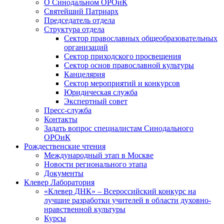
О Синодальном ОРОиК
Святейший Патриарх
Председатель отдела
Структура отдела
Сектор православных общеобразовательных
организаций
Сектор приходского просвещения
Сектор основ православной культуры
Канцелярия
Сектор мероприятий и конкурсов
Юридическая служба
Экспертный совет
Пресс-служба
Контакты
Задать вопрос специалистам Синодального
ОРОиК
Рождественские чтения
Международный этап в Москве
Новости регионального этапа
Документы
Клевер Лаборатория
«Клевер ДНК» – Всероссийский конкурс на
лучшие разработки учителей в области духовно-
нравственной культуры
Курсы