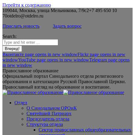
Перейти к содержанию
109044, Москва, улица Мельникова, 7/9с2
+7 495 650 10
70
otdelro@otdelro.ru
Прислать новость
Задать вопрос
Search:
Вконтакте page opens in new window
Flickr page opens in new
window
YouTube page opens in new window
Telegram page opens
in new window
Православное образование
Официальный портал Синодального отдела религиозного
образования и катехизации Русской Православной Церкви.
Православный взгляд на образование и воспитание.
Отдел
О Синодальном ОРОиК
Святейший Патриарх
Председатель отдела
Структура отдела
Сектор православных общеобразовательных