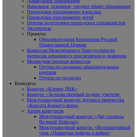
Дошкольное образование
Начальное, основное, среднее общее образование
Приходское просвещение взрослых
Приходское просвещение детей
Центры подготовки приходских специалистов
Экспертиза
Проекты
Образовательная Концепция Русской
Православной Церкви
Комиссия Межсоборного Присутствия по
вопросам церковного просвещения и диаконии
Межведомственные комиссии
Группа по созданию образовательных
центров
Группа по теологии
Конкурсы
Конкурс «Клевер ДНК»
Конкурс «За нравственный подвиг учителя»
Международный конкурс детского творчества
«Красота Божьего мира»
Архив конкурсов
Международный конкурс «Две столицы
Великой Победы!»
Международный конкурс «Интерактивный
урок «Правнуки победы о войне»