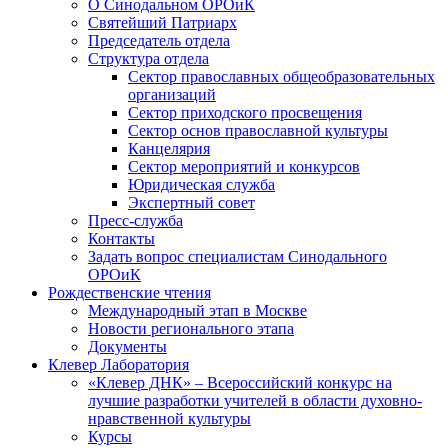
О Синодальном ОРОиК
Святейший Патриарх
Председатель отдела
Структура отдела
Сектор православных общеобразовательных
организаций
Сектор приходского просвещения
Сектор основ православной культуры
Канцелярия
Сектор мероприятий и конкурсов
Юридическая служба
Экспертный совет
Пресс-служба
Контакты
Задать вопрос специалистам Синодального
ОРОиК
Рождественские чтения
Международный этап в Москве
Новости регионального этапа
Документы
Клевер Лаборатория
«Клевер ДНК» – Всероссийский конкурс на
лучшие разработки учителей в области духовно-
нравственной культуры
Курсы