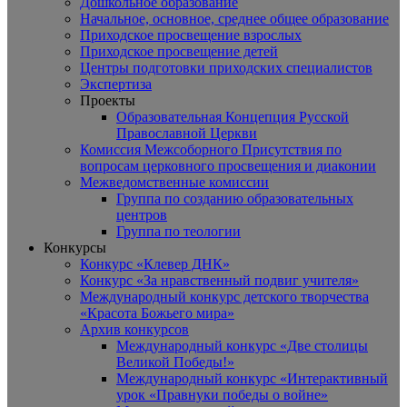
Дошкольное образование
Начальное, основное, среднее общее образование
Приходское просвещение взрослых
Приходское просвещение детей
Центры подготовки приходских специалистов
Экспертиза
Проекты
Образовательная Концепция Русской
Православной Церкви
Комиссия Межсоборного Присутствия по
вопросам церковного просвещения и диаконии
Межведомственные комиссии
Группа по созданию образовательных
центров
Группа по теологии
Конкурсы
Конкурс «Клевер ДНК»
Конкурс «За нравственный подвиг учителя»
Международный конкурс детского творчества
«Красота Божьего мира»
Архив конкурсов
Международный конкурс «Две столицы
Великой Победы!»
Международный конкурс «Интерактивный
урок «Правнуки победы о войне»