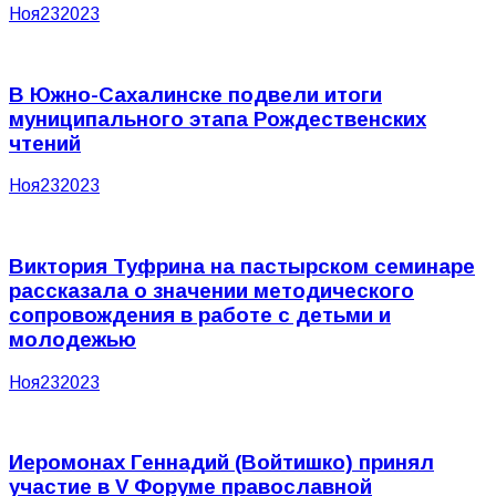
Ноя
23
2023
В Южно-Сахалинске подвели итоги
муниципального этапа Рождественских
чтений
Ноя
23
2023
Виктория Туфрина на пастырском семинаре
рассказала о значении методического
сопровождения в работе с детьми и
молодежью
Ноя
23
2023
Иеромонах Геннадий (Войтишко) принял
участие в V Форуме православной