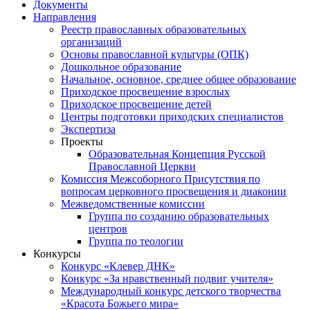
Документы
Направления
Реестр православных образовательных
организаций
Основы православной культуры (ОПК)
Дошкольное образование
Начальное, основное, среднее общее образование
Приходское просвещение взрослых
Приходское просвещение детей
Центры подготовки приходских специалистов
Экспертиза
Проекты
Образовательная Концепция Русской
Православной Церкви
Комиссия Межсоборного Присутствия по
вопросам церковного просвещения и диаконии
Межведомственные комиссии
Группа по созданию образовательных
центров
Группа по теологии
Конкурсы
Конкурс «Клевер ДНК»
Конкурс «За нравственный подвиг учителя»
Международный конкурс детского творчества
«Красота Божьего мира»