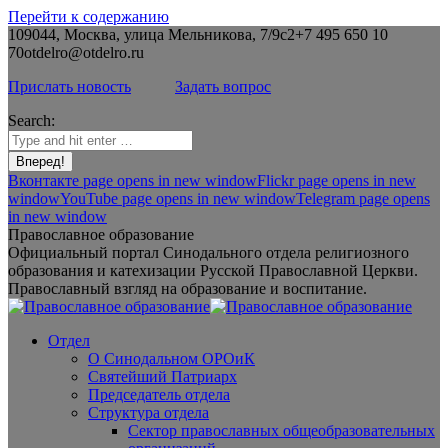
Перейти к содержанию
109044, Москва, улица Мельникова, 7/9с2
+7 495 650 10
70
otdelro@otdelro.ru
Прислать новость
Задать вопрос
Search:
Вконтакте page opens in new window
Flickr page opens in new
window
YouTube page opens in new window
Telegram page opens
in new window
Православное образование
Официальный портал Синодального отдела религиозного
образования и катехизации Русской Православной Церкви.
Православный взгляд на образование и воспитание.
Отдел
О Синодальном ОРОиК
Святейший Патриарх
Председатель отдела
Структура отдела
Сектор православных общеобразовательных