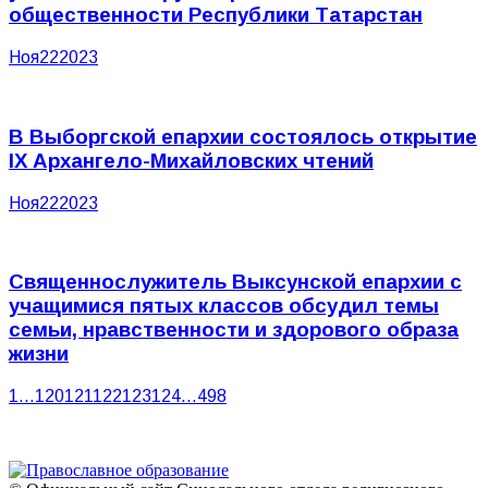
общественности Республики Татарстан
Ноя
22
2023
В Выборгской епархии состоялось открытие
IX Архангело-Михайловских чтений
Ноя
22
2023
Священнослужитель Выксунской епархии с
учащимися пятых классов обсудил темы
семьи, нравственности и здорового образа
жизни
1
…
120
121
122
123
124
…
498